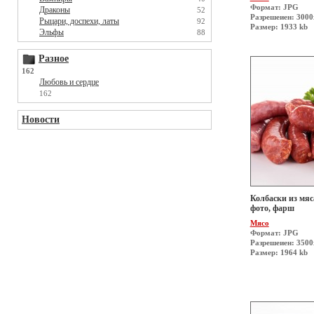
Формат: JPG
Драконы
52
Разрешеиен: 300
Рыцари, доспехи, латы
92
Размер: 1933 kb
Эльфы
88
Разное
162
Любовь и сердце
162
Новости
Колбаски из мяса
фото, фарш
Мясо
Формат: JPG
Разрешеиен: 350
Размер: 1964 kb