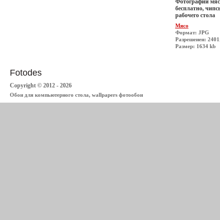
Фотографии мяса
бесплатно, чипс
рабочего стола
Мясо
Формат: JPG
Разрешеиен: 240
Размер: 1634 kb
Fotodes
Copyright © 2012 - 2026
Обои для компьютерного стола, wallpapers фотообои