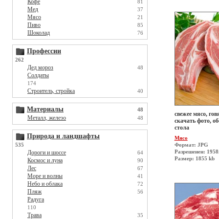
Кофе
81
Мед
37
Мясо
21
Пиво
85
Шоколад
76
Профессии
262
Дед мороз
48
Солдаты
174
Строитель, стройка
40
Материалы
48
свежее мясо, гов
Металл, железо
48
скачать фото, о
стола
Природа и ландшафты
Мясо
535
Формат: JPG
Разрешеиен: 195
Дороги и шоссе
64
Размер: 1855 kb
Космос и луна
90
Лес
67
Море и волны
41
Небо и облака
72
Пляж
56
Радуга
110
Трава
35