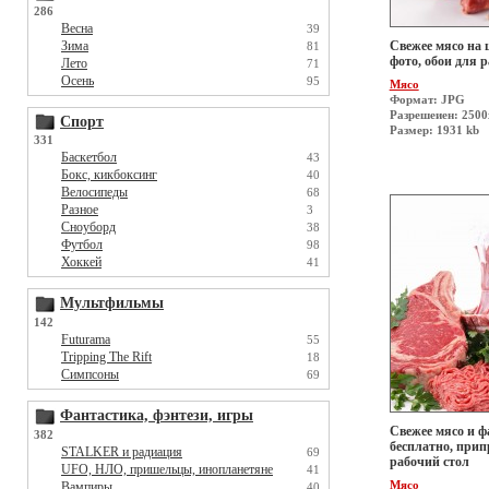
286
Весна
39
Зима
Свежее мясо на
81
фото, обои для р
Лето
71
Осень
95
Мясо
Формат: JPG
Разрешеиен: 250
Спорт
Размер: 1931 kb
331
Баскетбол
43
Бокс, кикбоксинг
40
Велосипеды
68
Разное
3
Сноуборд
38
Футбол
98
Хоккей
41
Мультфильмы
142
Futurama
55
Tripping The Rift
18
Симпсоны
69
Фантастика, фэнтези, игры
Свежее мясо и ф
382
бесплатно, прип
STALKER и радиация
69
рабочий стол
UFO, НЛО, пришельцы, инопланетяне
41
Мясо
Вампиры
40