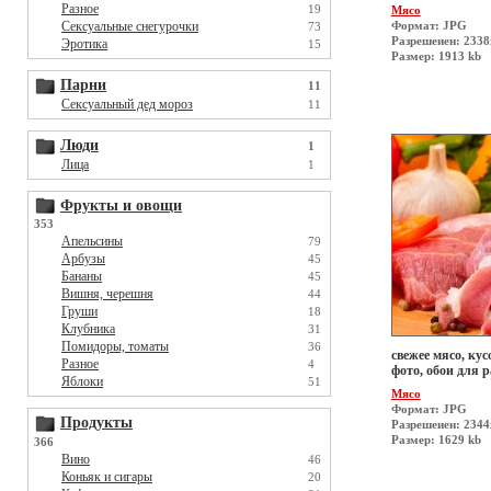
Разное
19
Мясо
Формат: JPG
Сексуальные снегурочки
73
Разрешеиен: 233
Эротика
15
Размер: 1913 kb
Парни
11
Сексуальный дед мороз
11
Люди
1
Лица
1
Фрукты и овощи
353
Апельсины
79
Арбузы
45
Бананы
45
Вишня, черешня
44
Груши
18
Клубника
31
Помидоры, томаты
36
свежее мясо, ку
Разное
4
фото, обои для р
Яблоки
51
Мясо
Формат: JPG
Продукты
Разрешеиен: 234
Размер: 1629 kb
366
Вино
46
Коньяк и сигары
20