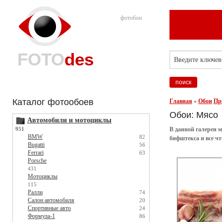
фотобои
FOTO
des
Каталог фотообоев
Главная
»
Обои
Пр
Обои: Мясо
Автомобили и мотоциклы
951
В данной галереи 
BMW
82
бифштекса и все ч
Bugatti
56
Ferrari
63
Porsche
431
Мотоциклы
115
Ралли
74
Салон автомобиля
20
Спортивные авто
24
Формула-1
86