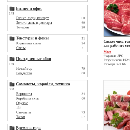
Бизнес и офис
149
Бизнес, люди, клипарт
60
Золото, деньги, доллары
69
Телефон
20
Текстуры и фоны
31
Свежее мясо, гов
Кирпичная стена
24
для рабочего сто
Стены
7
Мясо
Формат: JPG
Праздничные обои
Разрешеиен: 1024
159
Размер: 320 kb
Новый год
79
Рождество
80
Самолеты, корабли, техника
358
Вертолеты
34
Корабли и яхты
60
Оружие
134
Самолеты
73
Танки
57
Времена года