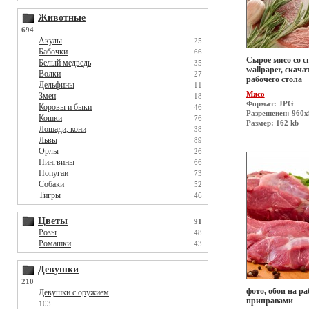
Животные
694
Акулы
25
Бабочки
66
Сырое мясо со с
Белый медведь
35
wallpaper, скача
Волки
27
рабочего стола
Дельфины
11
Мясо
Змеи
18
Формат: JPG
Коровы и быки
46
Разрешеиен: 960x
Кошки
76
Размер: 162 kb
Лошади, кони
38
Львы
89
Орлы
26
Пингвины
66
Попугаи
73
Собаки
52
Тигры
46
Цветы
91
Розы
48
Ромашки
43
Девушки
210
фото, обои на ра
Девушки с оружием
приправами
103