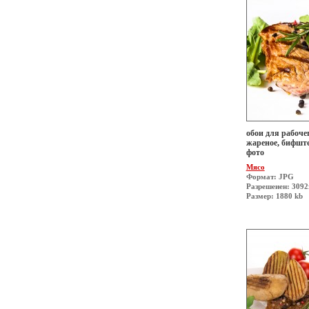
обои для рабочег
жареное, бифште
фото
Мясо
Формат: JPG
Разрешеиен: 309
Размер: 1880 kb