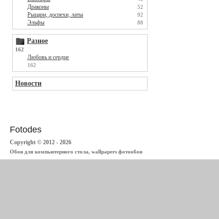
Драконы
52
Рыцари, доспехи, латы
92
Эльфы
88
Разное
162
Любовь и сердце
162
Новости
Fotodes
Copyright © 2012 - 2026
Обои для компьютерного стола, wallpapers фотообои