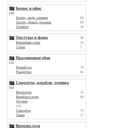
Бизнес и офис
149
Бизнес, люди, клипарт
60
Золото, деньги, доллары
69
Телефон
20
Текстуры и фоны
31
Кирпичная стена
24
Стены
7
Праздничные обои
159
Новый год
79
Рождество
80
Самолеты, корабли, техника
358
Вертолеты
34
Корабли и яхты
60
Оружие
134
Самолеты
73
Танки
57
Времена года