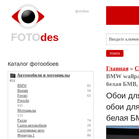
фотобои
FOTO
des
Каталог фотообоев
Главная
»
С
Автомобили и мотоциклы
BMW wallpap
951
белая БМВ, 
BMW
82
Bugatti
56
Обои для
Ferrari
63
Porsche
обои для
431
Мотоциклы
115
белая БМ
Ралли
74
Салон автомобиля
20
Спортивные авто
24
Формула-1
86