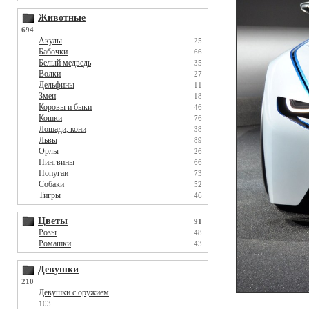
Животные
694
Акулы
25
Бабочки
66
Белый медведь
35
Волки
27
Дельфины
11
Змеи
18
Коровы и быки
46
Кошки
76
Лошади, кони
38
Львы
89
Орлы
26
Пингвины
66
Попугаи
73
Собаки
52
Тигры
46
Цветы
91
Розы
48
Ромашки
43
Девушки
210
Девушки с оружием
103