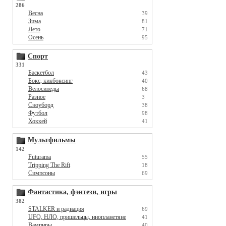
286
Весна
39
Зима
81
Лето
71
Осень
95
Спорт
331
Баскетбол
43
Бокс, кикбоксинг
40
Велосипеды
68
Разное
3
Сноуборд
38
Футбол
98
Хоккей
41
Мультфильмы
142
Futurama
55
Tripping The Rift
18
Симпсоны
69
Фантастика, фэнтези, игры
382
STALKER и радиация
69
UFO, НЛО, пришельцы, инопланетяне
41
Вампиры
40