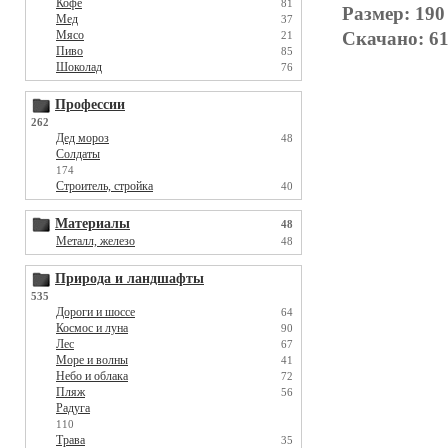
Кофе
81
Размер: 190
Мед
37
Скачано: 61
Мясо
21
Пиво
85
Шоколад
76
Профессии
262
Дед мороз
48
Солдаты
174
Строитель, стройка
40
Материалы
48
Металл, железо
48
Природа и ландшафты
535
Дороги и шоссе
64
Космос и луна
90
Лес
67
Море и волны
41
Небо и облака
72
Пляж
56
Радуга
110
Трава
35