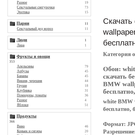
Разное
19
Сексуальные снегурочки
73
Эротика
15
Скачать 
Парни
11
Сексуальный дед мороз
11
wallpape
Люди
1
бесплатн
Лица
1
Категория 
Фрукты и овощи
353
Апельсины
79
Обои:
whi
Арбузы
45
скачать б
Бананы
45
Вишня, черешня
44
BMW wallpa
Груши
18
бесплатно
Клубника
31
Помидоры, томаты
36
Разное
white BMW w
4
Яблоки
51
бесплатно, 
Продукты
366
Формат: J
Вино
46
Разрешение
Коньяк и сигары
20