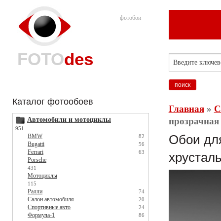
фотобои
FOTO
des
Каталог фотообоев
Главная
»
С
Автомобили и мотоциклы
прозрачная 
951
BMW
Обои для
82
Bugatti
56
Ferrari
63
хрусталь
Porsche
431
Мотоциклы
115
Ралли
74
Салон автомобиля
20
Спортивные авто
24
Формула-1
86