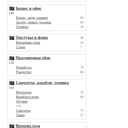
Бизнес и офис
149
Бизнес, люди, клипарт
60
Золото, деньги, доллары
69
Телефон
20
Текстуры и фоны
31
Кирпичная стена
24
Стены
7
Праздничные обои
159
Новый год
79
Рождество
80
Самолеты, корабли, техника
358
Вертолеты
34
Корабли и яхты
60
Оружие
134
Самолеты
73
Танки
57
Времена года