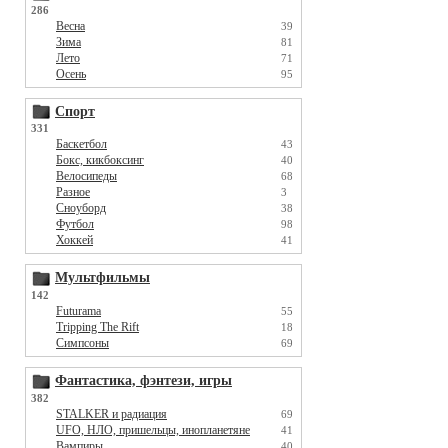
286
Весна
39
Зима
81
Лето
71
Осень
95
Спорт
331
Баскетбол
43
Бокс, кикбоксинг
40
Велосипеды
68
Разное
3
Сноуборд
38
Футбол
98
Хоккей
41
Мультфильмы
142
Futurama
55
Tripping The Rift
18
Симпсоны
69
Фантастика, фэнтези, игры
382
STALKER и радиация
69
UFO, НЛО, пришельцы, инопланетяне
41
Вампиры
40