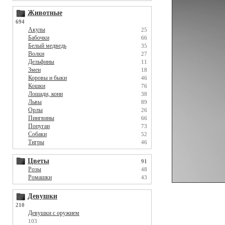
Животные
694
Акулы
25
Бабочки
66
Белый медведь
35
Волки
27
Дельфины
11
Змеи
18
Коровы и быки
46
Кошки
76
Лошади, кони
38
Львы
89
Орлы
26
Пингвины
66
Попугаи
73
Собаки
52
Тигры
46
Цветы
91
Розы
48
Ромашки
43
Девушки
210
Девушки с оружием
103