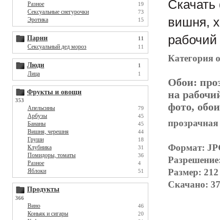
Скачать 
Разное
19
Сексуальные снегурочки
73
вишня, х
Эротика
15
рабочий 
Парни
11
Сексуальный дед мороз
11
Категория 
Люди
1
Лица
1
Обои:
про
Фрукты и овощи
на рабочи
353
фото, обои
Апельсины
79
Арбузы
45
прозрачная 
Бананы
45
Вишня, черешня
44
Груши
18
Формат: J
Клубника
31
Помидоры, томаты
36
Разрешение
Разное
4
Размер: 212
Яблоки
51
Скачано: 37
Продукты
366
Вино
46
Коньяк и сигары
20