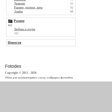
Драконы
52
Рыцари, доспехи, латы
92
Эльфы
88
Разное
162
Любовь и сердце
162
Новости
Fotodes
Copyright © 2012 - 2026
Обои для компьютерного стола, wallpapers фотообои