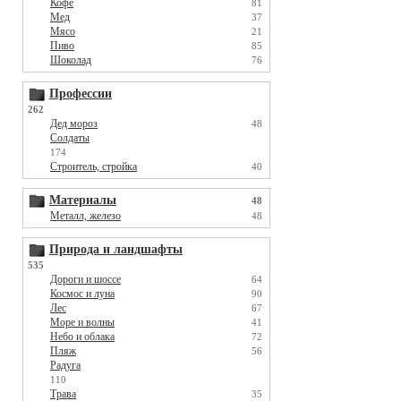
Кофе
81
Мед
37
Мясо
21
Пиво
85
Шоколад
76
Профессии
262
Дед мороз
48
Солдаты
174
Строитель, стройка
40
Материалы
48
Металл, железо
48
Природа и ландшафты
535
Дороги и шоссе
64
Космос и луна
90
Лес
67
Море и волны
41
Небо и облака
72
Пляж
56
Радуга
110
Трава
35