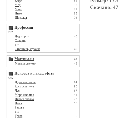
Размер: 177
Кофе
81
Мед
37
Скачано: 47
Мясо
21
Пиво
85
Шоколад
76
Профессии
262
Дед мороз
48
Солдаты
174
Строитель, стройка
40
Материалы
48
Металл, железо
48
Природа и ландшафты
535
Дороги и шоссе
64
Космос и луна
90
Лес
67
Море и волны
41
Небо и облака
72
Пляж
56
Радуга
110
Трава
35