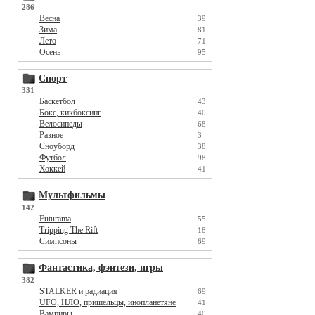
286
Весна
39
Зима
81
Лето
71
Осень
95
Спорт
331
Баскетбол
43
Бокс, кикбоксинг
40
Велосипеды
68
Разное
3
Сноуборд
38
Футбол
98
Хоккей
41
Мультфильмы
142
Futurama
55
Tripping The Rift
18
Симпсоны
69
Фантастика, фэнтези, игры
382
STALKER и радиация
69
UFO, НЛО, пришельцы, инопланетяне
41
Вампиры
40