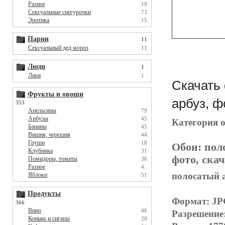
Разное
19
Сексуальные снегурочки
73
Эротика
15
Парни
11
Сексуальный дед мороз
11
Люди
1
Лица
1
Скачать 
Фрукты и овощи
арбуз, ф
353
Апельсины
79
Арбузы
45
Категория 
Бананы
45
Вишня, черешня
44
Груши
18
Обои:
пол
Клубника
31
фото, скач
Помидоры, томаты
36
Разное
4
полосатый а
Яблоки
51
Продукты
Формат: J
366
Вино
46
Разрешение
Коньяк и сигары
20