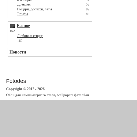
Драконы
52
Рыцари, доспехи, латы
92
Эльфы
88
Разное
162
Любовь и сердце
162
Новости
Fotodes
Copyright © 2012 - 2026
Обои для компьютерного стола, wallpapers фотообои