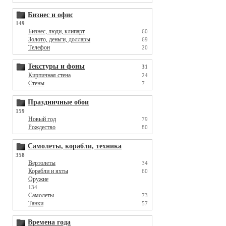
Бизнес и офис
149
Бизнес, люди, клипарт
60
Золото, деньги, доллары
69
Телефон
20
Текстуры и фоны
31
Кирпичная стена
24
Стены
7
Праздничные обои
159
Новый год
79
Рождество
80
Самолеты, корабли, техника
358
Вертолеты
34
Корабли и яхты
60
Оружие
134
Самолеты
73
Танки
57
Времена года