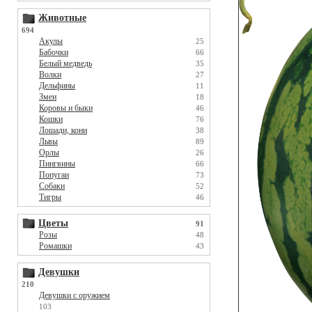
Животные
694
Акулы
25
Бабочки
66
Белый медведь
35
Волки
27
Дельфины
11
Змеи
18
Коровы и быки
46
Кошки
76
Лошади, кони
38
Львы
89
Орлы
26
Пингвины
66
Попугаи
73
Собаки
52
Тигры
46
Цветы
91
Розы
48
Ромашки
43
Девушки
210
Девушки с оружием
103