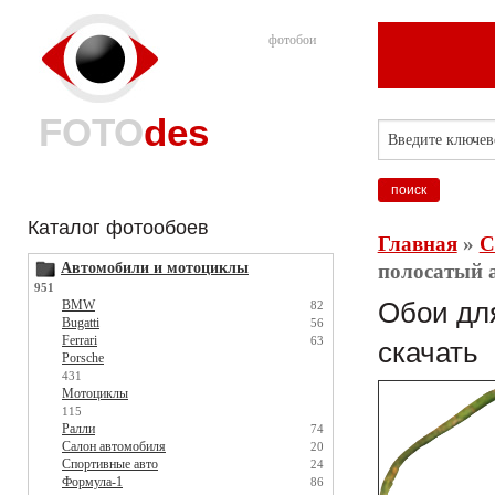
фотобои
FOTO
des
Каталог фотообоев
Главная
»
С
Автомобили и мотоциклы
полосатый а
951
BMW
Обои для
82
Bugatti
56
Ferrari
63
скачать
Porsche
431
Мотоциклы
115
Ралли
74
Салон автомобиля
20
Спортивные авто
24
Формула-1
86