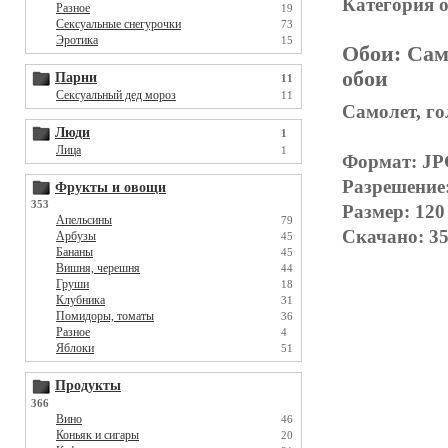
Категория 
Разное
19
Сексуальные снегурочки
73
Эротика
15
Обои:
Сам
обои
Парни
11
Сексуальный дед мороз
11
Самолет, го
Люди
1
Лица
1
Формат: J
Разрешение
Фрукты и овощи
353
Размер: 120
Апельсины
79
Скачано: 35
Арбузы
45
Бананы
45
Вишня, черешня
44
Груши
18
Клубника
31
Помидоры, томаты
36
Разное
4
Яблоки
51
Продукты
366
Вино
46
Коньяк и сигары
20