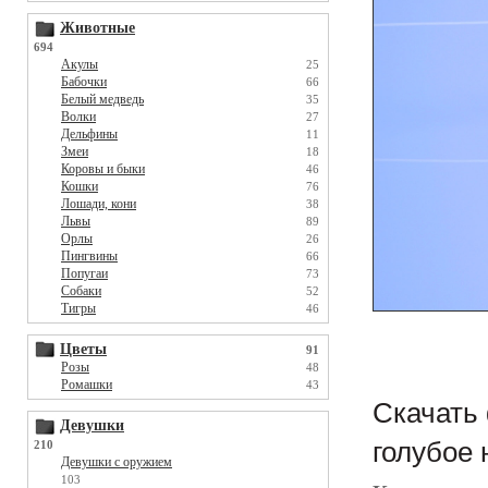
Животные
694
Акулы
25
Бабочки
66
Белый медведь
35
Волки
27
Дельфины
11
Змеи
18
Коровы и быки
46
Кошки
76
Лошади, кони
38
Львы
89
Орлы
26
Пингвины
66
Попугаи
73
Собаки
52
Тигры
46
Цветы
91
Розы
48
Ромашки
43
Скачать 
Девушки
голубое 
210
Девушки с оружием
103