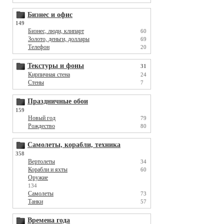
Бизнес и офис
149
Бизнес, люди, клипарт
60
Золото, деньги, доллары
69
Телефон
20
Текстуры и фоны
31
Кирпичная стена
24
Стены
7
Праздничные обои
159
Новый год
79
Рождество
80
Самолеты, корабли, техника
358
Вертолеты
34
Корабли и яхты
60
Оружие
134
Самолеты
73
Танки
57
Времена года