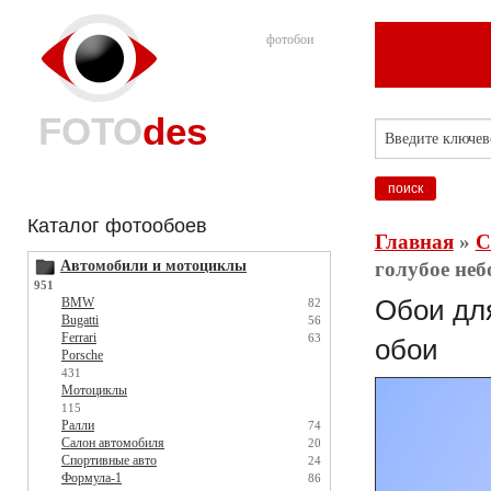
фотобои
FOTO
des
Каталог фотообоев
Главная
»
С
Автомобили и мотоциклы
голубое неб
951
BMW
Обои для
82
Bugatti
56
Ferrari
63
обои
Porsche
431
Мотоциклы
115
Ралли
74
Салон автомобиля
20
Спортивные авто
24
Формула-1
86