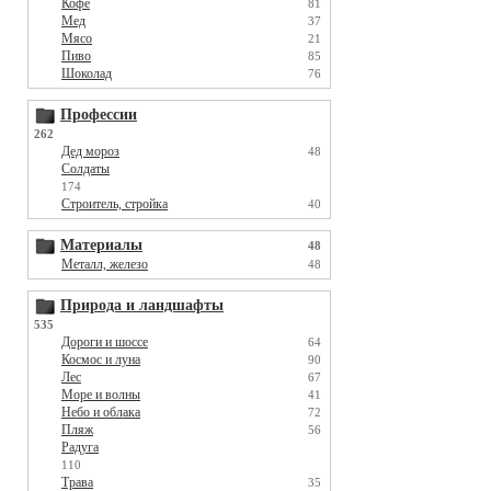
Кофе
81
Мед
37
Мясо
21
Пиво
85
Шоколад
76
Профессии
262
Дед мороз
48
Солдаты
174
Строитель, стройка
40
Материалы
48
Металл, железо
48
Природа и ландшафты
535
Дороги и шоссе
64
Космос и луна
90
Лес
67
Море и волны
41
Небо и облака
72
Пляж
56
Радуга
110
Трава
35