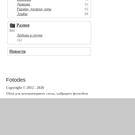
Драконы
52
Рыцари, доспехи, латы
92
Эльфы
88
Разное
162
Любовь и сердце
162
Новости
Fotodes
Copyright © 2012 - 2026
Обои для компьютерного стола, wallpapers фотообои