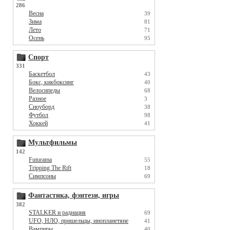
286
Весна
39
Зима
81
Лето
71
Осень
95
Спорт
331
Баскетбол
43
Бокс, кикбоксинг
40
Велосипеды
68
Разное
3
Сноуборд
38
Футбол
98
Хоккей
41
Мультфильмы
142
Futurama
55
Tripping The Rift
18
Симпсоны
69
Фантастика, фэнтези, игры
382
STALKER и радиация
69
UFO, НЛО, пришельцы, инопланетяне
41
Вампиры
40