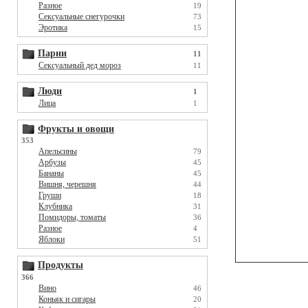
Разное
19
Сексуальные снегурочки
73
Эротика
15
Парни
11
Сексуальный дед мороз
11
Люди
1
Лица
1
Фрукты и овощи
353
Апельсины
79
Арбузы
45
Бананы
45
Вишня, черешня
44
Груши
18
Клубника
31
Помидоры, томаты
36
Разное
4
Яблоки
51
Продукты
366
Вино
46
Коньяк и сигары
20