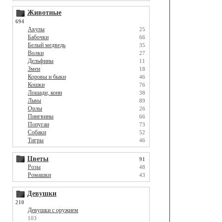
Животные
694
Акулы
25
Бабочки
66
Белый медведь
35
Волки
27
Дельфины
11
Змеи
18
Коровы и быки
46
Кошки
76
Лошади, кони
38
Львы
89
Орлы
26
Пингвины
66
Попугаи
73
Собаки
52
Тигры
46
Цветы
91
Розы
48
Ромашки
43
Девушки
210
Девушки с оружием
103