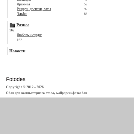
Драконы
52
Рыцари, доспехи, латы
92
Эльфы
88
Разное
162
Любовь и сердце
162
Новости
Fotodes
Copyright © 2012 - 2026
Обои для компьютерного стола, wallpapers фотообои