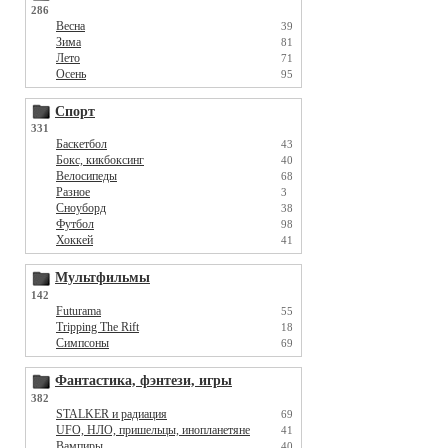
286
Весна
39
Зима
81
Лето
71
Осень
95
Спорт
331
Баскетбол
43
Бокс, кикбоксинг
40
Велосипеды
68
Разное
3
Сноуборд
38
Футбол
98
Хоккей
41
Мультфильмы
142
Futurama
55
Tripping The Rift
18
Симпсоны
69
Фантастика, фэнтези, игры
382
STALKER и радиация
69
UFO, НЛО, пришельцы, инопланетяне
41
Вампиры
40