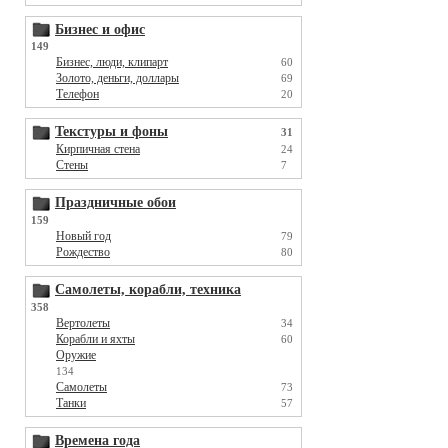
Бизнес и офис
149
Бизнес, люди, клипарт
60
Золото, деньги, доллары
69
Телефон
20
Текстуры и фоны
31
Кирпичная стена
24
Стены
7
Праздничные обои
159
Новый год
79
Рождество
80
Самолеты, корабли, техника
358
Вертолеты
34
Корабли и яхты
60
Оружие
134
Самолеты
73
Танки
57
Времена года