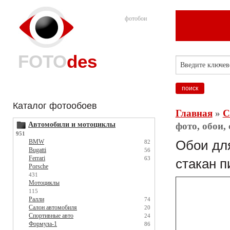
фотобои
FOTO
des
Каталог фотообоев
Главная
»
С
Автомобили и мотоциклы
фото, обои,
951
BMW
Обои для
82
Bugatti
56
Ferrari
63
стакан п
Porsche
431
Мотоциклы
115
Ралли
74
Салон автомобиля
20
Спортивные авто
24
Формула-1
86