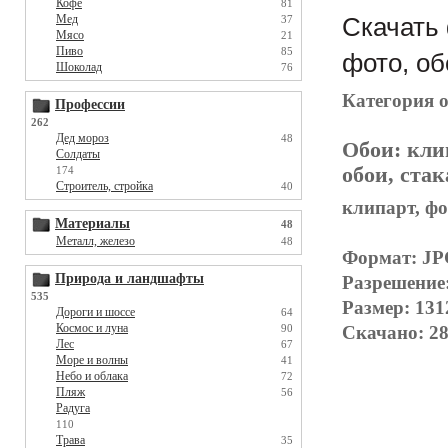
Кофе
81
Мед
Скачать 
37
Мясо
21
Пиво
85
фото, об
Шоколад
76
Категория 
Профессии
262
Дед мороз
48
Обои:
кли
Солдаты
обои, ста
174
Строитель, стройка
40
клипарт, фо
Материалы
48
Металл, железо
48
Формат: J
Природа и ландшафты
Разрешение
535
Размер: 131
Дороги и шоссе
64
Космос и луна
90
Скачано: 28
Лес
67
Море и волны
41
Небо и облака
72
Пляж
56
Радуга
110
Трава
35