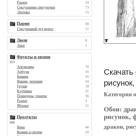
Разное
19
Сексуальные снегурочки
73
Эротика
15
Парни
11
Сексуальный дед мороз
11
Люди
1
Лица
1
Фрукты и овощи
353
Апельсины
79
Скачать 
Арбузы
45
Бананы
45
рисунок,
Вишня, черешня
44
Груши
18
Клубника
31
Категория 
Помидоры, томаты
36
Разное
4
Яблоки
51
Обои:
дра
рисунок, ф
Продукты
366
дракон, рис
Вино
46
Коньяк и сигары
20