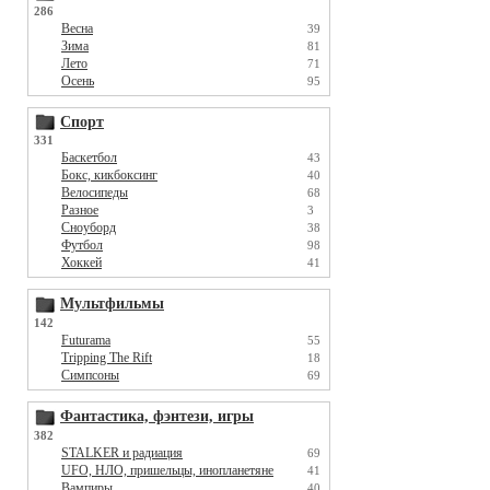
286
Весна
39
Зима
81
Лето
71
Осень
95
Спорт
331
Баскетбол
43
Бокс, кикбоксинг
40
Велосипеды
68
Разное
3
Сноуборд
38
Футбол
98
Хоккей
41
Мультфильмы
142
Futurama
55
Tripping The Rift
18
Симпсоны
69
Фантастика, фэнтези, игры
382
STALKER и радиация
69
UFO, НЛО, пришельцы, инопланетяне
41
Вампиры
40