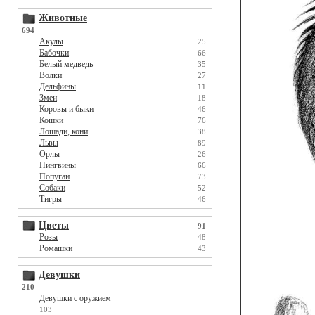
Животные
694
Акулы
25
Бабочки
66
Белый медведь
35
Волки
27
Дельфины
11
Змеи
18
Коровы и быки
46
Кошки
76
Лошади, кони
38
Львы
89
Орлы
26
Пингвины
66
Попугаи
73
Собаки
52
Тигры
46
Цветы
91
Розы
48
Ромашки
43
Девушки
210
Девушки с оружием
103