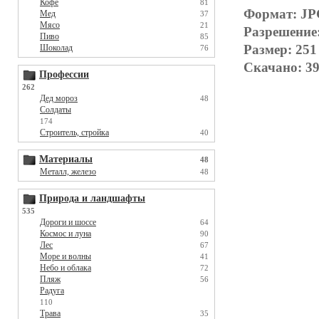
Кофе
81
Формат: J
Мед
37
Мясо
21
Разрешение
Пиво
85
Размер: 251
Шоколад
76
Скачано: 39
Профессии
262
Дед мороз
48
Солдаты
174
Строитель, стройка
40
Материалы
48
Металл, железо
48
Природа и ландшафты
535
Дороги и шоссе
64
Космос и луна
90
Лес
67
Море и волны
41
Небо и облака
72
Пляж
56
Радуга
110
Трава
35