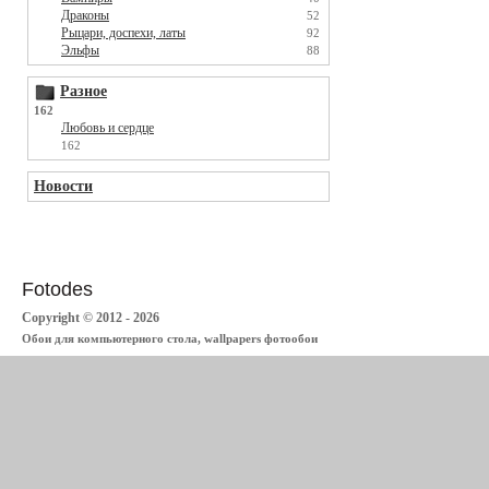
Драконы
52
Рыцари, доспехи, латы
92
Эльфы
88
Разное
162
Любовь и сердце
162
Новости
Fotodes
Copyright © 2012 - 2026
Обои для компьютерного стола, wallpapers фотообои