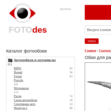
фотобои
FOTO
des
Каталог фотообоев
Главная
»
Скачать
Обои для ра
Автомобили и мотоциклы
951
BMW
82
Bugatti
56
Ferrari
63
Porsche
431
Мотоциклы
115
Ралли
74
Салон автомобиля
20
Спортивные авто
24
Формула-1
86