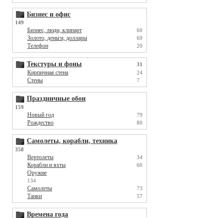
Бизнес и офис
149
Бизнес, люди, клипарт
60
Золото, деньги, доллары
69
Телефон
20
Текстуры и фоны
31
Кирпичная стена
24
Стены
7
Праздничные обои
159
Новый год
79
Рождество
80
Самолеты, корабли, техника
358
Вертолеты
34
Корабли и яхты
60
Оружие
134
Самолеты
73
Танки
57
Времена года