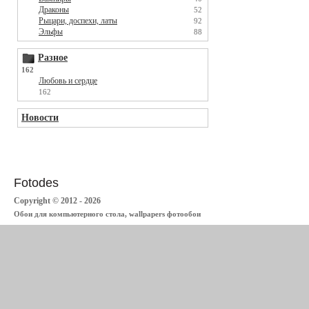
Драконы
52
Рыцари, доспехи, латы
92
Эльфы
88
Разное
162
Любовь и сердце
162
Новости
Fotodes
Copyright © 2012 - 2026
Обои для компьютерного стола, wallpapers фотообои