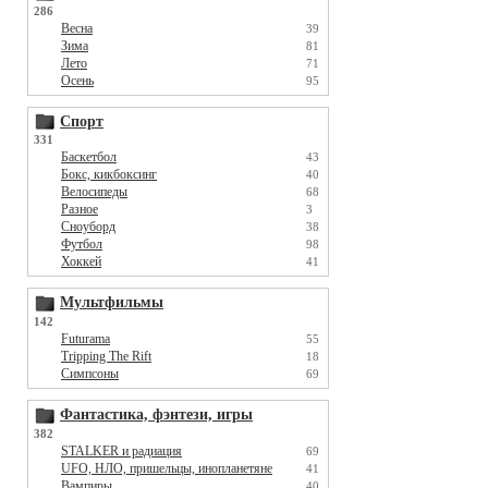
286
Весна
39
Зима
81
Лето
71
Осень
95
Спорт
331
Баскетбол
43
Бокс, кикбоксинг
40
Велосипеды
68
Разное
3
Сноуборд
38
Футбол
98
Хоккей
41
Мультфильмы
142
Futurama
55
Tripping The Rift
18
Симпсоны
69
Фантастика, фэнтези, игры
382
STALKER и радиация
69
UFO, НЛО, пришельцы, инопланетяне
41
Вампиры
40