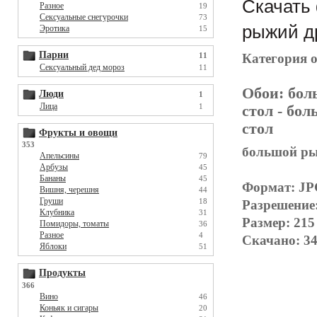
Скачать 
Разное
19
Сексуальные снегурочки
73
рыжий др
Эротика
15
Парни
Категория 
11
Сексуальный дед мороз
11
Обои:
бол
Люди
1
Лица
1
стол
- бол
стол
Фрукты и овощи
353
большой ры
Апельсины
79
Арбузы
45
Бананы
45
Формат: J
Вишня, черешня
44
Груши
18
Разрешение
Клубника
31
Размер: 215
Помидоры, томаты
36
Разное
4
Скачано: 34
Яблоки
51
Продукты
366
Вино
46
Коньяк и сигары
20