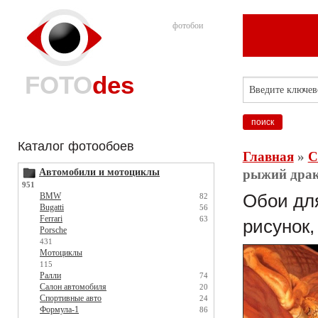
фотобои
FOTO
des
Каталог фотообоев
Главная
»
С
Автомобили и мотоциклы
рыжий драко
951
BMW
Обои для
82
Bugatti
56
Ferrari
63
рисунок,
Porsche
431
Мотоциклы
115
Ралли
74
Салон автомобиля
20
Спортивные авто
24
Формула-1
86