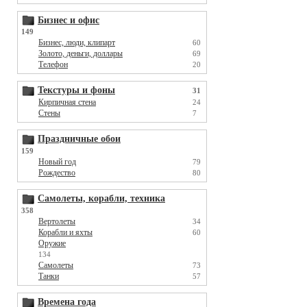
Бизнес и офис
149
Бизнес, люди, клипарт
60
Золото, деньги, доллары
69
Телефон
20
Текстуры и фоны
31
Кирпичная стена
24
Стены
7
Праздничные обои
159
Новый год
79
Рождество
80
Самолеты, корабли, техника
358
Вертолеты
34
Корабли и яхты
60
Оружие
134
Самолеты
73
Танки
57
Времена года