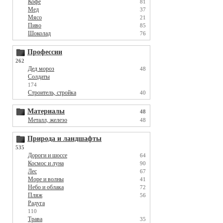
Кофе
81
Мед
37
Мясо
21
Пиво
85
Шоколад
76
Профессии
262
Дед мороз
48
Солдаты
174
Строитель, стройка
40
Материалы
48
Металл, железо
48
Природа и ландшафты
535
Дороги и шоссе
64
Космос и луна
90
Лес
67
Море и волны
41
Небо и облака
72
Пляж
56
Радуга
110
Трава
35