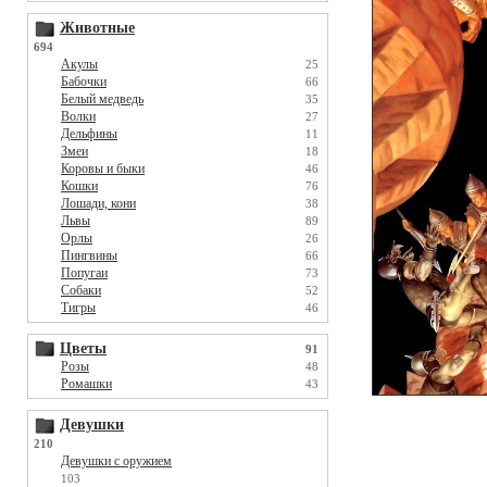
Животные
694
Акулы
25
Бабочки
66
Белый медведь
35
Волки
27
Дельфины
11
Змеи
18
Коровы и быки
46
Кошки
76
Лошади, кони
38
Львы
89
Орлы
26
Пингвины
66
Попугаи
73
Собаки
52
Тигры
46
Цветы
91
Розы
48
Ромашки
43
Девушки
210
Девушки с оружием
103