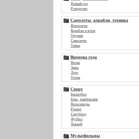
Новый год
Рождество
Самолеты, корабли, техника
Вертолеты
Корабли и яхты
Оружие
Самолеты
Танки
Времена года
Весна
Зима
Лето
Осень
Спорт
Баскетбол
Бокс, кикбоксинг
Велосипеды
Разное
Сноуборд
Футбол
Хоккей
Мультфильмы