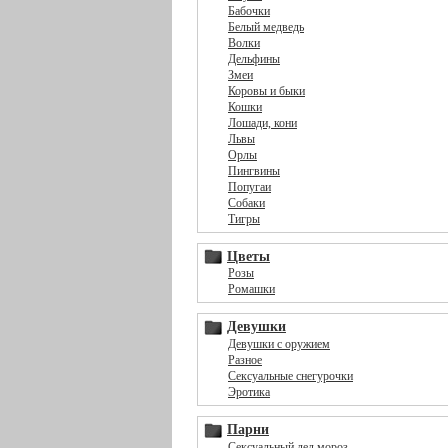
Бабочки
Белый медведь
Волки
Дельфины
Змеи
Коровы и быки
Кошки
Лошади, кони
Львы
Орлы
Пингвины
Попугаи
Собаки
Тигры
Цветы
Розы
Ромашки
Девушки
Девушки с оружием
Разное
Сексуальные снегурочки
Эротика
Парни
Сексуальный дед мороз