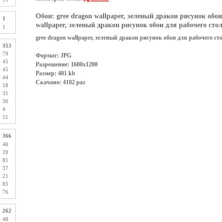
Обои:
gree dragon wallpaper, зеленый дракон рисунок обои
1
wallpaper, зеленый дракон рисунок обои для рабочего сто
1
gree dragon wallpaper, зеленый дракон рисунок обои для рабочего ст
353
79
Формат: JPG
45
Разрешение: 1600x1200
45
Размер: 401 kb
44
Скачано: 4102 раз
18
31
36
4
51
366
46
20
81
37
21
85
76
262
48