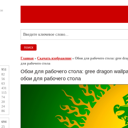
ои
Главная
»
Скачать изображение
»
Обои для рабочего стола: gree dr
для рабочего стола
951
Обои для рабочего стола: gree dragon wallp
82
обои для рабочего стола
56
63
431
115
74
20
24
86
694
25