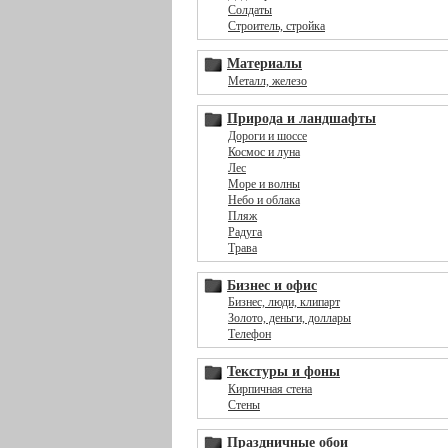
Солдаты
Строитель, стройка
Материалы
Металл, железо
Природа и ландшафты
Дороги и шоссе
Космос и луна
Лес
Море и волны
Небо и облака
Пляж
Радуга
Трава
Бизнес и офис
Бизнес, люди, клипарт
Золото, деньги, доллары
Телефон
Текстуры и фоны
Кирпичная стена
Стены
Праздничные обои