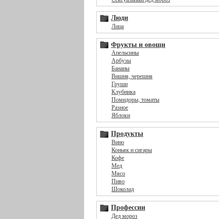
Люди
Лица
Фрукты и овощи
Апельсины
Арбузы
Бананы
Вишня, черешня
Груши
Клубника
Помидоры, томаты
Разное
Яблоки
Продукты
Вино
Коньяк и сигары
Кофе
Мед
Мясо
Пиво
Шоколад
Профессии
Дед мороз