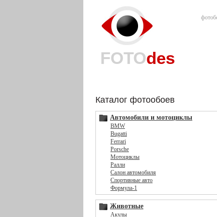
фотоб
FOTO
des
Каталог фотообоев
Автомобили и мотоциклы
BMW
Bugatti
Ferrari
Porsche
Мотоциклы
Ралли
Салон автомобиля
Спортивные авто
Формула-1
Животные
Акулы