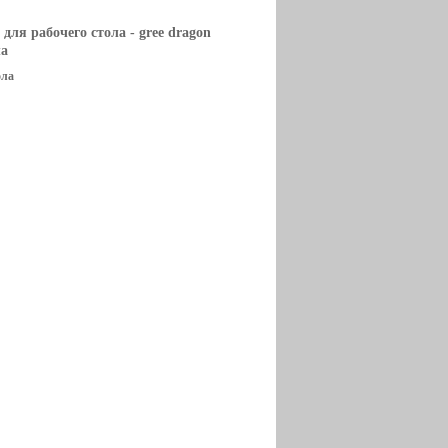
 для рабочего стола
- gree dragon
ла
ола