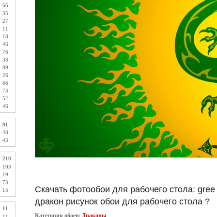
66
35
27
11
18
46
76
38
89
26
66
73
52
46
91
48
43
210
103
19
73
Скачать фотообои для рабочего стола: gree 
15
дракон рисунок обои для рабочего стола ?
11
Категория обоев:
Драконы
11