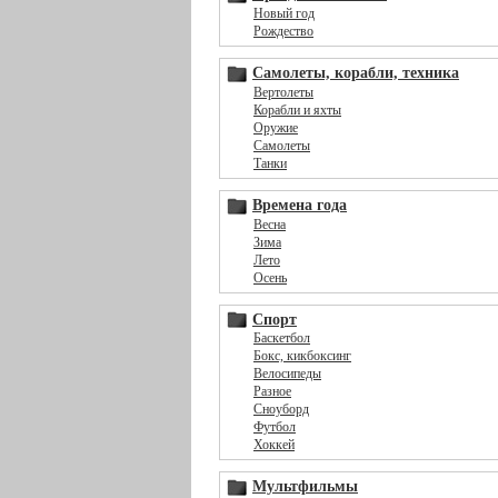
Новый год
Рождество
Самолеты, корабли, техника
Вертолеты
Корабли и яхты
Оружие
Самолеты
Танки
Времена года
Весна
Зима
Лето
Осень
Спорт
Баскетбол
Бокс, кикбоксинг
Велосипеды
Разное
Сноуборд
Футбол
Хоккей
Мультфильмы