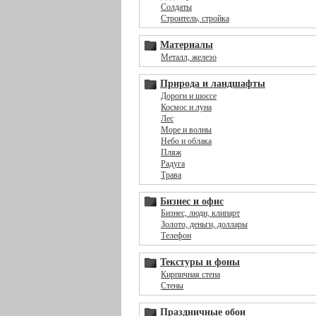
Солдаты
Строитель, стройка
Материалы
Металл, железо
Природа и ландшафты
Дороги и шоссе
Космос и луна
Лес
Море и волны
Небо и облака
Пляж
Радуга
Трава
Бизнес и офис
Бизнес, люди, клипарт
Золото, деньги, доллары
Телефон
Текстуры и фоны
Кирпичная стена
Стены
Праздничные обои