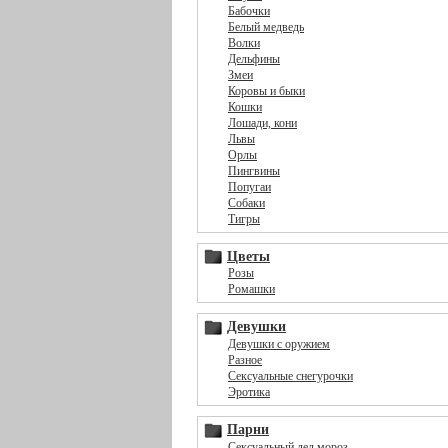
Бабочки
Белый медведь
Волки
Дельфины
Змеи
Коровы и быки
Кошки
Лошади, кони
Львы
Орлы
Пингвины
Попугаи
Собаки
Тигры
Цветы
Розы
Ромашки
Девушки
Девушки с оружием
Разное
Сексуальные снегурочки
Эротика
Парни
Сексуальный дед мороз