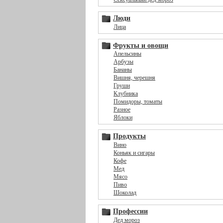
Люди
Лица
Фрукты и овощи
Апельсины
Арбузы
Бананы
Вишня, черешня
Груши
Клубника
Помидоры, томаты
Разное
Яблоки
Продукты
Вино
Коньяк и сигары
Кофе
Мед
Мясо
Пиво
Шоколад
Профессии
Дед мороз