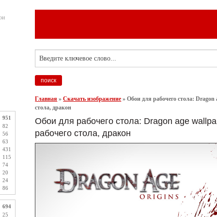
ои
Главная
»
Скачать изображение
»
Обои для рабочего стола: Dragon 
стола, дракон
951
Обои для рабочего стола: Dragon age wallpa
82
рабочего стола, дракон
56
63
431
115
74
20
24
86
694
25