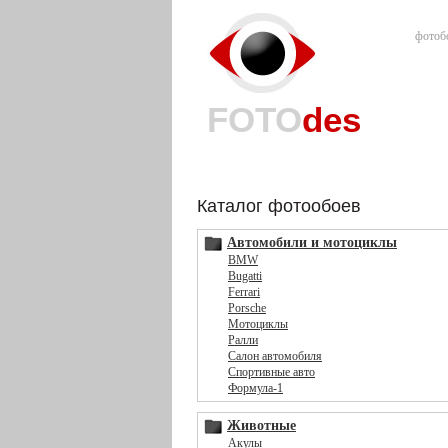
фотоб
FOTO
des
Каталог фотообоев
Автомобили и мотоциклы
BMW
Bugatti
Ferrari
Porsche
Мотоциклы
Ралли
Салон автомобиля
Спортивные авто
Формула-1
Животные
Акулы