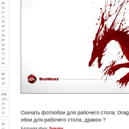
66
35
27
11
18
46
76
38
89
26
66
73
52
46
91
48
43
210
103
19
73
Скачать фотообои для рабочего стола: Drago
15
обои для рабочего стола, дракон ?
11
Категория обоев:
Драконы
11