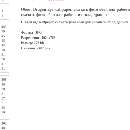
Обои:
Dragon age wallpaper, скачать фото обои для рабоче
1
скачать фото обои для рабочего стола, дракон
1
Dragon age wallpaper, скачать фото обои для рабочего стола, дракон
353
79
Формат: JPG
45
Разрешение: 1024x768
45
Размер: 273 kb
44
Скачано: 2487 раз
18
31
36
4
51
366
46
20
81
37
21
85
76
262
48