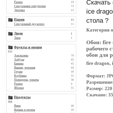
Скачать 
Разное
19
Сексуальные снегурочки
73
ice drag
Эротика
15
стола ?
Парни
11
Сексуальный дед мороз
11
Категория 
Люди
1
Лица
1
Обои:
fire
Фрукты и овощи
рабочего с
353
обои для р
Апельсины
79
Арбузы
45
fire dragon,
Бананы
45
Вишня, черешня
44
Груши
18
Формат: J
Клубника
31
Помидоры, томаты
36
Разрешение
Разное
4
Размер: 220
Яблоки
51
Скачано: 35
Продукты
366
Вино
46
Коньяк и сигары
20