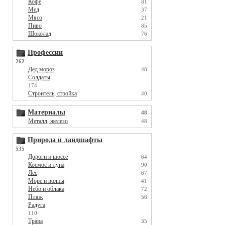
Кофе
81
Мед
37
Мясо
21
Пиво
85
Шоколад
76
Профессии
262
Дед мороз
48
Солдаты
174
Строитель, стройка
40
Материалы
48
Металл, железо
48
Природа и ландшафты
535
Дороги и шоссе
64
Космос и луна
90
Лес
67
Море и волны
41
Небо и облака
72
Пляж
56
Радуга
110
Трава
35