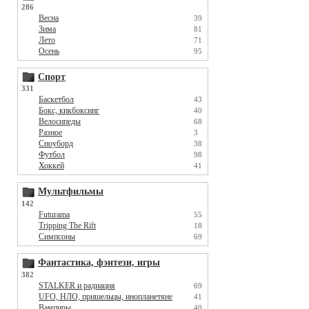
286
Весна
39
Зима
81
Лето
71
Осень
95
Спорт
331
Баскетбол
43
Бокс, кикбоксинг
40
Велосипеды
68
Разное
3
Сноуборд
38
Футбол
98
Хоккей
41
Мультфильмы
142
Futurama
55
Tripping The Rift
18
Симпсоны
69
Фантастика, фэнтези, игры
382
STALKER и радиация
69
UFO, НЛО, пришельцы, инопланетяне
41
Вампиры
40