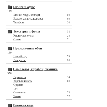
Бизнес и офис
149
Бизнес, люди, клипарт
60
Золото, деньги, доллары
69
Телефон
20
Текстуры и фоны
31
Кирпичная стена
24
Стены
7
Праздничные обои
159
Новый год
79
Рождество
80
Самолеты, корабли, техника
358
Вертолеты
34
Корабли и яхты
60
Оружие
134
Самолеты
73
Танки
57
Времена года