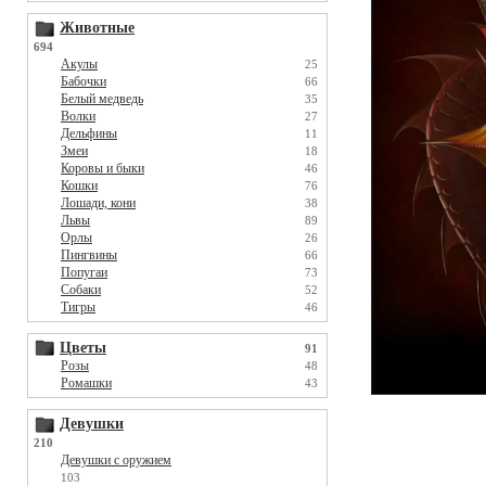
Животные
694
Акулы
25
Бабочки
66
Белый медведь
35
Волки
27
Дельфины
11
Змеи
18
Коровы и быки
46
Кошки
76
Лошади, кони
38
Львы
89
Орлы
26
Пингвины
66
Попугаи
73
Собаки
52
Тигры
46
Цветы
91
Розы
48
Ромашки
43
Девушки
210
Девушки с оружием
103