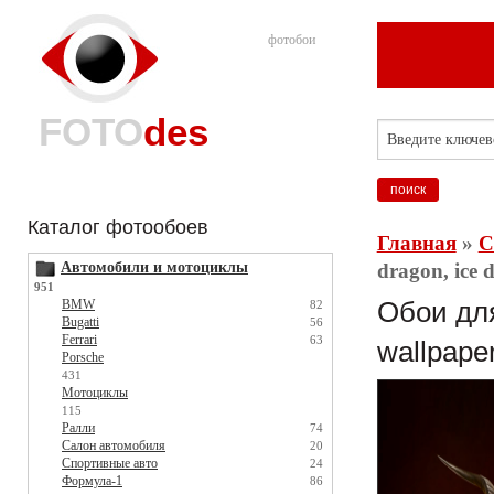
фотобои
FOTO
des
Каталог фотообоев
Главная
»
С
Автомобили и мотоциклы
dragon, ice 
951
BMW
Обои для 
82
Bugatti
56
Ferrari
63
wallpape
Porsche
431
Мотоциклы
115
Ралли
74
Салон автомобиля
20
Спортивные авто
24
Формула-1
86