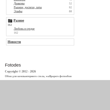
Драконы
52
Рыцари, доспехи, латы
92
Эльфы
88
Разное
162
Любовь и сердце
162
Новости
Fotodes
Copyright © 2012 - 2026
Обои для компьютерного стола, wallpapers фотообои