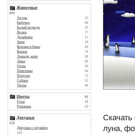
Животные
694
Акулы
25
Бабочки
66
Белый медведь
35
Волки
27
Дельфины
11
Змеи
18
Коровы и быки
46
Кошки
76
Лошади, кони
38
Львы
89
Орлы
26
Пингвины
66
Попугаи
73
Собаки
52
Тигры
46
Цветы
91
Розы
48
Ромашки
43
Скачать 
Девушки
210
луна, фо
Девушки с оружием
103