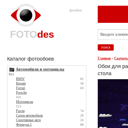
фотобои
FOTO
des
Каталог фотообоев
Главная
»
Скачать
Обои для ра
Автомобили и мотоциклы
стола
951
BMW
82
Bugatti
56
Ferrari
63
Porsche
431
Мотоциклы
115
Ралли
74
Салон автомобиля
20
Спортивные авто
24
Формула-1
86