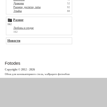
Драконы
52
Рыцари, доспехи, латы
92
Эльфы
88
Разное
162
Любовь и сердце
162
Новости
Fotodes
Copyright © 2012 - 2026
Обои для компьютерного стола, wallpapers фотообои