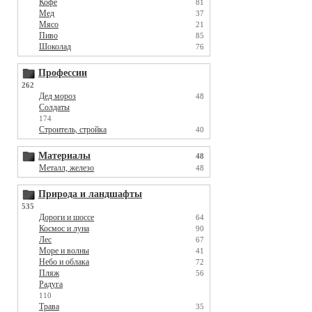
Кофе
81
Мед
37
Мясо
21
Пиво
85
Шоколад
76
Профессии
262
Дед мороз
48
Солдаты
174
Строитель, стройка
40
Материалы
48
Металл, железо
48
Природа и ландшафты
535
Дороги и шоссе
64
Космос и луна
90
Лес
67
Море и волны
41
Небо и облака
72
Пляж
56
Радуга
110
Трава
35