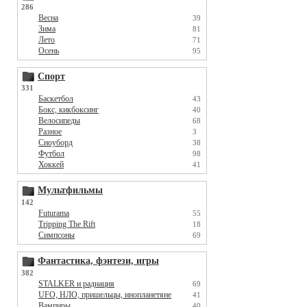
286
Весна
39
Зима
81
Лето
71
Осень
95
Спорт
331
Баскетбол
43
Бокс, кикбоксинг
40
Велосипеды
68
Разное
3
Сноуборд
38
Футбол
98
Хоккей
41
Мультфильмы
142
Futurama
55
Tripping The Rift
18
Симпсоны
69
Фантастика, фэнтези, игры
382
STALKER и радиация
69
UFO, НЛО, пришельцы, инопланетяне
41
Вампиры
40