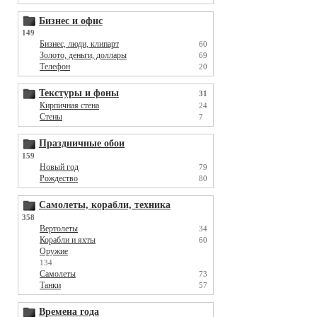
Бизнес и офис
149
Бизнес, люди, клипарт
60
Золото, деньги, доллары
69
Телефон
20
Текстуры и фоны
31
Кирпичная стена
24
Стены
7
Праздничные обои
159
Новый год
79
Рождество
80
Самолеты, корабли, техника
358
Вертолеты
34
Корабли и яхты
60
Оружие
134
Самолеты
73
Танки
57
Времена года