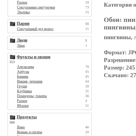
Разное
19
Категория 
Сексуальные снегурочки
73
Эротика
15
Обои:
пин
Парни
11
пингвины, 
Сексуальный дед мороз
11
пингвины, л
Люди
1
Лица
1
Формат: J
Фрукты и овощи
Разрешение
353
Размер: 245
Апельсины
79
Арбузы
45
Скачано: 27
Бананы
45
Вишня, черешня
44
Груши
18
Клубника
31
Помидоры, томаты
36
Разное
4
Яблоки
51
Продукты
366
Вино
46
Коньяк и сигары
20