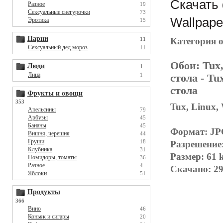
Скачать 
Разное
19
Сексуальные снегурочки
73
Wallpape
Эротика
15
Парни
Категория 
11
Сексуальный дед мороз
11
Обои:
Tux,
Люди
1
Лица
1
стола
- Tux
стола
Фрукты и овощи
353
Tux, Linux,
Апельсины
79
Арбузы
45
Бананы
45
Формат: J
Вишня, черешня
44
Груши
18
Разрешение
Клубника
31
Размер: 61 
Помидоры, томаты
36
Разное
4
Скачано: 29
Яблоки
51
Продукты
366
Вино
46
Коньяк и сигары
20