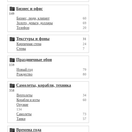
Бизнес и офис
149
Бизнес, люди, клипарт
60
Золото, деньги, доллары
69
Телефон
20
Текстуры и фоны
31
Кирпичная стена
24
Стены
7
Праздничные обои
159
Новый год
79
Рождество
80
Самолеты, корабли, техника
358
Вертолеты
34
Корабли и яхты
60
Оружие
134
Самолеты
73
Танки
57
Времена года