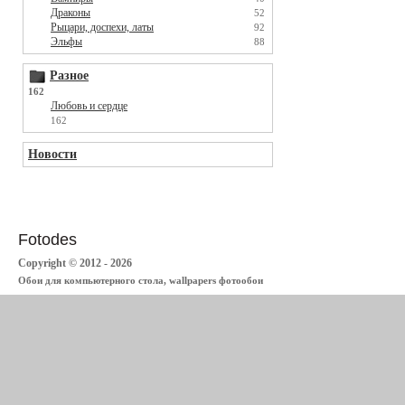
Драконы
52
Рыцари, доспехи, латы
92
Эльфы
88
Разное
162
Любовь и сердце
162
Новости
Fotodes
Copyright © 2012 - 2026
Обои для компьютерного стола, wallpapers фотообои