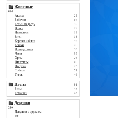
Животные
694
Акулы
25
Бабочки
66
Белый медведь
35
Волки
27
Дельфины
11
Змеи
18
Коровы и быки
46
Кошки
76
Лошади, кони
38
Львы
89
Орлы
26
Пингвины
66
Попугаи
73
Собаки
52
Тигры
46
Цветы
91
Розы
48
Ромашки
43
Девушки
210
Девушки с оружием
103