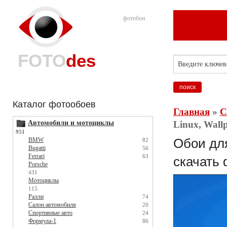
фотобои
FOTO
des
Каталог фотообоев
Главная
»
С
Автомобили и мотоциклы
Linux, Wall
951
BMW
Обои для
82
Bugatti
56
Ferrari
63
скачать 
Porsche
431
Мотоциклы
115
Ралли
74
Салон автомобиля
20
Спортивные авто
24
Формула-1
86