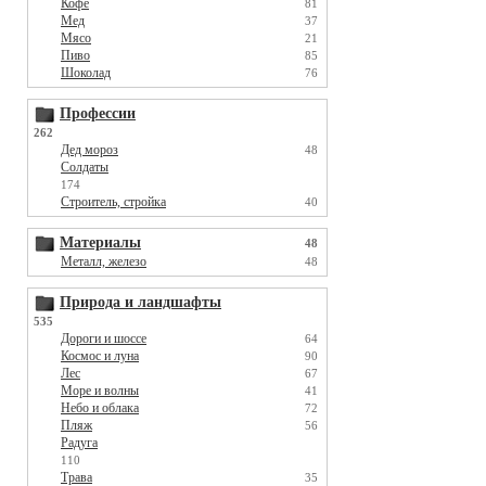
Кофе
81
Мед
37
Мясо
21
Пиво
85
Шоколад
76
Профессии
262
Дед мороз
48
Солдаты
174
Строитель, стройка
40
Материалы
48
Металл, железо
48
Природа и ландшафты
535
Дороги и шоссе
64
Космос и луна
90
Лес
67
Море и волны
41
Небо и облака
72
Пляж
56
Радуга
110
Трава
35