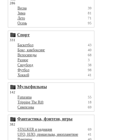
286
Весна
39
Зима
81
Лето
71
Осень
95
Спорт
331
Баскетбол
43
Бокс, кикбоксинг
40
Велосипеды
68
Разное
3
Сноуборд
38
Футбол
98
Хоккей
41
Мультфильмы
142
Futurama
55
Tripping The Rift
18
Симпсоны
69
Фантастика, фэнтези, игры
382
STALKER и радиация
69
UFO, НЛО, пришельцы, инопланетяне
41
Вампиры
40