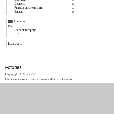
Драконы
52
Рыцари, доспехи, латы
92
Эльфы
88
Разное
162
Любовь и сердце
162
Новости
Fotodes
Copyright © 2012 - 2026
Обои для компьютерного стола, wallpapers фотообои