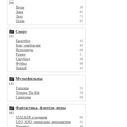
286
Весна
39
Зима
81
Лето
71
Осень
95
Спорт
331
Баскетбол
43
Бокс, кикбоксинг
40
Велосипеды
68
Разное
3
Сноуборд
38
Футбол
98
Хоккей
41
Мультфильмы
142
Futurama
55
Tripping The Rift
18
Симпсоны
69
Фантастика, фэнтези, игры
382
STALKER и радиация
69
UFO, НЛО, пришельцы, инопланетяне
41
Вампиры
40