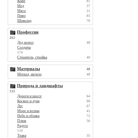
Кофе
81
Мед
37
Мясо
21
Пиво
85
Шоколад
76
Профессии
262
Дед мороз
48
Солдаты
174
Строитель, стройка
40
Материалы
48
Металл, железо
48
Природа и ландшафты
535
Дороги и шоссе
64
Космос и луна
90
Лес
67
Море и волны
41
Небо и облака
72
Пляж
56
Радуга
110
Трава
35