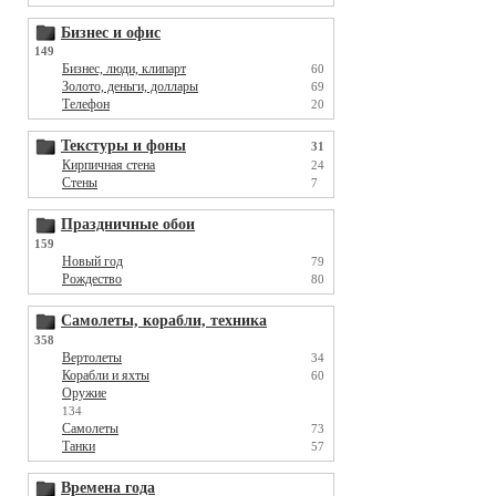
Бизнес и офис
149
Бизнес, люди, клипарт
60
Золото, деньги, доллары
69
Телефон
20
Текстуры и фоны
31
Кирпичная стена
24
Стены
7
Праздничные обои
159
Новый год
79
Рождество
80
Самолеты, корабли, техника
358
Вертолеты
34
Корабли и яхты
60
Оружие
134
Самолеты
73
Танки
57
Времена года