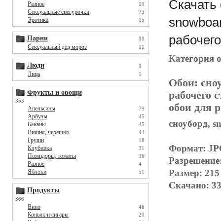
Скачать 
Разное
19
Сексуальные снегурочки
73
snowboar
Эротика
15
рабочего
Парни
11
Сексуальный дед мороз
11
Категория 
Люди
1
Лица
1
Обои:
сноу
Фрукты и овощи
рабочего с
353
обои для р
Апельсины
79
Арбузы
45
сноуборд, s
Бананы
45
Вишня, черешня
44
Груши
18
Формат: J
Клубника
31
Помидоры, томаты
36
Разрешение
Разное
4
Размер: 215
Яблоки
51
Скачано: 33
Продукты
366
Вино
46
Коньяк и сигары
20