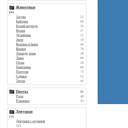
Животные
694
Акулы
25
Бабочки
66
Белый медведь
35
Волки
27
Дельфины
11
Змеи
18
Коровы и быки
46
Кошки
76
Лошади, кони
38
Львы
89
Орлы
26
Пингвины
66
Попугаи
73
Собаки
52
Тигры
46
Цветы
91
Розы
48
Ромашки
43
Девушки
210
Девушки с оружием
103