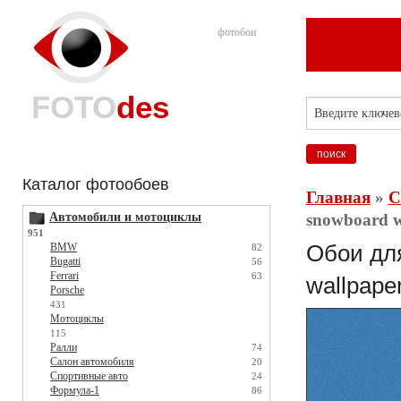
фотобои
FOTO
des
Каталог фотообоев
Главная
»
С
Автомобили и мотоциклы
snowboard w
951
BMW
Обои для
82
Bugatti
56
Ferrari
63
wallpape
Porsche
431
Мотоциклы
115
Ралли
74
Салон автомобиля
20
Спортивные авто
24
Формула-1
86