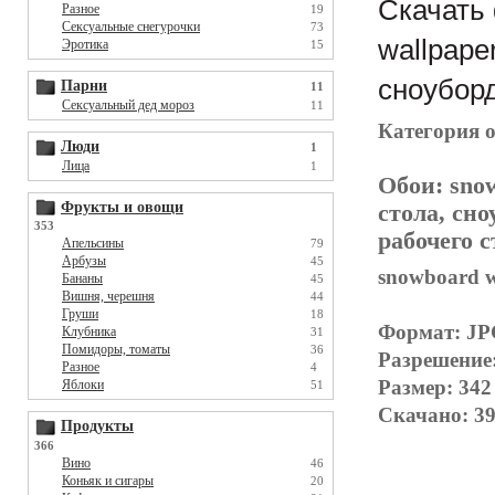
Скачать 
Разное
19
Сексуальные снегурочки
73
wallpape
Эротика
15
сноуборд
Парни
11
Сексуальный дед мороз
11
Категория 
Люди
1
Лица
1
Обои:
snow
Фрукты и овощи
стола, сно
353
рабочего с
Апельсины
79
Арбузы
45
snowboard w
Бананы
45
Вишня, черешня
44
Груши
18
Формат: J
Клубника
31
Помидоры, томаты
36
Разрешение
Разное
4
Размер: 342
Яблоки
51
Скачано: 39
Продукты
366
Вино
46
Коньяк и сигары
20