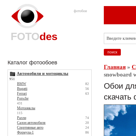
фотобои
FOTO
des
Каталог фотообоев
Главная
»
С
Автомобили и мотоциклы
snowboard w
951
BMW
Обои для
82
Bugatti
56
Ferrari
63
скачать 
Porsche
431
Мотоциклы
115
Ралли
74
Салон автомобиля
20
Спортивные авто
24
Формула-1
86