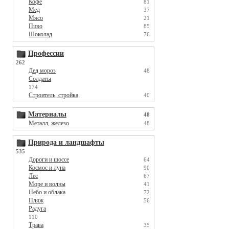
Кофе
81
Мед
37
Мясо
21
Пиво
85
Шоколад
76
Профессии
262
Дед мороз
48
Солдаты
174
Строитель, стройка
40
Материалы
48
Металл, железо
48
Природа и ландшафты
535
Дороги и шоссе
64
Космос и луна
90
Лес
67
Море и волны
41
Небо и облака
72
Пляж
56
Радуга
110
Трава
35