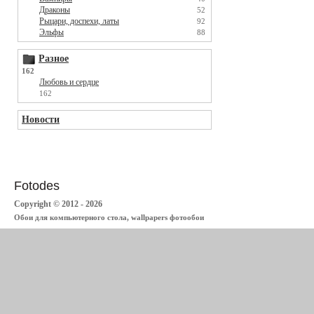
Драконы
52
Рыцари, доспехи, латы
92
Эльфы
88
Разное
162
Любовь и сердце
162
Новости
Fotodes
Copyright © 2012 - 2026
Обои для компьютерного стола, wallpapers фотообои