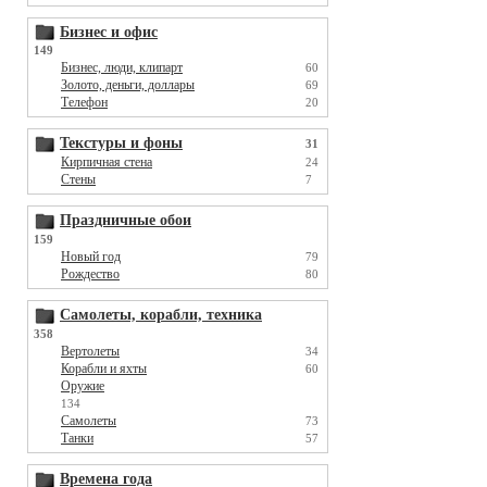
Бизнес и офис
149
Бизнес, люди, клипарт
60
Золото, деньги, доллары
69
Телефон
20
Текстуры и фоны
31
Кирпичная стена
24
Стены
7
Праздничные обои
159
Новый год
79
Рождество
80
Самолеты, корабли, техника
358
Вертолеты
34
Корабли и яхты
60
Оружие
134
Самолеты
73
Танки
57
Времена года