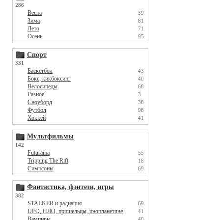
286
Весна
39
Зима
81
Лето
71
Осень
95
Спорт
331
Баскетбол
43
Бокс, кикбоксинг
40
Велосипеды
68
Разное
3
Сноуборд
38
Футбол
98
Хоккей
41
Мультфильмы
142
Futurama
55
Tripping The Rift
18
Симпсоны
69
Фантастика, фэнтези, игры
382
STALKER и радиация
69
UFO, НЛО, пришельцы, инопланетяне
41
Вампиры
40