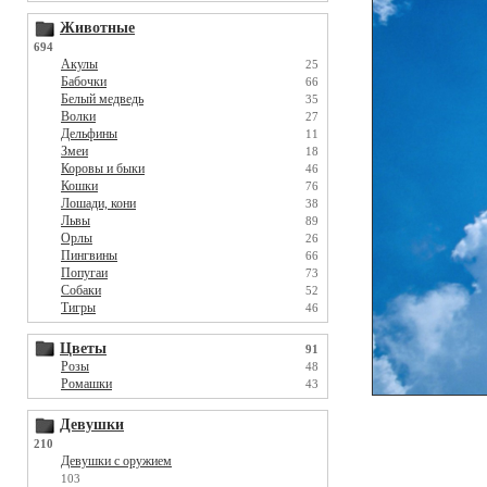
Животные
694
Акулы
25
Бабочки
66
Белый медведь
35
Волки
27
Дельфины
11
Змеи
18
Коровы и быки
46
Кошки
76
Лошади, кони
38
Львы
89
Орлы
26
Пингвины
66
Попугаи
73
Собаки
52
Тигры
46
Цветы
91
Розы
48
Ромашки
43
Девушки
210
Девушки с оружием
103