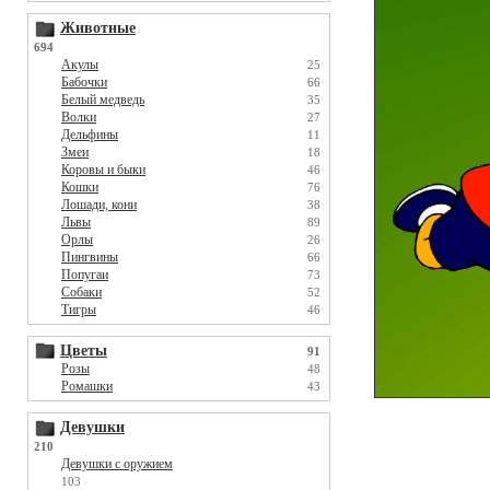
Животные
694
Акулы
25
Бабочки
66
Белый медведь
35
Волки
27
Дельфины
11
Змеи
18
Коровы и быки
46
Кошки
76
Лошади, кони
38
Львы
89
Орлы
26
Пингвины
66
Попугаи
73
Собаки
52
Тигры
46
Цветы
91
Розы
48
Ромашки
43
Девушки
210
Девушки с оружием
103