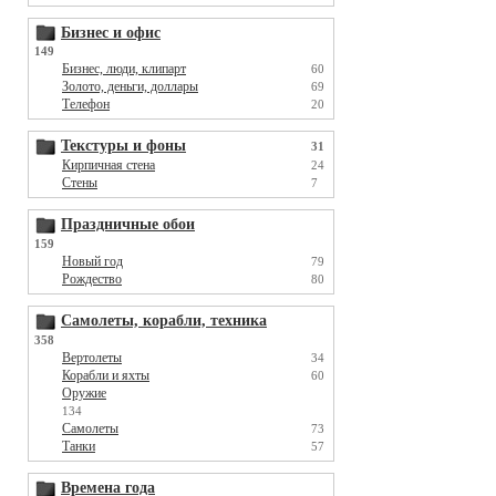
Бизнес и офис
149
Бизнес, люди, клипарт
60
Золото, деньги, доллары
69
Телефон
20
Текстуры и фоны
31
Кирпичная стена
24
Стены
7
Праздничные обои
159
Новый год
79
Рождество
80
Самолеты, корабли, техника
358
Вертолеты
34
Корабли и яхты
60
Оружие
134
Самолеты
73
Танки
57
Времена года