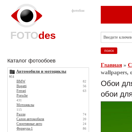
фотобои
FOTO
des
Каталог фотообоев
Главная
»
С
Автомобили и мотоциклы
wallpapers,
951
BMW
Обои для
82
Bugatti
56
Ferrari
63
обои для
Porsche
431
Мотоциклы
115
Ралли
74
Салон автомобиля
20
Спортивные авто
24
Формула-1
86