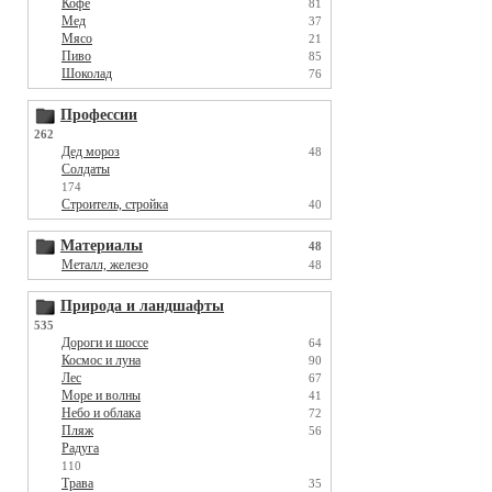
Кофе
81
Мед
37
Мясо
21
Пиво
85
Шоколад
76
Профессии
262
Дед мороз
48
Солдаты
174
Строитель, стройка
40
Материалы
48
Металл, железо
48
Природа и ландшафты
535
Дороги и шоссе
64
Космос и луна
90
Лес
67
Море и волны
41
Небо и облака
72
Пляж
56
Радуга
110
Трава
35