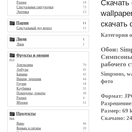
Скачать 
Разное
19
Сексуальные снегурочки
73
wallpape
Эротика
15
скачать 
Парни
11
Сексуальный дед мороз
11
Категория 
Люди
1
Лица
1
Обои:
Simp
Фрукты и овощи
Симпсоны,
353
рабочего 
Апельсины
79
Арбузы
45
Simpsons, w
Бананы
45
Вишня, черешня
44
фото
Груши
18
Клубника
31
Помидоры, томаты
36
Формат: J
Разное
4
Разрешение
Яблоки
51
Размер: 69 
Продукты
Скачано: 24
366
Вино
46
Коньяк и сигары
20