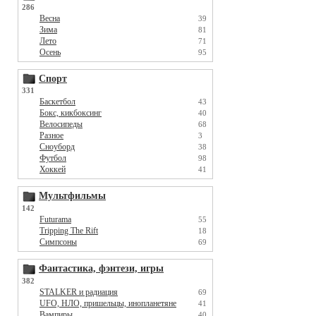
286
Весна
39
Зима
81
Лето
71
Осень
95
Спорт
331
Баскетбол
43
Бокс, кикбоксинг
40
Велосипеды
68
Разное
3
Сноуборд
38
Футбол
98
Хоккей
41
Мультфильмы
142
Futurama
55
Tripping The Rift
18
Симпсоны
69
Фантастика, фэнтези, игры
382
STALKER и радиация
69
UFO, НЛО, пришельцы, инопланетяне
41
Вампиры
40