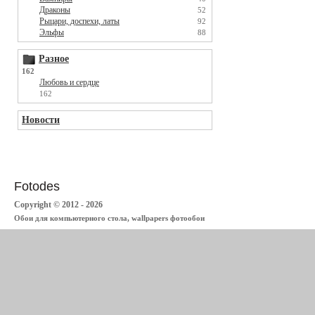
Драконы
52
Рыцари, доспехи, латы
92
Эльфы
88
Разное
162
Любовь и сердце
162
Новости
Fotodes
Copyright © 2012 - 2026
Обои для компьютерного стола, wallpapers фотообои