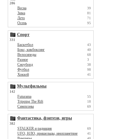
286
Весна
39
Зима
81
Лето
71
Осень
95
Спорт
331
Баскетбол
43
Бокс, кикбоксинг
40
Велосипеды
68
Разное
3
Сноуборд
38
Футбол
98
Хоккей
41
Мультфильмы
142
Futurama
55
Tripping The Rift
18
Симпсоны
69
Фантастика, фэнтези, игры
382
STALKER и радиация
69
UFO, НЛО, пришельцы, инопланетяне
41
Вампиры
40