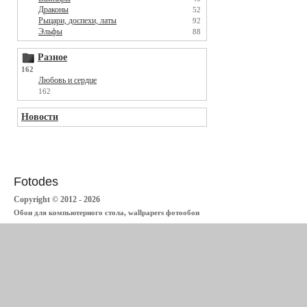
Драконы
52
Рыцари, доспехи, латы
92
Эльфы
88
Разное
162
Любовь и сердце
162
Новости
Fotodes
Copyright © 2012 - 2026
Обои для компьютерного стола, wallpapers фотообои