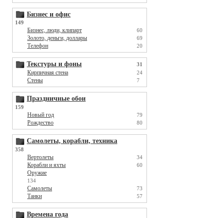
Бизнес и офис
149
Бизнес, люди, клипарт
60
Золото, деньги, доллары
69
Телефон
20
Текстуры и фоны
31
Кирпичная стена
24
Стены
7
Праздничные обои
159
Новый год
79
Рождество
80
Самолеты, корабли, техника
358
Вертолеты
34
Корабли и яхты
60
Оружие
134
Самолеты
73
Танки
57
Времена года