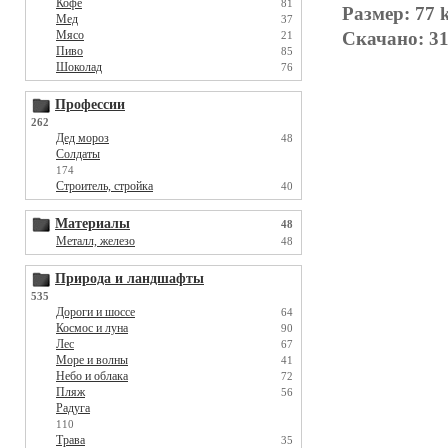
Кофе
81
Размер: 77 
Мед
37
Скачано: 31
Мясо
21
Пиво
85
Шоколад
76
Профессии
262
Дед мороз
48
Солдаты
174
Строитель, стройка
40
Материалы
48
Металл, железо
48
Природа и ландшафты
535
Дороги и шоссе
64
Космос и луна
90
Лес
67
Море и волны
41
Небо и облака
72
Пляж
56
Радуга
110
Трава
35