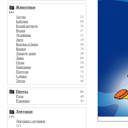
Животные
694
Акулы
25
Бабочки
66
Белый медведь
35
Волки
27
Дельфины
11
Змеи
18
Коровы и быки
46
Кошки
76
Лошади, кони
38
Львы
89
Орлы
26
Пингвины
66
Попугаи
73
Собаки
52
Тигры
46
Цветы
91
Розы
48
Ромашки
43
Девушки
210
Девушки с оружием
103