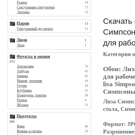
Разное
19
Сексуальные снегурочки
73
Эротика
15
Скачать 
Парни
11
Сексуальный дед мороз
11
Симпсон,
Люди
1
для рабо
Лица
1
Категория 
Фрукты и овощи
353
Апельсины
79
Обои:
Лиза
Арбузы
45
для рабоч
Бананы
45
Вишня, черешня
44
lisa Simps
Груши
18
Симпсоны,
Клубника
31
Помидоры, томаты
36
Разное
Лиза Симпсо
4
Яблоки
51
стола, Симп
Продукты
366
Формат: J
Вино
46
Разрешение
Коньяк и сигары
20