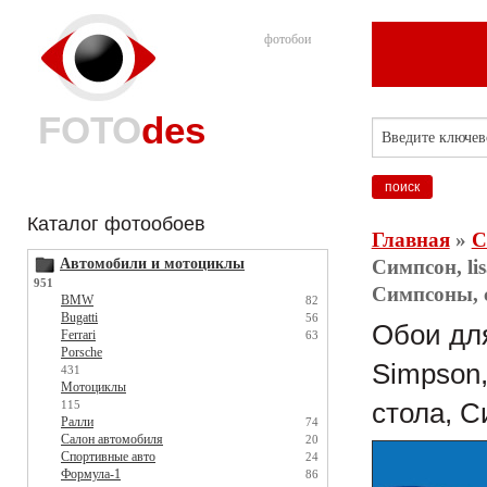
фотобои
FOTO
des
Каталог фотообоев
Главная
»
С
Автомобили и мотоциклы
Симпсон, lis
951
Симпсоны, 
BMW
82
Bugatti
56
Обои для
Ferrari
63
Porsche
Simpson,
431
Мотоциклы
115
стола, С
Ралли
74
Салон автомобиля
20
Спортивные авто
24
Формула-1
86