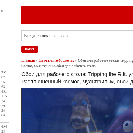
ои
Главная
»
Скачать изображение
»
Обои для рабочего стола: Trippin
космос, мультфильм, обои для рабочего стола
951
Обои для рабочего стола: Tripping the Rift, 
82
Расплющенный космос, мультфильм, обои д
56
63
431
115
74
20
24
86
694
25