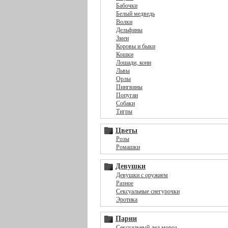
Бабочки
Белый медведь
Волки
Дельфины
Змеи
Коровы и быки
Кошки
Лошади, кони
Львы
Орлы
Пингвины
Попугаи
Собаки
Тигры
Цветы
Розы
Ромашки
Девушки
Девушки с оружием
Разное
Сексуальные снегурочки
Эротика
Парни
Сексуальный дед мороз