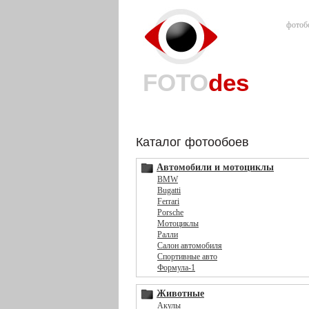
фотоб
FOTO
des
Каталог фотообоев
Автомобили и мотоциклы
BMW
Bugatti
Ferrari
Porsche
Мотоциклы
Ралли
Салон автомобиля
Спортивные авто
Формула-1
Животные
Акулы