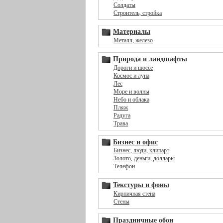
Солдаты
Строитель, стройка
Материалы
Металл, железо
Природа и ландшафты
Дороги и шоссе
Космос и луна
Лес
Море и волны
Небо и облака
Пляж
Радуга
Трава
Бизнес и офис
Бизнес, люди, клипарт
Золото, деньги, доллары
Телефон
Текстуры и фоны
Кирпичная стена
Стены
Праздничные обои