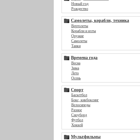
Новый год
Рождество
Самолеты, корабли, техника
Вертолеты
Корабли и яхты
Оружие
Самолеты
Танки
Времена года
Весна
Зима
Лето
Осень
Спорт
Баскетбол
Бокс, кикбоксинг
Велосипеды
Разное
Сноуборд
Футбол
Хоккей
Мультфильмы