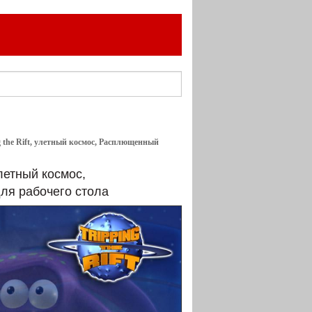
g the Rift, улетный космос, Расплющенный
улетный космос,
ля рабочего стола