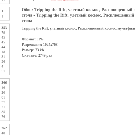
Обои:
Tripping the Rift, улетный космос, Расплющенный 
1
стола
- Tripping the Rift, улетный космос, Расплющенный
1
стола
353
Tripping the Rift, улетный космос, Расплющенный космос, мультфиль
79
45
Формат: JPG
45
Разрешение: 1024x768
44
Размер: 73 kb
18
Скачано: 2749 раз
31
36
4
51
366
46
20
81
37
21
85
76
262
48