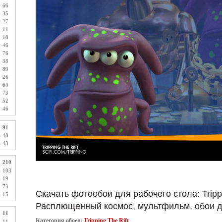
66
35
27
11
18
46
76
38
89
26
66
73
52
46
91
48
43
210
103
19
73
Скачать фотообои для рабочего стола: Trippi
15
Расплющенный космос, мультфильм, обои д
11
Категория обоев:
Tripping The Rift
11