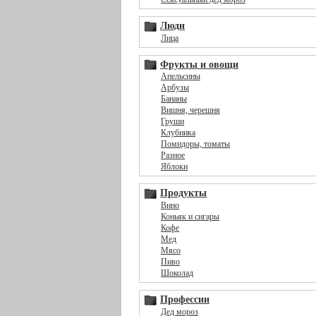
Люди
Лица
Фрукты и овощи
Апельсины
Арбузы
Бананы
Вишня, черешня
Груши
Клубника
Помидоры, томаты
Разное
Яблоки
Продукты
Вино
Коньяк и сигары
Кофе
Мед
Мясо
Пиво
Шоколад
Профессии
Дед мороз