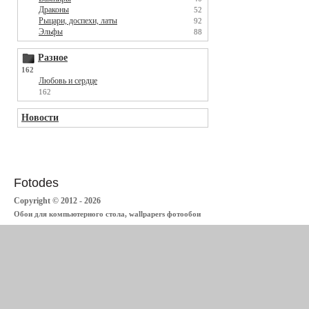
Драконы
52
Рыцари, доспехи, латы
92
Эльфы
88
Разное
162
Любовь и сердце
162
Новости
Fotodes
Copyright © 2012 - 2026
Обои для компьютерного стола, wallpapers фотообои