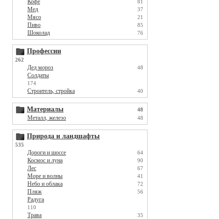
Кофе
81
Мед
37
Мясо
21
Пиво
85
Шоколад
76
Профессии
262
Дед мороз
48
Солдаты
174
Строитель, стройка
40
Материалы
48
Металл, железо
48
Природа и ландшафты
535
Дороги и шоссе
64
Космос и луна
90
Лес
67
Море и волны
41
Небо и облака
72
Пляж
56
Радуга
110
Трава
35