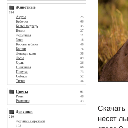
Животные
694
Акулы
25
Бабочки
66
Белый медведь
35
Волки
27
Дельфины
11
Змеи
18
Коровы и быки
46
Кошки
76
Лошади, кони
38
Львы
89
Орлы
26
Пингвины
66
Попугаи
73
Собаки
52
Тигры
46
Цветы
91
Розы
48
Ромашки
43
Скачать 
Девушки
несет ль
210
Девушки с оружием
103