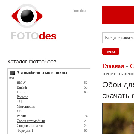
фотобои
FOTO
des
Каталог фотообоев
Главная
»
С
Автомобили и мотоциклы
несет львен
951
BMW
Обои для
82
Bugatti
56
Ferrari
63
скачать 
Porsche
431
Мотоциклы
115
Ралли
74
Салон автомобиля
20
Спортивные авто
24
Формула-1
86