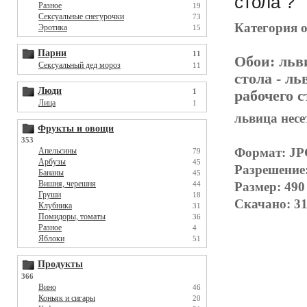
стола ?
Разное
19
Сексуальные снегурочки
73
Категория 
Эротика
15
Парни
11
Обои:
льв
Сексуальный дед мороз
11
стола
- ль
Люди
1
рабочего с
Лица
1
львица несе
Фрукты и овощи
353
Формат: J
Апельсины
79
Арбузы
45
Разрешение
Бананы
45
Вишня, черешня
Размер: 490
44
Груши
18
Скачано: 31
Клубника
31
Помидоры, томаты
36
Разное
4
Яблоки
51
Продукты
366
Вино
46
Коньяк и сигары
20