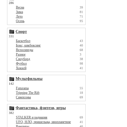
286
Весна
39
Зима
81
Лето
71
Осень
95
Спорт
331
Баскетбол
43
Бокс, кикбоксинг
40
Велосипеды
68
Разное
3
Сноуборд
38
Футбол
98
Хоккей
41
Мультфильмы
142
Futurama
55
Tripping The Rift
18
Симпсоны
69
Фантастика, фэнтези, игры
382
STALKER и радиация
69
UFO, НЛО, пришельцы, инопланетяне
41
Вампиры
40