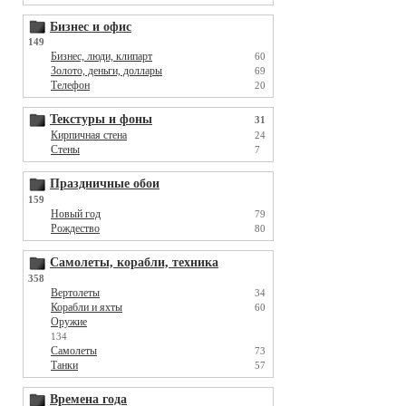
Бизнес и офис
149
Бизнес, люди, клипарт
60
Золото, деньги, доллары
69
Телефон
20
Текстуры и фоны
31
Кирпичная стена
24
Стены
7
Праздничные обои
159
Новый год
79
Рождество
80
Самолеты, корабли, техника
358
Вертолеты
34
Корабли и яхты
60
Оружие
134
Самолеты
73
Танки
57
Времена года