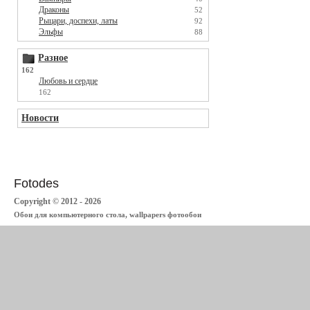
Драконы
52
Рыцари, доспехи, латы
92
Эльфы
88
Разное
162
Любовь и сердце
162
Новости
Fotodes
Copyright © 2012 - 2026
Обои для компьютерного стола, wallpapers фотообои