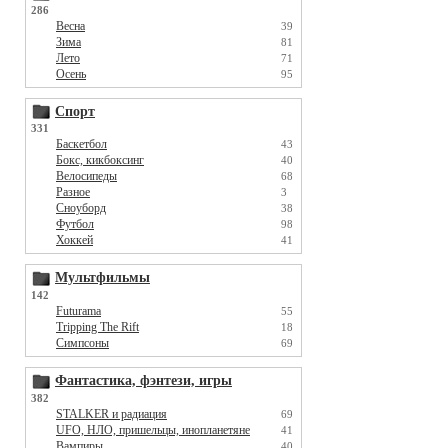
286
Весна
39
Зима
81
Лето
71
Осень
95
Спорт
331
Баскетбол
43
Бокс, кикбоксинг
40
Велосипеды
68
Разное
3
Сноуборд
38
Футбол
98
Хоккей
41
Мультфильмы
142
Futurama
55
Tripping The Rift
18
Симпсоны
69
Фантастика, фэнтези, игры
382
STALKER и радиация
69
UFO, НЛО, пришельцы, инопланетяне
41
Вампиры
40