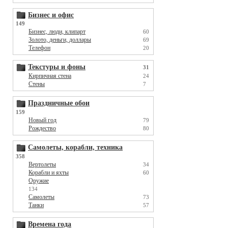
Бизнес и офис
149
Бизнес, люди, клипарт
60
Золото, деньги, доллары
69
Телефон
20
Текстуры и фоны
31
Кирпичная стена
24
Стены
7
Праздничные обои
159
Новый год
79
Рождество
80
Самолеты, корабли, техника
358
Вертолеты
34
Корабли и яхты
60
Оружие
134
Самолеты
73
Танки
57
Времена года