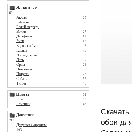
Животные
694
Акулы
25
Бабочки
66
Белый медведь
35
Волки
27
Дельфины
11
Змеи
18
Коровы и быки
46
Кошки
76
Лошади, кони
38
Львы
89
Орлы
26
Пингвины
66
Попугаи
73
Собаки
52
Тигры
46
Цветы
91
Розы
48
Ромашки
43
Скачать 
Девушки
обои для
210
Девушки с оружием
103