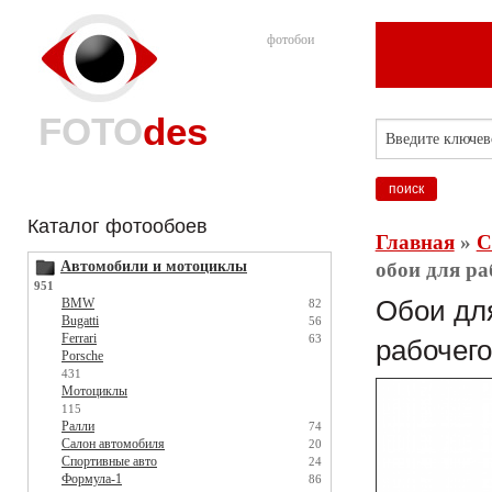
фотобои
FOTO
des
Каталог фотообоев
Главная
»
С
Автомобили и мотоциклы
обои для раб
951
BMW
Обои для
82
Bugatti
56
Ferrari
63
рабочего
Porsche
431
Мотоциклы
115
Ралли
74
Салон автомобиля
20
Спортивные авто
24
Формула-1
86