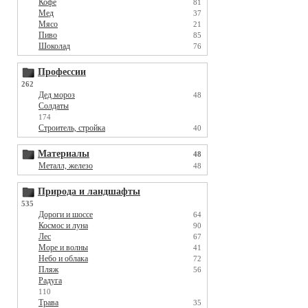
Кофе
81
Мед
37
Мясо
21
Пиво
85
Шоколад
76
Профессии
262
Дед мороз
48
Солдаты
174
Строитель, стройка
40
Материалы
48
Металл, железо
48
Природа и ландшафты
535
Дороги и шоссе
64
Космос и луна
90
Лес
67
Море и волны
41
Небо и облака
72
Пляж
56
Радуга
110
Трава
35