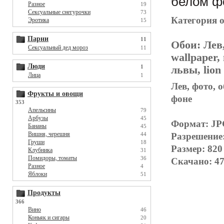
белом ф
Разное
19
Сексуальные снегурочки
73
Категория 
Эротика
15
Парни
11
Обои:
Лев,
Сексуальный дед мороз
11
wallpaper,
Люди
1
львы, lion
Лица
1
Лев, фото, о
Фрукты и овощи
фоне
353
Апельсины
79
Арбузы
45
Формат: J
Бананы
45
Вишня, черешня
Разрешение
44
Груши
18
Размер: 820
Клубника
31
Помидоры, томаты
36
Скачано: 47
Разное
4
Яблоки
51
Продукты
366
Вино
46
Коньяк и сигары
20