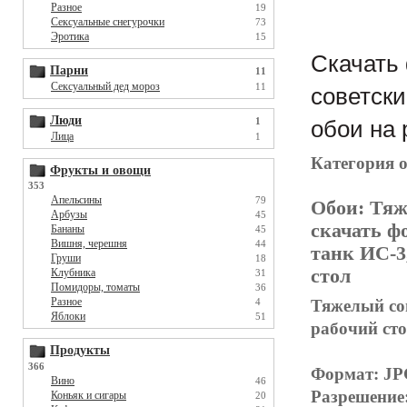
Разное
19
Сексуальные снегурочки
73
Эротика
15
Скачать 
Парни
11
Сексуальный дед мороз
11
советски
Люди
1
обои на 
Лица
1
Категория 
Фрукты и овощи
353
Апельсины
79
Обои:
Тяж
Арбузы
45
скачать фо
Бананы
45
Вишня, черешня
44
танк ИС-3
Груши
18
стол
Клубника
31
Помидоры, томаты
36
Разное
Тяжелый сов
4
Яблоки
51
рабочий ст
Продукты
366
Формат: J
Вино
46
Разрешение
Коньяк и сигары
20