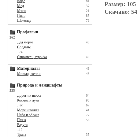
Кофе
81
Размер: 105
Мед
37
Скачано: 54
Мясо
21
Пиво
85
Шоколад
76
Профессии
262
Дед мороз
48
Солдаты
174
Строитель, стройка
40
Материалы
48
Металл, железо
48
Природа и ландшафты
535
Дороги и шоссе
64
Космос и луна
90
Лес
67
Море и волны
41
Небо и облака
72
Пляж
56
Радуга
110
Трава
35