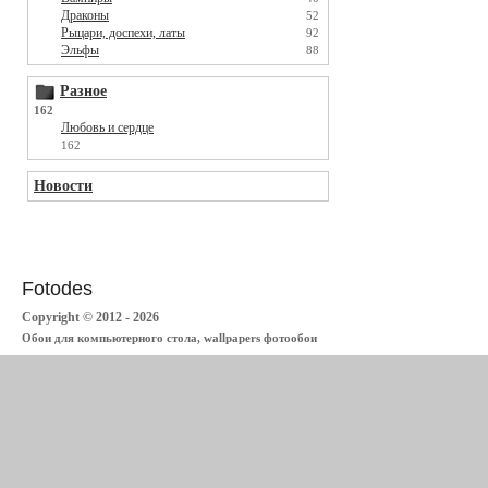
Драконы
52
Рыцари, доспехи, латы
92
Эльфы
88
Разное
162
Любовь и сердце
162
Новости
Fotodes
Copyright © 2012 - 2026
Обои для компьютерного стола, wallpapers фотообои