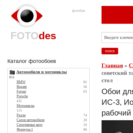
фотобои
FOTO
des
Каталог фотообоев
Главная
»
С
Автомобили и мотоциклы
советский т
951
стол
BMW
82
Bugatti
56
Обои для
Ferrari
63
Porsche
ИС-3, Ио
431
Мотоциклы
115
рабочий
Ралли
74
Салон автомобиля
20
Спортивные авто
24
Формула-1
86