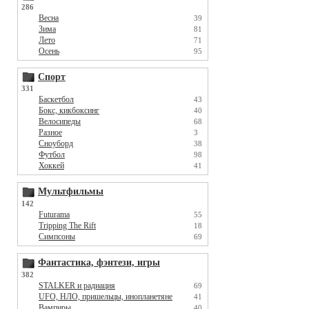
286
Весна
39
Зима
81
Лето
71
Осень
95
Спорт
331
Баскетбол
43
Бокс, кикбоксинг
40
Велосипеды
68
Разное
3
Сноуборд
38
Футбол
98
Хоккей
41
Мультфильмы
142
Futurama
55
Tripping The Rift
18
Симпсоны
69
Фантастика, фэнтези, игры
382
STALKER и радиация
69
UFO, НЛО, пришельцы, инопланетяне
41
Вампиры
40