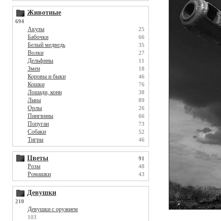
Животные
694
Акулы
25
Бабочки
66
Белый медведь
35
Волки
27
Дельфины
11
Змеи
18
Коровы и быки
46
Кошки
76
Лошади, кони
38
Львы
89
Орлы
26
Пингвины
66
Попугаи
73
Собаки
52
Тигры
46
Цветы
91
Розы
48
Ромашки
43
Девушки
210
Девушки с оружием
103