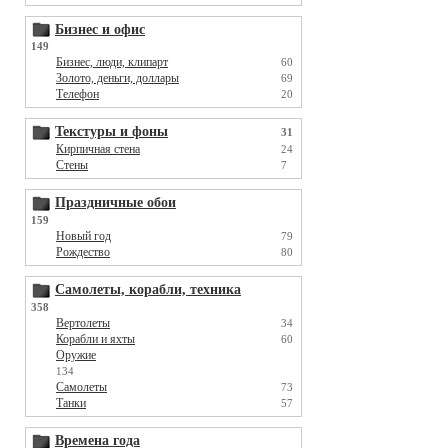
Бизнес и офис
149
Бизнес, люди, клипарт
60
Золото, деньги, доллары
69
Телефон
20
Текстуры и фоны
31
Кирпичная стена
24
Стены
7
Праздничные обои
159
Новый год
79
Рождество
80
Самолеты, корабли, техника
358
Вертолеты
34
Корабли и яхты
60
Оружие
134
Самолеты
73
Танки
57
Времена года