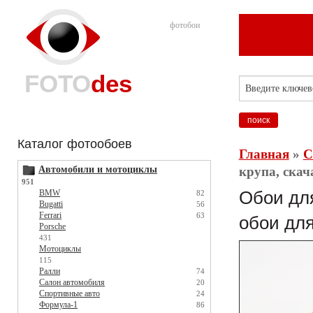
фотобои
FOTO
des
Каталог фотообоев
Главная
»
С
Автомобили и мотоциклы
крупа, скач
951
BMW
Обои для
82
Bugatti
56
Ferrari
63
обои для
Porsche
431
Мотоциклы
115
Ралли
74
Салон автомобиля
20
Спортивные авто
24
Формула-1
86