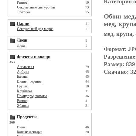
Категория 
Разное
19
Сексуальные снегурочки
73
Эротика
15
Обои:
мед,
мед, крупа
Парни
11
Сексуальный дед мороз
11
мед, крупа,
Люди
1
Лица
1
Формат: J
Разрешение
Фрукты и овощи
353
Размер: 839
Апельсины
79
Скачано: 32
Арбузы
45
Бананы
45
Вишня, черешня
44
Груши
18
Клубника
31
Помидоры, томаты
36
Разное
4
Яблоки
51
Продукты
366
Вино
46
Коньяк и сигары
20