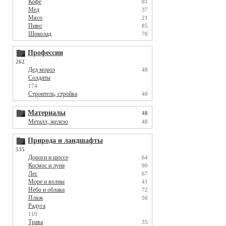
Кофе
81
Мед
37
Мясо
21
Пиво
85
Шоколад
76
Профессии
262
Дед мороз
48
Солдаты
174
Строитель, стройка
40
Материалы
48
Металл, железо
48
Природа и ландшафты
535
Дороги и шоссе
64
Космос и луна
90
Лес
67
Море и волны
41
Небо и облака
72
Пляж
56
Радуга
110
Трава
35