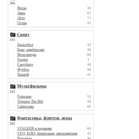
286
Весна
39
Зима
81
Лето
71
Осень
95
Спорт
331
Баскетбол
43
Бокс, кикбоксинг
40
Велосипеды
68
Разное
3
Сноуборд
38
Футбол
98
Хоккей
41
Мультфильмы
142
Futurama
55
Tripping The Rift
18
Симпсоны
69
Фантастика, фэнтези, игры
382
STALKER и радиация
69
UFO, НЛО, пришельцы, инопланетяне
41
Вампиры
40