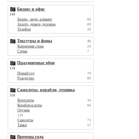
Бизнес и офис
149
Бизнес, люди, клипарт
60
Золото, деньги, доллары
69
Телефон
20
Текстуры и фоны
31
Кирпичная стена
24
Стены
7
Праздничные обои
159
Новый год
79
Рождество
80
Самолеты, корабли, техника
358
Вертолеты
34
Корабли и яхты
60
Оружие
134
Самолеты
73
Танки
57
Времена года