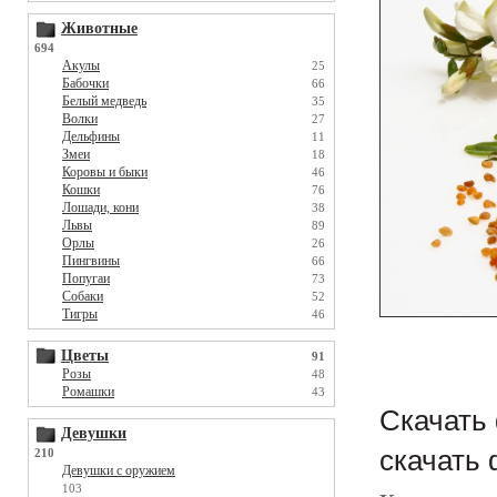
Животные
694
Акулы
25
Бабочки
66
Белый медведь
35
Волки
27
Дельфины
11
Змеи
18
Коровы и быки
46
Кошки
76
Лошади, кони
38
Львы
89
Орлы
26
Пингвины
66
Попугаи
73
Собаки
52
Тигры
46
Цветы
91
Розы
48
Ромашки
43
Скачать 
Девушки
скачать 
210
Девушки с оружием
103