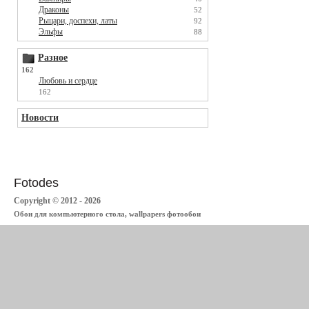
Драконы
52
Рыцари, доспехи, латы
92
Эльфы
88
Разное
162
Любовь и сердце
162
Новости
Fotodes
Copyright © 2012 - 2026
Обои для компьютерного стола, wallpapers фотообои