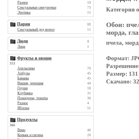
Разное
19
Сексуальные снегурочки
73
Категория 
Эротика
15
Обои:
пче
Парни
11
Сексуальный дед мороз
11
морда, гла
Люди
1
пчела, морд
Лица
1
Формат: J
Фрукты и овощи
353
Разрешение
Апельсины
79
Размер: 131
Арбузы
45
Бананы
45
Скачано: 32
Вишня, черешня
44
Груши
18
Клубника
31
Помидоры, томаты
36
Разное
4
Яблоки
51
Продукты
366
Вино
46
Коньяк и сигары
20