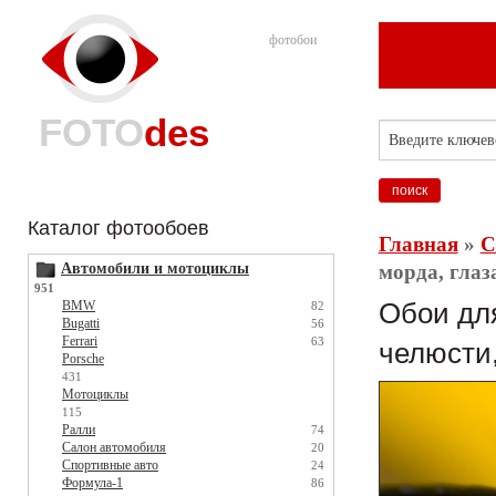
фотобои
FOTO
des
Каталог фотообоев
Главная
»
С
Автомобили и мотоциклы
морда, глаз
951
BMW
Обои для
82
Bugatti
56
Ferrari
63
челюсти,
Porsche
431
Мотоциклы
115
Ралли
74
Салон автомобиля
20
Спортивные авто
24
Формула-1
86