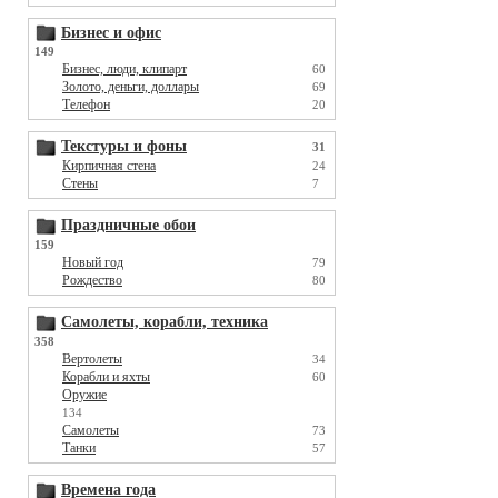
Бизнес и офис
149
Бизнес, люди, клипарт
60
Золото, деньги, доллары
69
Телефон
20
Текстуры и фоны
31
Кирпичная стена
24
Стены
7
Праздничные обои
159
Новый год
79
Рождество
80
Самолеты, корабли, техника
358
Вертолеты
34
Корабли и яхты
60
Оружие
134
Самолеты
73
Танки
57
Времена года