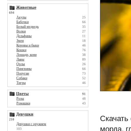
Животные
694
Акулы
25
Бабочки
66
Белый медведь
35
Волки
27
Дельфины
11
Змеи
18
Коровы и быки
46
Кошки
76
Лошади, кони
38
Львы
89
Орлы
26
Пингвины
66
Попугаи
73
Собаки
52
Тигры
46
Цветы
91
Розы
48
Ромашки
43
Девушки
Скачать 
210
Девушки с оружием
морда, г
103