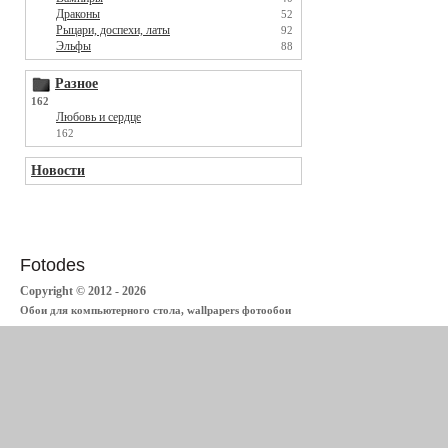
Драконы
52
Рыцари, доспехи, латы
92
Эльфы
88
Разное
162
Любовь и сердце
162
Новости
Fotodes
Copyright © 2012 - 2026
Обои для компьютерного стола, wallpapers фотообои