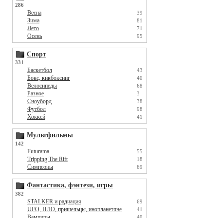
286
Весна
39
Зима
81
Лето
71
Осень
95
Спорт
331
Баскетбол
43
Бокс, кикбоксинг
40
Велосипеды
68
Разное
3
Сноуборд
38
Футбол
98
Хоккей
41
Мультфильмы
142
Futurama
55
Tripping The Rift
18
Симпсоны
69
Фантастика, фэнтези, игры
382
STALKER и радиация
69
UFO, НЛО, пришельцы, инопланетяне
41
Вампиры
40