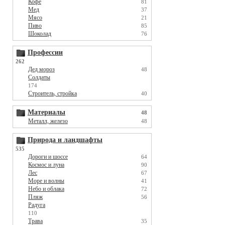
Кофе
81
Мед
37
Мясо
21
Пиво
85
Шоколад
76
Профессии
262
Дед мороз
48
Солдаты
174
Строитель, стройка
40
Материалы
48
Металл, железо
48
Природа и ландшафты
535
Дороги и шоссе
64
Космос и луна
90
Лес
67
Море и волны
41
Небо и облака
72
Пляж
56
Радуга
110
Трава
35