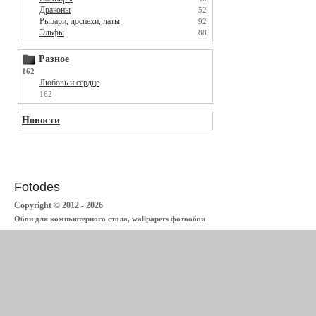
Драконы
52
Рыцари, доспехи, латы
92
Эльфы
88
Разное
162
Любовь и сердце
162
Новости
Fotodes
Copyright © 2012 - 2026
Обои для компьютерного стола, wallpapers фотообои