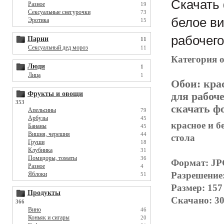
Скачать 
Разное
19
Сексуальные снегурочки
73
белое ви
Эротика
15
рабочего
Парни
11
Сексуальный дед мороз
11
Категория 
Люди
1
Лица
1
Обои:
кра
Фрукты и овощи
для рабоче
353
скачать фо
Апельсины
79
Арбузы
45
красное и б
Бананы
45
Вишня, черешня
44
стола
Груши
18
Клубника
31
Помидоры, томаты
36
Формат: J
Разное
4
Разрешение
Яблоки
51
Размер: 157
Продукты
Скачано: 30
366
Вино
46
Коньяк и сигары
20