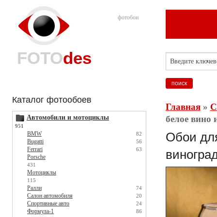
фотобои
FOTO
des
Каталог фотообоев
Главная
»
С
Автомобили и мотоциклы
белое вино 
951
BMW
Обои для
82
Bugatti
56
Ferrari
63
виноград
Porsche
431
Мотоциклы
115
Ралли
74
Салон автомобиля
20
Спортивные авто
24
Формула-1
86