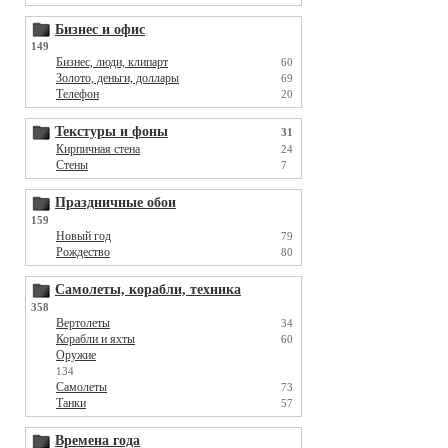
Бизнес и офис
149
Бизнес, люди, клипарт
60
Золото, деньги, доллары
69
Телефон
20
Текстуры и фоны
31
Кирпичная стена
24
Стены
7
Праздничные обои
159
Новый год
79
Рождество
80
Самолеты, корабли, техника
358
Вертолеты
34
Корабли и яхты
60
Оружие
134
Самолеты
73
Танки
57
Времена года