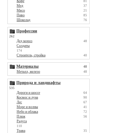
Кофе
81
Мед
37
Мясо
21
Пиво
85
Шоколад
76
Профессии
262
Дед мороз
48
Солдаты
174
Строитель, стройка
40
Материалы
48
Металл, железо
48
Природа и ландшафты
535
Дороги и шоссе
64
Космос и луна
90
Лес
67
Море и волны
41
Небо и облака
72
Пляж
56
Радуга
110
Трава
35