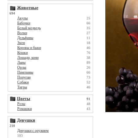
Животные
694
Акулы
25
Бабочки
66
Белый медведь
35
Волки
27
Дельфины
11
Змеи
18
Коровы и быки
46
Кошки
76
Лошади, кони
38
Львы
89
Орлы
26
Пингвины
66
Попугаи
73
Собаки
52
Тигры
46
Цветы
91
Розы
48
Ромашки
43
Девушки
210
Девушки с оружием
103