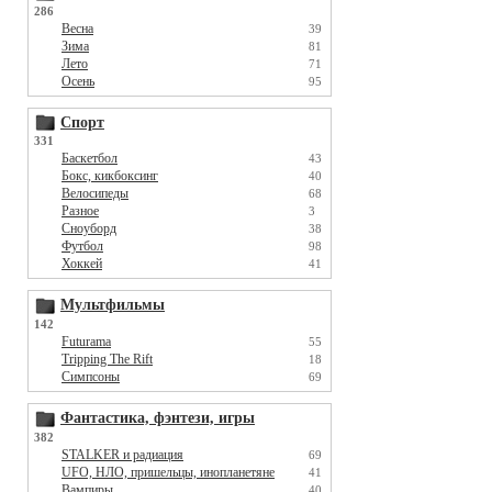
286
Весна
39
Зима
81
Лето
71
Осень
95
Спорт
331
Баскетбол
43
Бокс, кикбоксинг
40
Велосипеды
68
Разное
3
Сноуборд
38
Футбол
98
Хоккей
41
Мультфильмы
142
Futurama
55
Tripping The Rift
18
Симпсоны
69
Фантастика, фэнтези, игры
382
STALKER и радиация
69
UFO, НЛО, пришельцы, инопланетяне
41
Вампиры
40