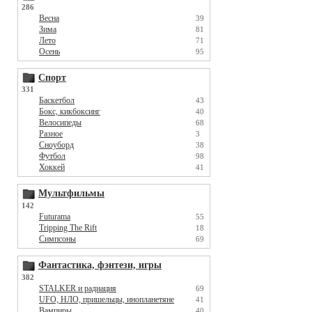
286
Весна
39
Зима
81
Лето
71
Осень
95
Спорт
331
Баскетбол
43
Бокс, кикбоксинг
40
Велосипеды
68
Разное
3
Сноуборд
38
Футбол
98
Хоккей
41
Мультфильмы
142
Futurama
55
Tripping The Rift
18
Симпсоны
69
Фантастика, фэнтези, игры
382
STALKER и радиация
69
UFO, НЛО, пришельцы, инопланетяне
41
Вампиры
40