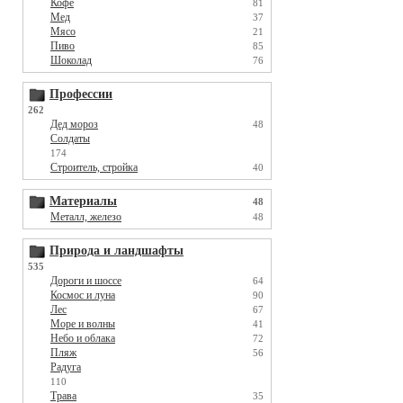
Кофе
81
Мед
37
Мясо
21
Пиво
85
Шоколад
76
Профессии
262
Дед мороз
48
Солдаты
174
Строитель, стройка
40
Материалы
48
Металл, железо
48
Природа и ландшафты
535
Дороги и шоссе
64
Космос и луна
90
Лес
67
Море и волны
41
Небо и облака
72
Пляж
56
Радуга
110
Трава
35