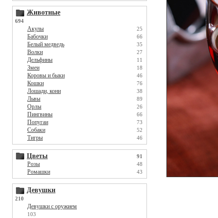
Животные
694
Акулы
25
Бабочки
66
Белый медведь
35
Волки
27
Дельфины
11
Змеи
18
Коровы и быки
46
Кошки
76
Лошади, кони
38
Львы
89
Орлы
26
Пингвины
66
Попугаи
73
Собаки
52
Тигры
46
Цветы
91
Розы
48
Ромашки
43
Девушки
210
Девушки с оружием
103