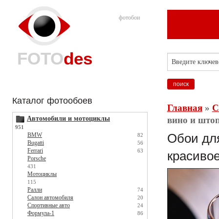
фотобои
FOTO
des
Каталог фотообоев
Главная
»
С
Автомобили и мотоциклы
вино и штоп
951
BMW
Обои для
82
Bugatti
56
Ferrari
63
красивое
Porsche
431
Мотоциклы
115
Ралли
74
Салон автомобиля
20
Спортивные авто
24
Формула-1
86