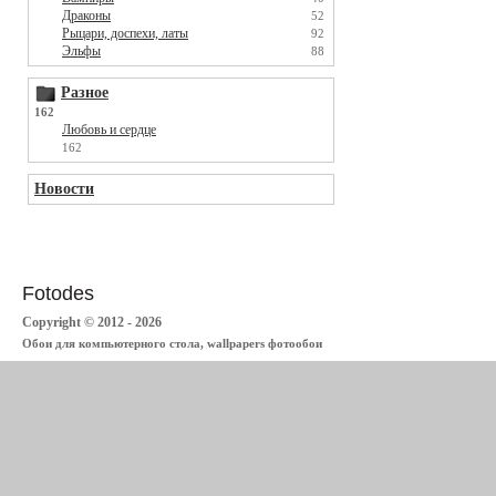
Драконы
52
Рыцари, доспехи, латы
92
Эльфы
88
Разное
162
Любовь и сердце
162
Новости
Fotodes
Copyright © 2012 - 2026
Обои для компьютерного стола, wallpapers фотообои