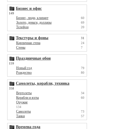
Бизнес и офис
149
Бизнес, люди, клипарт
60
Золото, деньги, доллары
69
Телефон
20
Текстуры и фоны
31
Кирпичная стена
24
Стены
7
Праздничные обои
159
Новый год
79
Рождество
80
Самолеты, корабли, техника
358
Вертолеты
34
Корабли и яхты
60
Оружие
134
Самолеты
73
Танки
57
Времена года