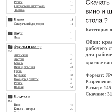
Скачать 
Разное
19
Сексуальные снегурочки
73
вино и ш
Эротика
15
стола ?
Парни
11
Сексуальный дед мороз
11
Категория 
Люди
1
Лица
1
Обои:
кра
Фрукты и овощи
рабочего с
353
для рабоче
Апельсины
79
Арбузы
45
красное вин
Бананы
45
Вишня, черешня
44
Груши
18
Формат: J
Клубника
31
Помидоры, томаты
36
Разрешение
Разное
4
Размер: 145
Яблоки
51
Скачано: 31
Продукты
366
Вино
46
Коньяк и сигары
20