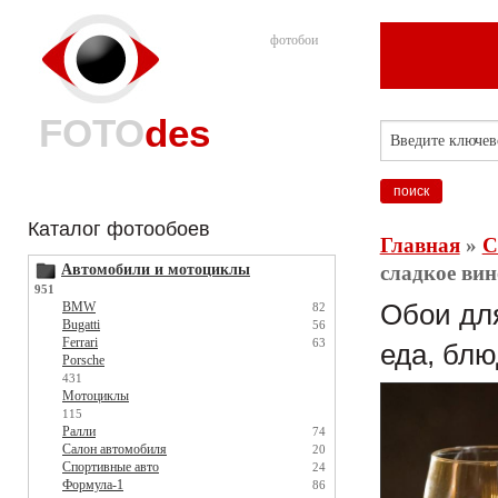
фотобои
FOTO
des
Каталог фотообоев
Главная
»
С
Автомобили и мотоциклы
сладкое вин
951
BMW
Обои для
82
Bugatti
56
Ferrari
63
еда, блю
Porsche
431
Мотоциклы
115
Ралли
74
Салон автомобиля
20
Спортивные авто
24
Формула-1
86