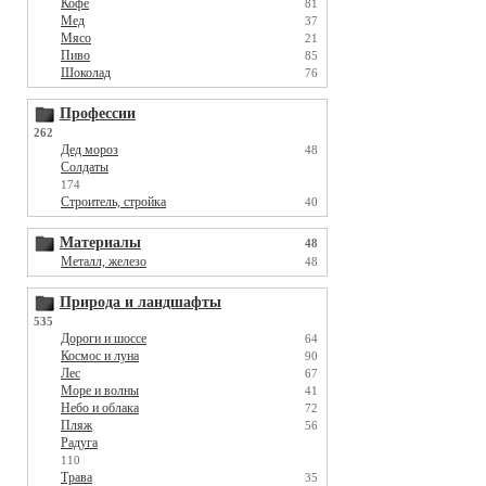
Кофе
81
Мед
37
Мясо
21
Пиво
85
Шоколад
76
Профессии
262
Дед мороз
48
Солдаты
174
Строитель, стройка
40
Материалы
48
Металл, железо
48
Природа и ландшафты
535
Дороги и шоссе
64
Космос и луна
90
Лес
67
Море и волны
41
Небо и облака
72
Пляж
56
Радуга
110
Трава
35