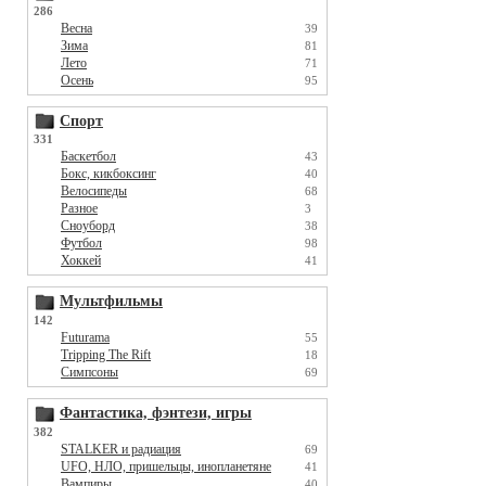
286
Весна
39
Зима
81
Лето
71
Осень
95
Спорт
331
Баскетбол
43
Бокс, кикбоксинг
40
Велосипеды
68
Разное
3
Сноуборд
38
Футбол
98
Хоккей
41
Мультфильмы
142
Futurama
55
Tripping The Rift
18
Симпсоны
69
Фантастика, фэнтези, игры
382
STALKER и радиация
69
UFO, НЛО, пришельцы, инопланетяне
41
Вампиры
40