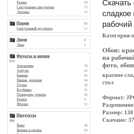
Скачать 
Разное
19
Сексуальные снегурочки
73
сладкое 
Эротика
15
рабочий 
Парни
11
Сексуальный дед мороз
11
Категория 
Люди
1
Лица
1
Обои:
кра
Фрукты и овощи
на рабочи
353
фото, обои
Апельсины
79
Арбузы
45
красное сла
Бананы
45
Вишня, черешня
44
стол
Груши
18
Клубника
31
Помидоры, томаты
36
Формат: J
Разное
4
Разрешение
Яблоки
51
Размер: 138
Продукты
Скачано: 37
366
Вино
46
Коньяк и сигары
20