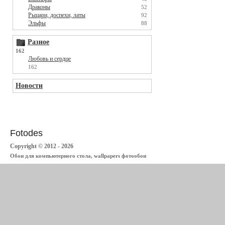
Драконы
52
Рыцари, доспехи, латы
92
Эльфы
88
Разное
162
Любовь и сердце
162
Новости
Fotodes
Copyright © 2012 - 2026
Обои для компьютерного стола, wallpapers фотообои