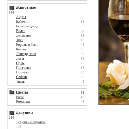
Животные
694
Акулы
25
Бабочки
66
Белый медведь
35
Волки
27
Дельфины
11
Змеи
18
Коровы и быки
46
Кошки
76
Лошади, кони
38
Львы
89
Орлы
26
Пингвины
66
Попугаи
73
Собаки
52
Тигры
46
Цветы
91
Розы
48
Ромашки
43
Девушки
210
Девушки с оружием
103