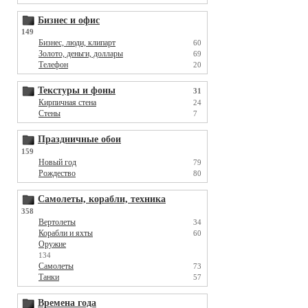
Бизнес и офис
149
Бизнес, люди, клипарт
60
Золото, деньги, доллары
69
Телефон
20
Текстуры и фоны
31
Кирпичная стена
24
Стены
7
Праздничные обои
159
Новый год
79
Рождество
80
Самолеты, корабли, техника
358
Вертолеты
34
Корабли и яхты
60
Оружие
134
Самолеты
73
Танки
57
Времена года