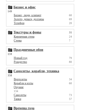
Бизнес и офис
149
Бизнес, люди, клипарт
60
Золото, деньги, доллары
69
Телефон
20
Текстуры и фоны
31
Кирпичная стена
24
Стены
7
Праздничные обои
159
Новый год
79
Рождество
80
Самолеты, корабли, техника
358
Вертолеты
34
Корабли и яхты
60
Оружие
134
Самолеты
73
Танки
57
Времена года