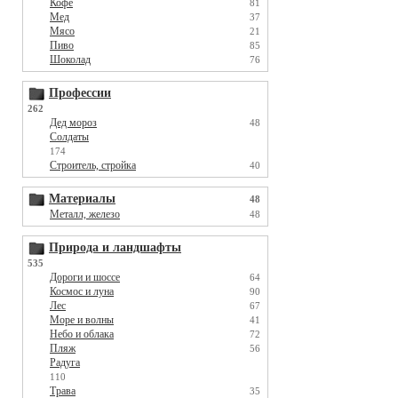
Кофе
81
Мед
37
Мясо
21
Пиво
85
Шоколад
76
Профессии
262
Дед мороз
48
Солдаты
174
Строитель, стройка
40
Материалы
48
Металл, железо
48
Природа и ландшафты
535
Дороги и шоссе
64
Космос и луна
90
Лес
67
Море и волны
41
Небо и облака
72
Пляж
56
Радуга
110
Трава
35