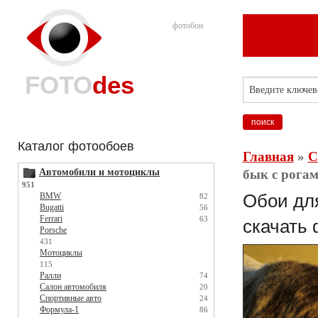
фотобои
FOTO
des
Каталог фотообоев
Главная
»
С
Автомобили и мотоциклы
бык с рогам
951
BMW
Обои для
82
Bugatti
56
Ferrari
63
скачать 
Porsche
431
Мотоциклы
115
Ралли
74
Салон автомобиля
20
Спортивные авто
24
Формула-1
86