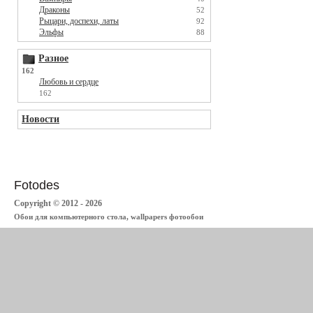
Драконы
52
Рыцари, доспехи, латы
92
Эльфы
88
Разное
162
Любовь и сердце
162
Новости
Fotodes
Copyright © 2012 - 2026
Обои для компьютерного стола, wallpapers фотообои