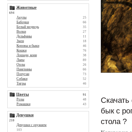
Животные
694
Акулы
25
Бабочки
66
Белый медведь
35
Волки
27
Дельфины
11
Змеи
18
Коровы и быки
46
Кошки
76
Лошади, кони
38
Львы
89
Орлы
26
Пингвины
66
Попугаи
73
Собаки
52
Тигры
46
Цветы
91
Скачать 
Розы
48
Ромашки
43
бык с ро
Девушки
стола ?
210
Девушки с оружием
103