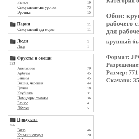
Категория 
Разное
19
Сексуальные снегурочки
73
Эротика
15
Обои:
кру
рабочего с
Парни
11
Сексуальный дед мороз
11
для рабоче
крупный бык
Люди
1
Лица
1
Формат: J
Фрукты и овощи
353
Разрешение
Апельсины
79
Размер: 771
Арбузы
45
Бананы
45
Скачано: 35
Вишня, черешня
44
Груши
18
Клубника
31
Помидоры, томаты
36
Разное
4
Яблоки
51
Продукты
366
Вино
46
Коньяк и сигары
20