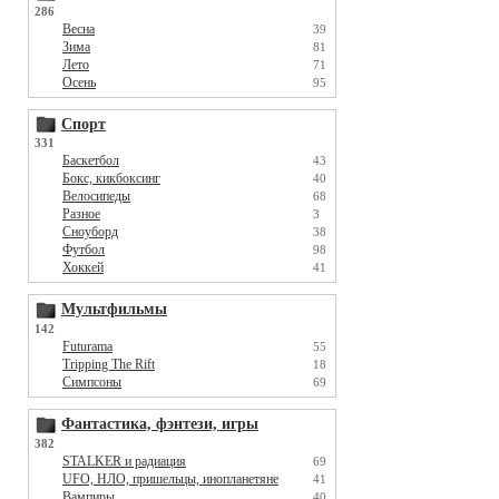
286
Весна
39
Зима
81
Лето
71
Осень
95
Спорт
331
Баскетбол
43
Бокс, кикбоксинг
40
Велосипеды
68
Разное
3
Сноуборд
38
Футбол
98
Хоккей
41
Мультфильмы
142
Futurama
55
Tripping The Rift
18
Симпсоны
69
Фантастика, фэнтези, игры
382
STALKER и радиация
69
UFO, НЛО, пришельцы, инопланетяне
41
Вампиры
40