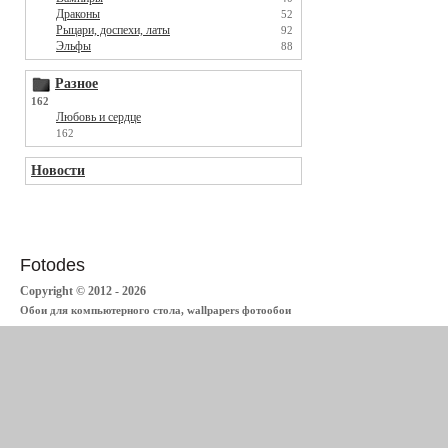
Драконы
52
Рыцари, доспехи, латы
92
Эльфы
88
Разное
162
Любовь и сердце
162
Новости
Fotodes
Copyright © 2012 - 2026
Обои для компьютерного стола, wallpapers фотообои