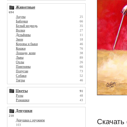
Животные
694
Акулы
25
Бабочки
66
Белый медведь
35
Волки
27
Дельфины
11
Змеи
18
Коровы и быки
46
Кошки
76
Лошади, кони
38
Львы
89
Орлы
26
Пингвины
66
Попугаи
73
Собаки
52
Тигры
46
Цветы
91
Розы
48
Ромашки
43
Девушки
210
Скачать 
Девушки с оружием
103