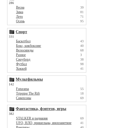
286
Весна
39
Зима
81
Лето
71
Осень
95
Спорт
331
Баскетбол
43
Бокс, кикбоксинг
40
Велосипеды
68
Разное
3
Сноуборд
38
Футбол
98
Хоккей
41
Мультфильмы
142
Futurama
55
Tripping The Rift
18
Симпсоны
69
Фантастика, фэнтези, игры
382
STALKER и радиация
69
UFO, НЛО, пришельцы, инопланетяне
41
Вампиры
40