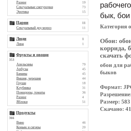
Разное
19
рабочего
Сексуальные снегурочки
73
Эротика
15
бык, бои
Парни
11
Категория 
Сексуальный дед мороз
11
Люди
1
Обои:
обои
Лица
1
коррида, 
скачать ф
Фрукты и овощи
353
обои для ра
Апельсины
79
Арбузы
45
быков
Бананы
45
Вишня, черешня
44
Груши
18
Формат: J
Клубника
31
Помидоры, томаты
36
Разрешение
Разное
4
Размер: 583
Яблоки
51
Скачано: 41
Продукты
366
Вино
46
Коньяк и сигары
20