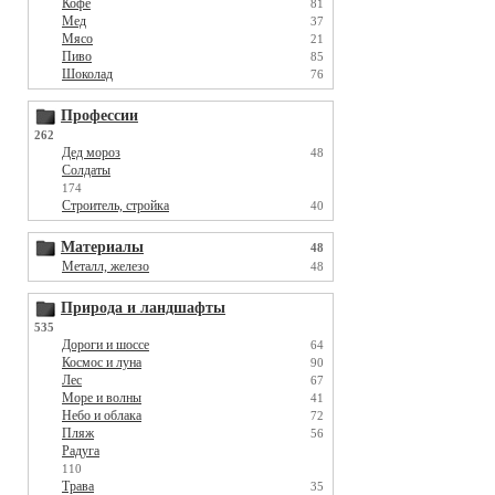
Кофе
81
Мед
37
Мясо
21
Пиво
85
Шоколад
76
Профессии
262
Дед мороз
48
Солдаты
174
Строитель, стройка
40
Материалы
48
Металл, железо
48
Природа и ландшафты
535
Дороги и шоссе
64
Космос и луна
90
Лес
67
Море и волны
41
Небо и облака
72
Пляж
56
Радуга
110
Трава
35