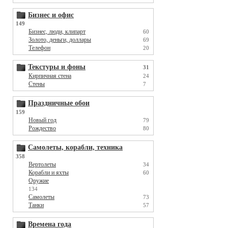
Бизнес и офис
149
Бизнес, люди, клипарт
60
Золото, деньги, доллары
69
Телефон
20
Текстуры и фоны
31
Кирпичная стена
24
Стены
7
Праздничные обои
159
Новый год
79
Рождество
80
Самолеты, корабли, техника
358
Вертолеты
34
Корабли и яхты
60
Оружие
134
Самолеты
73
Танки
57
Времена года