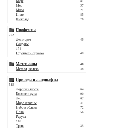
Кофе
81
Мед
37
Мясо
21
Пиво
85
Шоколад
76
Профессии
262
Дед мороз
48
Солдаты
174
Строитель, стройка
40
Материалы
48
Металл, железо
48
Природа и ландшафты
535
Дороги и шоссе
64
Космос и луна
90
Лес
67
Море и волны
41
Небо и облака
72
Пляж
56
Радуга
110
Трава
35