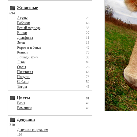
Животные
694
Акулы
25
Бабочки
66
Белый медведь
35
Волки
27
Дельфины
11
Змеи
18
Коровы и быки
46
Кошки
76
Лошади, кони
38
Львы
89
Орлы
26
Пингвины
66
Попугаи
73
Собаки
52
Тигры
46
Цветы
91
Розы
48
Ромашки
43
Девушки
210
Девушки с оружием
103