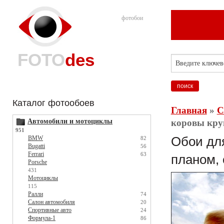
фотобои
FOTO
des
Каталог фотообоев
Главная
»
С
Автомобили и мотоциклы
коровы круп
951
BMW
Обои для
82
Bugatti
56
Ferrari
63
планом, 
Porsche
431
Мотоциклы
115
Ралли
74
Салон автомобиля
20
Спортивные авто
24
Формула-1
86