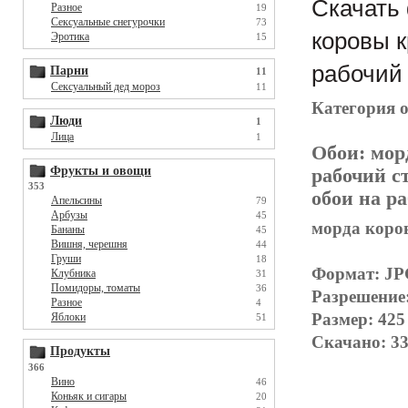
Скачать 
Разное
19
Сексуальные снегурочки
73
коровы к
Эротика
15
рабочий 
Парни
11
Сексуальный дед мороз
11
Категория 
Люди
1
Лица
1
Обои:
мор
Фрукты и овощи
рабочий с
353
обои на р
Апельсины
79
Арбузы
45
морда коров
Бананы
45
Вишня, черешня
44
Груши
18
Формат: J
Клубника
31
Помидоры, томаты
36
Разрешение
Разное
4
Размер: 425
Яблоки
51
Скачано: 33
Продукты
366
Вино
46
Коньяк и сигары
20