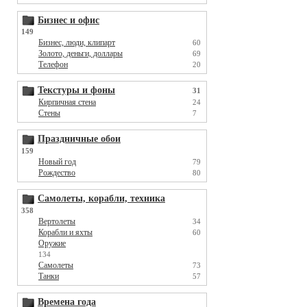
Бизнес и офис
149
Бизнес, люди, клипарт
60
Золото, деньги, доллары
69
Телефон
20
Текстуры и фоны
31
Кирпичная стена
24
Стены
7
Праздничные обои
159
Новый год
79
Рождество
80
Самолеты, корабли, техника
358
Вертолеты
34
Корабли и яхты
60
Оружие
134
Самолеты
73
Танки
57
Времена года