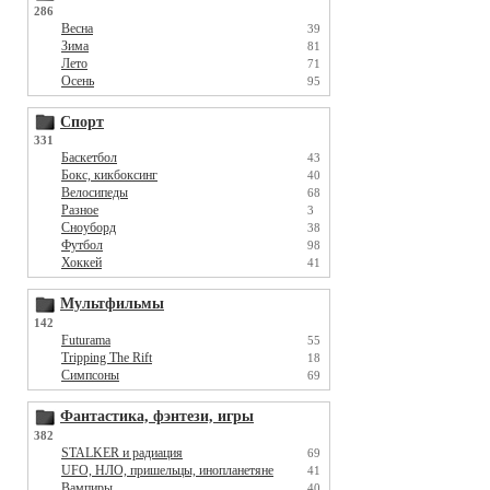
286
Весна
39
Зима
81
Лето
71
Осень
95
Спорт
331
Баскетбол
43
Бокс, кикбоксинг
40
Велосипеды
68
Разное
3
Сноуборд
38
Футбол
98
Хоккей
41
Мультфильмы
142
Futurama
55
Tripping The Rift
18
Симпсоны
69
Фантастика, фэнтези, игры
382
STALKER и радиация
69
UFO, НЛО, пришельцы, инопланетяне
41
Вампиры
40