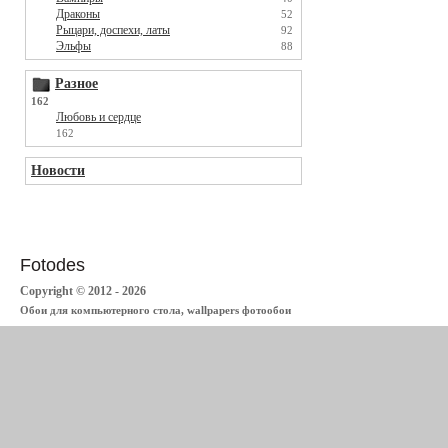
Драконы
52
Рыцари, доспехи, латы
92
Эльфы
88
Разное
162
Любовь и сердце
162
Новости
Fotodes
Copyright © 2012 - 2026
Обои для компьютерного стола, wallpapers фотообои