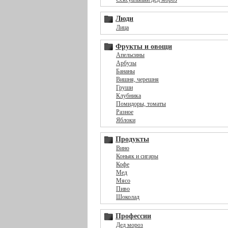
Люди
Лица
Фрукты и овощи
Апельсины
Арбузы
Бананы
Вишня, черешня
Груши
Клубника
Помидоры, томаты
Разное
Яблоки
Продукты
Вино
Коньяк и сигары
Кофе
Мед
Мясо
Пиво
Шоколад
Профессии
Дед мороз