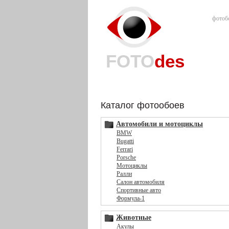
фотоб
FOTO
des
Каталог фотообоев
Автомобили и мотоциклы
BMW
Bugatti
Ferrari
Porsche
Мотоциклы
Ралли
Салон автомобиля
Спортивные авто
Формула-1
Животные
Акулы