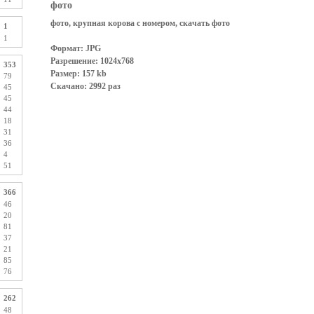
фото
фото, крупная корова с номером, скачать фото
1
1
Формат: JPG
Разрешение: 1024x768
353
Размер: 157 kb
79
Скачано: 2992 раз
45
45
44
18
31
36
4
51
366
46
20
81
37
21
85
76
262
48