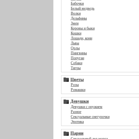
Бабочки
Белый медведь
Волки
Дельфины
Змеи
Коровы и быки
Кошки
Лошади, кони
Львы
Орлы
Пингвины
Попугаи
Собаки
Тигры
Цветы
Розы
Ромашки
Девушки
Девушки с оружием
Разное
Сексуальные снегурочки
Эротика
Парни
Сексуальный дед мороз