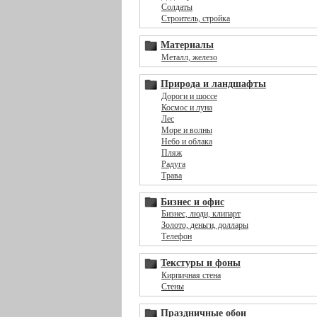
Солдаты
Строитель, стройка
Материалы
Металл, железо
Природа и ландшафты
Дороги и шоссе
Космос и луна
Лес
Море и волны
Небо и облака
Пляж
Радуга
Трава
Бизнес и офис
Бизнес, люди, клипарт
Золото, деньги, доллары
Телефон
Текстуры и фоны
Кирпичная стена
Стены
Праздничные обои