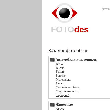
фотоб
FOTO
des
Каталог фотообоев
Автомобили и мотоциклы
BMW
Bugatti
Ferrari
Porsche
Мотоциклы
Ралли
Салон автомобиля
Спортивные авто
Формула-1
Животные
Акулы