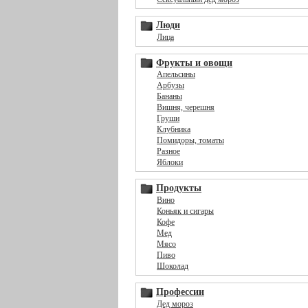
Люди
Лица
Фрукты и овощи
Апельсины
Арбузы
Бананы
Вишня, черешня
Груши
Клубника
Помидоры, томаты
Разное
Яблоки
Продукты
Вино
Коньяк и сигары
Кофе
Мед
Мясо
Пиво
Шоколад
Профессии
Дед мороз