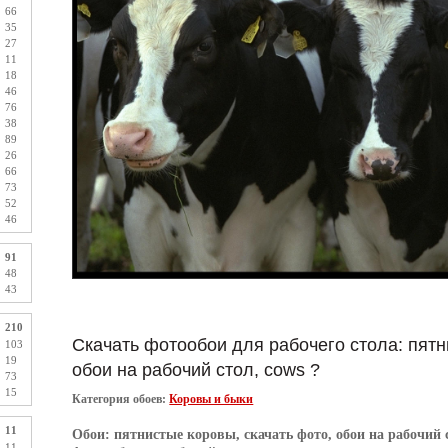
66
35
27
11
18
46
76
38
89
26
66
73
52
46
91
48
43
210
Скачать фотообои для рабочего стола: пятн
103
19
обои на рабочий стол, cows ?
73
15
Категория обоев:
Коровы и быки
11
Обои:
пятнистые коровы, скачать фото, обои на рабочий 
11