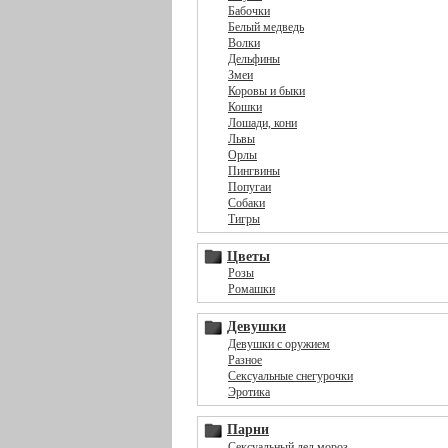
Бабочки
Белый медведь
Волки
Дельфины
Змеи
Коровы и быки
Кошки
Лошади, кони
Львы
Орлы
Пингвины
Попугаи
Собаки
Тигры
Цветы
Розы
Ромашки
Девушки
Девушки с оружием
Разное
Сексуальные снегурочки
Эротика
Парни
Сексуальный дед мороз