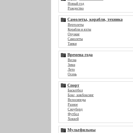
Новый год
Рождество
Самолеты, корабли, техника
Вертолеты
Корабли и яхты
Оружие
Самолеты
Танки
Времена года
Весна
Зима
Лето
Осень
Спорт
Баскетбол
Бокс, кикбоксинг
Велосипеды
Разное
Сноуборд
Футбол
Хоккей
Мультфильмы