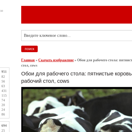
ои
Главная
»
Скачать изображение
»
Обои для рабочего стола: пятнис
стол, cows
951
Обои для рабочего стола: пятнистые коровы
82
рабочий стол, cows
56
63
431
115
74
20
24
86
694
25