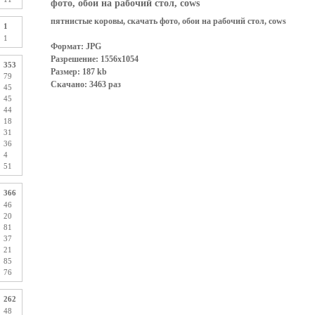
фото, обои на рабочий стол, cows
пятнистые коровы, скачать фото, обои на рабочий стол, cows
1
1
Формат: JPG
Разрешение: 1556x1054
353
Размер: 187 kb
79
Скачано: 3463 раз
45
45
44
18
31
36
4
51
366
46
20
81
37
21
85
76
262
48