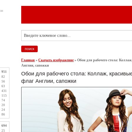
ои
Главная
»
Скачать изображение
»
Обои для рабочего стола: Коллаж
Англии, сапожки
951
Обои для рабочего стола: Коллаж, красивые
82
флаг Англии, сапожки
56
63
431
115
74
20
24
86
694
25