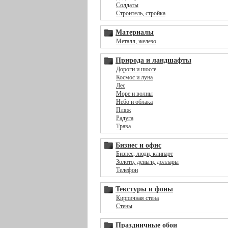
Солдаты
Строитель, стройка
Материалы
Металл, железо
Природа и ландшафты
Дороги и шоссе
Космос и луна
Лес
Море и волны
Небо и облака
Пляж
Радуга
Трава
Бизнес и офис
Бизнес, люди, клипарт
Золото, деньги, доллары
Телефон
Текстуры и фоны
Кирпичная стена
Стены
Праздничные обои