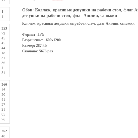
Обои:
Коллаж, красивые девушки на рабочи стол, флаг А
1
девушки на рабочи стол, флаг Англии, сапожки
1
Коллаж, красивые девушки на рабочи стол, флаг Англии, сапожки
353
79
Формат: JPG
45
Разрешение: 1600x1200
45
Размер: 287 kb
44
Скачано: 5673 раз
18
31
36
4
51
366
46
20
81
37
21
85
76
262
48