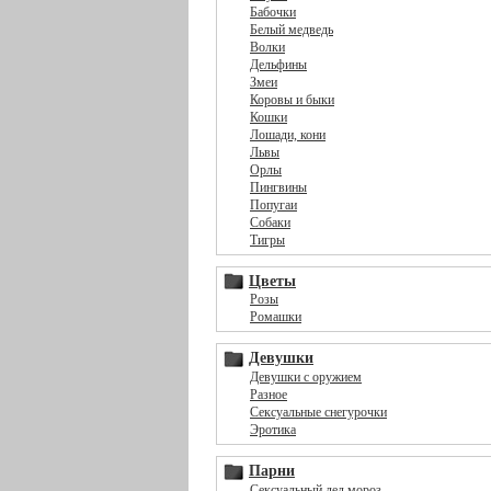
Бабочки
Белый медведь
Волки
Дельфины
Змеи
Коровы и быки
Кошки
Лошади, кони
Львы
Орлы
Пингвины
Попугаи
Собаки
Тигры
Цветы
Розы
Ромашки
Девушки
Девушки с оружием
Разное
Сексуальные снегурочки
Эротика
Парни
Сексуальный дед мороз