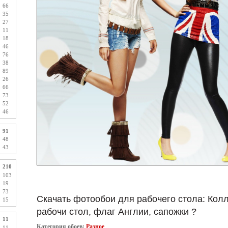
66
35
27
11
18
46
76
38
89
26
66
73
52
46
91
48
43
210
103
19
73
Скачать фотообои для рабочего стола: Кол
15
рабочи стол, флаг Англии, сапожки ?
11
Категория обоев:
Разное
11