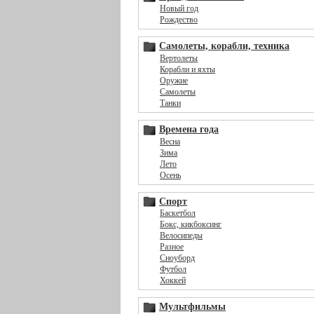
Новый год
Рождество
Самолеты, корабли, техника
Вертолеты
Корабли и яхты
Оружие
Самолеты
Танки
Времена года
Весна
Зима
Лето
Осень
Спорт
Баскетбол
Бокс, кикбоксинг
Велосипеды
Разное
Сноуборд
Футбол
Хоккей
Мультфильмы