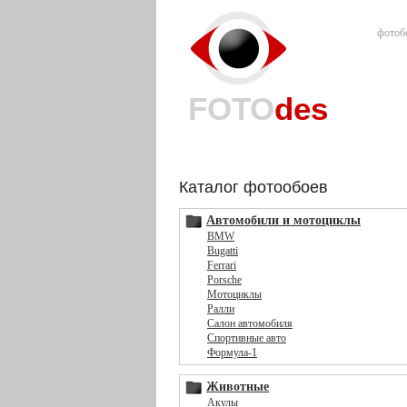
фотоб
FOTO
des
Каталог фотообоев
Автомобили и мотоциклы
BMW
Bugatti
Ferrari
Porsche
Мотоциклы
Ралли
Салон автомобиля
Спортивные авто
Формула-1
Животные
Акулы