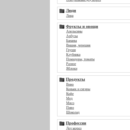
Люди
Лица
Фрукты и овощи
Апельсины
Арбузы
Бананы
Вишня, черешня
Груши
Клубника
Помидоры, томаты
Разное
Яблоки
Продукты
Вино
Коньяк и сигары
Кофе
Мед
Мясо
Пиво
Шоколад
Профессии
Дед мороз