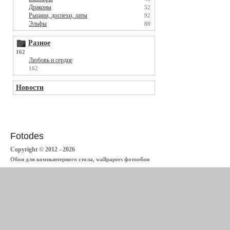
Драконы
52
Рыцари, доспехи, латы
92
Эльфы
88
Разное
162
Любовь и сердце
162
Новости
Fotodes
Copyright © 2012 - 2026
Обои для компьютерного стола, wallpapers фотообои