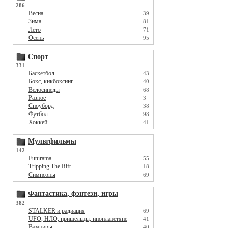
286
Весна
39
Зима
81
Лето
71
Осень
95
Спорт
331
Баскетбол
43
Бокс, кикбоксинг
40
Велосипеды
68
Разное
3
Сноуборд
38
Футбол
98
Хоккей
41
Мультфильмы
142
Futurama
55
Tripping The Rift
18
Симпсоны
69
Фантастика, фэнтези, игры
382
STALKER и радиация
69
UFO, НЛО, пришельцы, инопланетяне
41
Вампиры
40