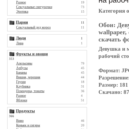
на рабоч
Разное
19
Сексуальные снегурочки
73
Категория 
Эротика
15
Парни
11
Обои:
Дев
Сексуальный дед мороз
11
wallpaper,
Люди
скачать фо
1
Лица
1
Девушка и м
Фрукты и овощи
рабочий ст
353
Апельсины
79
Арбузы
45
Формат: J
Бананы
45
Разрешение
Вишня, черешня
44
Груши
18
Размер: 181
Клубника
31
Помидоры, томаты
Скачано: 87
36
Разное
4
Яблоки
51
Продукты
366
Вино
46
Коньяк и сигары
20