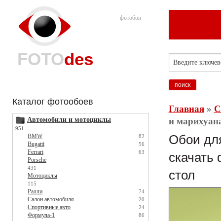
фотобои
FOTO
des
Каталог фотообоев
Главная
»
С
Автомобили и мотоциклы
и марихуана
951
BMW
Обои для
82
Bugatti
56
Ferrari
63
скачать 
Porsche
431
стол
Мотоциклы
115
Ралли
74
Салон автомобиля
20
Спортивные авто
24
Формула-1
86