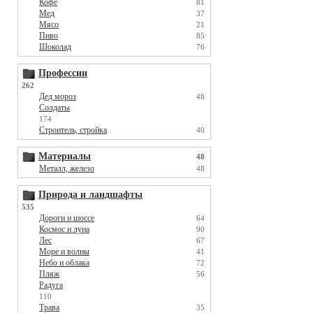
Кофе
81
Мед
37
Мясо
21
Пиво
85
Шоколад
76
Профессии
262
Дед мороз
48
Солдаты
174
Строитель, стройка
40
Материалы
48
Металл, железо
48
Природа и ландшафты
535
Дороги и шоссе
64
Космос и луна
90
Лес
67
Море и волны
41
Небо и облака
72
Пляж
56
Радуга
110
Трава
35