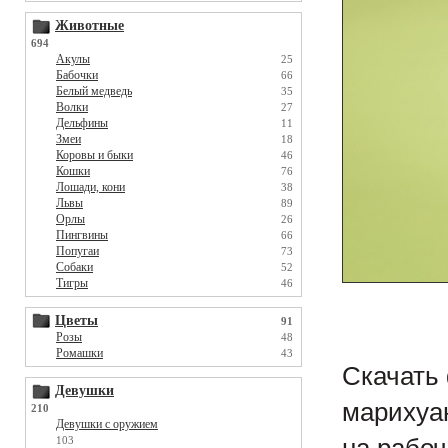
Животные
694
Акулы
25
Бабочки
66
Белый медведь
35
Волки
27
Дельфины
11
Змеи
18
Коровы и быки
46
Кошки
76
Лошади, кони
38
Львы
89
Орлы
26
Пингвины
66
Попугаи
73
Собаки
52
Тигры
46
Цветы
91
Розы
48
Ромашки
43
Скачать 
Девушки
марихуан
210
Девушки с оружием
103