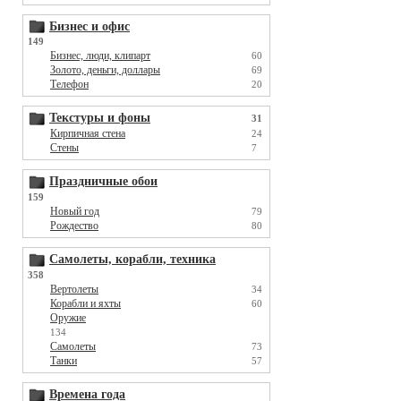
Бизнес и офис
149
Бизнес, люди, клипарт
60
Золото, деньги, доллары
69
Телефон
20
Текстуры и фоны
31
Кирпичная стена
24
Стены
7
Праздничные обои
159
Новый год
79
Рождество
80
Самолеты, корабли, техника
358
Вертолеты
34
Корабли и яхты
60
Оружие
134
Самолеты
73
Танки
57
Времена года