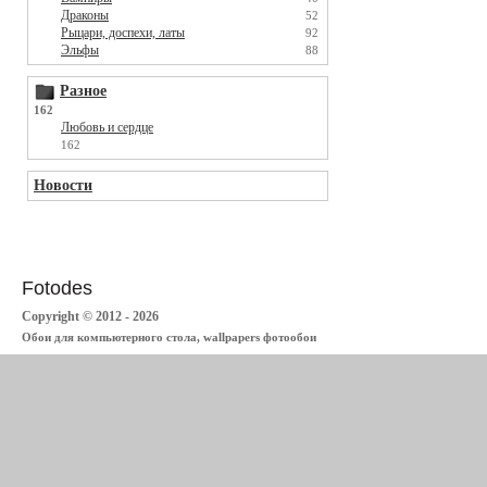
Драконы
52
Рыцари, доспехи, латы
92
Эльфы
88
Разное
162
Любовь и сердце
162
Новости
Fotodes
Copyright © 2012 - 2026
Обои для компьютерного стола, wallpapers фотообои