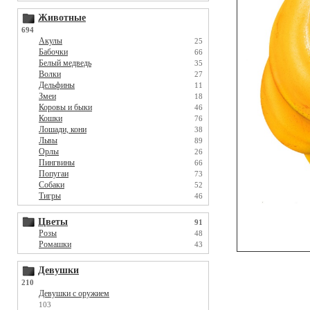
Животные
694
Акулы
25
Бабочки
66
Белый медведь
35
Волки
27
Дельфины
11
Змеи
18
Коровы и быки
46
Кошки
76
Лошади, кони
38
Львы
89
Орлы
26
Пингвины
66
Попугаи
73
Собаки
52
Тигры
46
Цветы
91
Розы
48
Ромашки
43
Девушки
210
Девушки с оружием
103