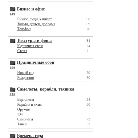
Бизнес и офис
149
Бизнес, люди, клипарт
60
Золото, деньги, доллары
69
Телефон
20
Текстуры и фоны
31
Кирпичная стена
24
Стены
7
Праздничные обои
159
Новый год
79
Рождество
80
Самолеты, корабли, техника
358
Вертолеты
34
Корабли и яхты
60
Оружие
134
Самолеты
73
Танки
57
Времена года