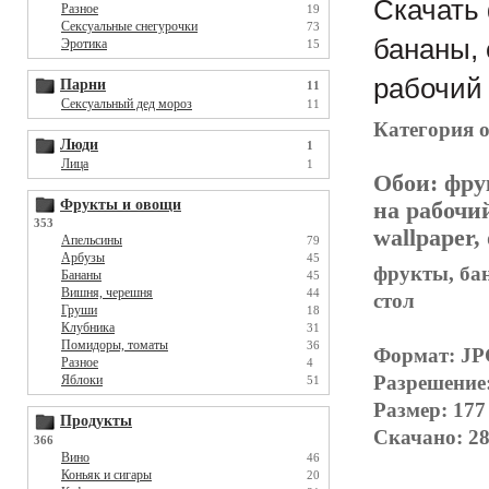
Скачать 
Разное
19
Сексуальные снегурочки
73
бананы, 
Эротика
15
рабочий 
Парни
11
Сексуальный дед мороз
11
Категория 
Люди
1
Лица
1
Обои:
фру
Фрукты и овощи
на рабочи
353
wallpaper,
Апельсины
79
Арбузы
45
фрукты, бан
Бананы
45
Вишня, черешня
44
стол
Груши
18
Клубника
31
Помидоры, томаты
36
Формат: J
Разное
4
Разрешение
Яблоки
51
Размер: 177
Продукты
Скачано: 28
366
Вино
46
Коньяк и сигары
20