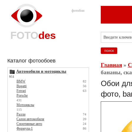
фотобои
FOTO
des
Каталог фотообоев
Главная
»
С
Автомобили и мотоциклы
бананы, ска
951
BMW
Обои для
82
Bugatti
56
Ferrari
63
фото, ba
Porsche
431
Мотоциклы
115
Ралли
74
Салон автомобиля
20
Спортивные авто
24
Формула-1
86