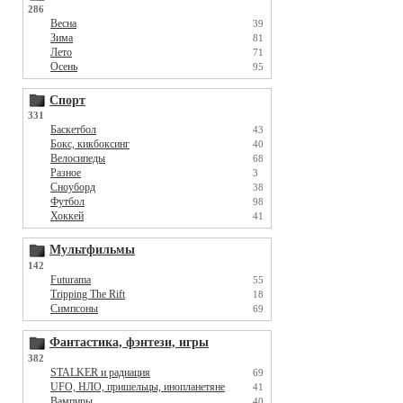
286
Весна
39
Зима
81
Лето
71
Осень
95
Спорт
331
Баскетбол
43
Бокс, кикбоксинг
40
Велосипеды
68
Разное
3
Сноуборд
38
Футбол
98
Хоккей
41
Мультфильмы
142
Futurama
55
Tripping The Rift
18
Симпсоны
69
Фантастика, фэнтези, игры
382
STALKER и радиация
69
UFO, НЛО, пришельцы, инопланетяне
41
Вампиры
40