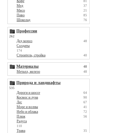
Кофе
81
Мед
37
Мясо
21
Пиво
85
Шоколад
76
Профессии
262
Дед мороз
48
Солдаты
174
Строитель, стройка
40
Материалы
48
Металл, железо
48
Природа и ландшафты
535
Дороги и шоссе
64
Космос и луна
90
Лес
67
Море и волны
41
Небо и облака
72
Пляж
56
Радуга
110
Трава
35