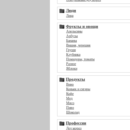
Люди
Лица
Фрукты и овощи
Апельсины
Арбузы
Бананы
Вишня, черешня
Груши
Клубника
Помидоры, томаты
Разное
Яблоки
Продукты
Вино
Коньяк и сигары
Кофе
Мед
Мясо
Пиво
Шоколад
Профессии
Дед мороз