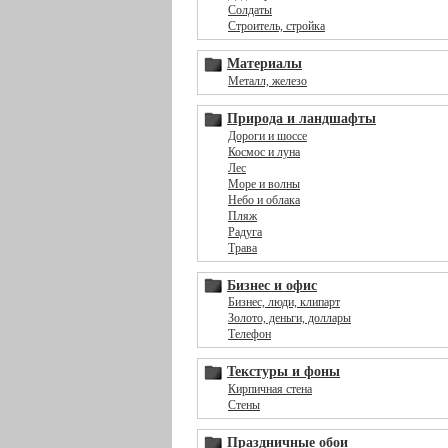
Солдаты
Строитель, стройка
Материалы
Металл, железо
Природа и ландшафты
Дороги и шоссе
Космос и луна
Лес
Море и волны
Небо и облака
Пляж
Радуга
Трава
Бизнес и офис
Бизнес, люди, клипарт
Золото, деньги, доллары
Телефон
Текстуры и фоны
Кирпичная стена
Стены
Праздничные обои