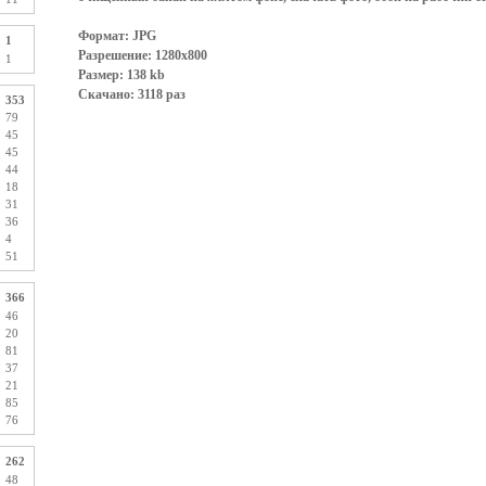
Формат: JPG
1
Разрешение: 1280x800
1
Размер: 138 kb
Скачано: 3118 раз
353
79
45
45
44
18
31
36
4
51
366
46
20
81
37
21
85
76
262
48