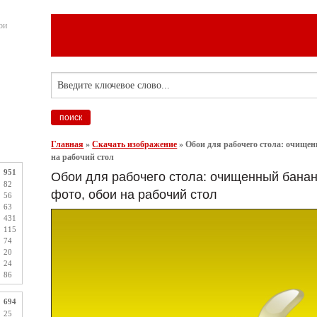
ои
Главная
»
Скачать изображение
»
Обои для рабочего стола: очищен
на рабочий стол
951
Обои для рабочего стола: очищенный банан
82
фото, обои на рабочий стол
56
63
431
115
74
20
24
86
694
25