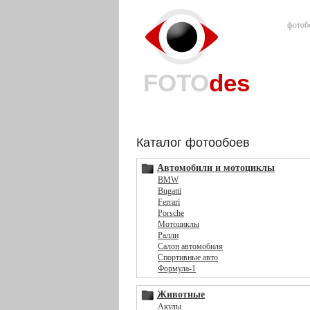
фотоб
FOTO
des
Каталог фотообоев
Автомобили и мотоциклы
BMW
Bugatti
Ferrari
Porsche
Мотоциклы
Ралли
Салон автомобиля
Спортивные авто
Формула-1
Животные
Акулы