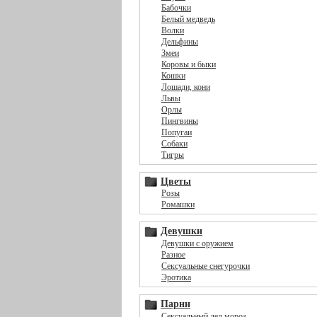
Бабочки
Белый медведь
Волки
Дельфины
Змеи
Коровы и быки
Кошки
Лошади, кони
Львы
Орлы
Пингвины
Попугаи
Собаки
Тигры
Цветы
Розы
Ромашки
Девушки
Девушки с оружием
Разное
Сексуальные снегурочки
Эротика
Парни
Сексуальный дед мороз