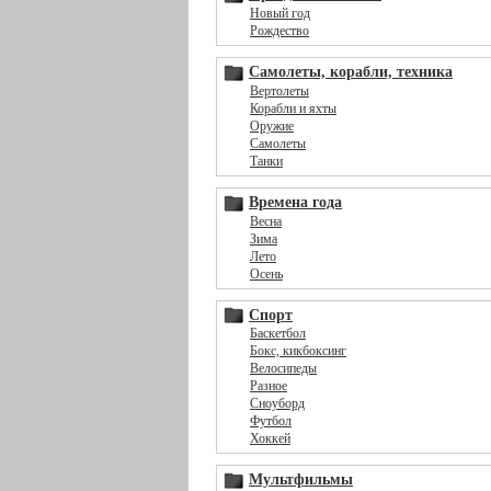
Новый год
Рождество
Самолеты, корабли, техника
Вертолеты
Корабли и яхты
Оружие
Самолеты
Танки
Времена года
Весна
Зима
Лето
Осень
Спорт
Баскетбол
Бокс, кикбоксинг
Велосипеды
Разное
Сноуборд
Футбол
Хоккей
Мультфильмы