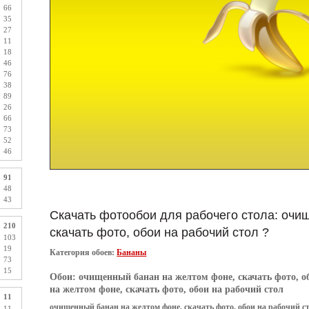
66
35
27
11
18
46
76
38
89
26
66
73
52
46
91
48
43
Скачать фотообои для рабочего стола: очи
210
скачать фото, обои на рабочий стол ?
103
19
Категория обоев:
Бананы
73
15
Обои:
очищенный банан на желтом фоне, скачать фото, о
на желтом фоне, скачать фото, обои на рабочий стол
11
очищенный банан на желтом фоне, скачать фото, обои на рабочий с
11