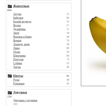
Животные
694
Акулы
25
Бабочки
66
Белый медведь
35
Волки
27
Дельфины
11
Змеи
18
Коровы и быки
46
Кошки
76
Лошади, кони
38
Львы
89
Орлы
26
Пингвины
66
Попугаи
73
Собаки
52
Тигры
46
Цветы
91
Розы
48
Ромашки
43
Девушки
210
Девушки с оружием
103