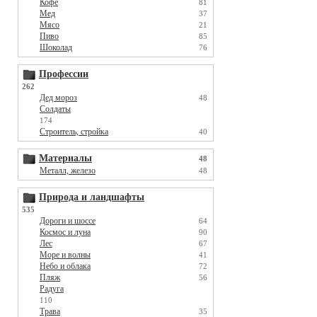
Кофе
81
Мед
37
Мясо
21
Пиво
85
Шоколад
76
Профессии
262
Дед мороз
48
Солдаты
174
Строитель, стройка
40
Материалы
48
Металл, железо
48
Природа и ландшафты
535
Дороги и шоссе
64
Космос и луна
90
Лес
67
Море и волны
41
Небо и облака
72
Пляж
56
Радуга
110
Трава
35