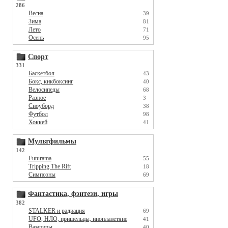
286
Весна
39
Зима
81
Лето
71
Осень
95
Спорт
331
Баскетбол
43
Бокс, кикбоксинг
40
Велосипеды
68
Разное
3
Сноуборд
38
Футбол
98
Хоккей
41
Мультфильмы
142
Futurama
55
Tripping The Rift
18
Симпсоны
69
Фантастика, фэнтези, игры
382
STALKER и радиация
69
UFO, НЛО, пришельцы, инопланетяне
41
Вампиры
40