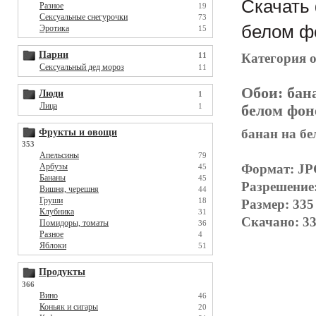
Скачать 
Разное
19
Сексуальные снегурочки
73
белом фо
Эротика
15
Парни
Категория 
11
Сексуальный дед мороз
11
Обои:
бан
Люди
1
Лица
1
белом фон
банан на бе
Фрукты и овощи
353
Апельсины
79
Формат: J
Арбузы
45
Бананы
45
Разрешение
Вишня, черешня
44
Груши
18
Размер: 335
Клубника
31
Скачано: 33
Помидоры, томаты
36
Разное
4
Яблоки
51
Продукты
366
Вино
46
Коньяк и сигары
20