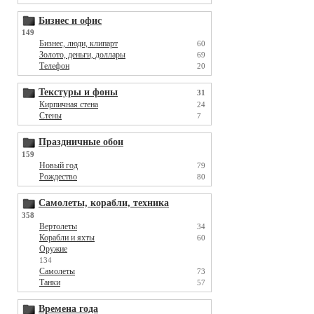
Бизнес и офис
149
Бизнес, люди, клипарт
60
Золото, деньги, доллары
69
Телефон
20
Текстуры и фоны
31
Кирпичная стена
24
Стены
7
Праздничные обои
159
Новый год
79
Рождество
80
Самолеты, корабли, техника
358
Вертолеты
34
Корабли и яхты
60
Оружие
134
Самолеты
73
Танки
57
Времена года