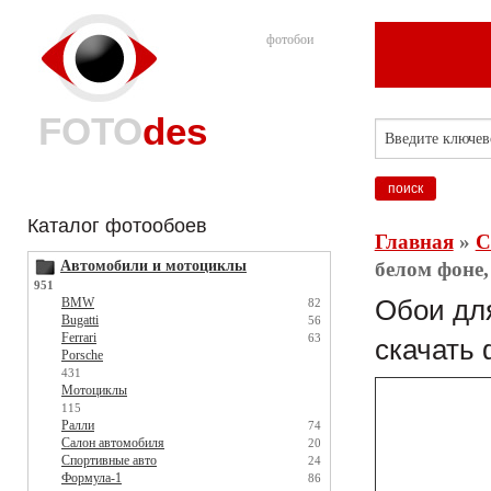
фотобои
FOTO
des
Каталог фотообоев
Главная
»
С
Автомобили и мотоциклы
белом фоне,
951
BMW
Обои для
82
Bugatti
56
Ferrari
63
скачать 
Porsche
431
Мотоциклы
115
Ралли
74
Салон автомобиля
20
Спортивные авто
24
Формула-1
86