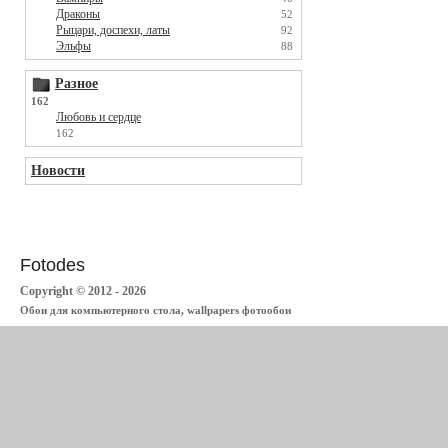
Драконы
52
Рыцари, доспехи, латы
92
Эльфы
88
Разное
162
Любовь и сердце
162
Новости
Fotodes
Copyright © 2012 - 2026
Обои для компьютерного стола, wallpapers фотообои