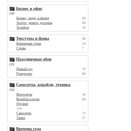
Бизнес и офис
149
Бизнес, люди, клипарт
60
Золото, деньги, доллары
69
Телефон
20
Текстуры и фоны
31
Кирпичная стена
24
Стены
7
Праздничные обои
159
Новый год
79
Рождество
80
Самолеты, корабли, техника
358
Вертолеты
34
Корабли и яхты
60
Оружие
134
Самолеты
73
Танки
57
Времена года