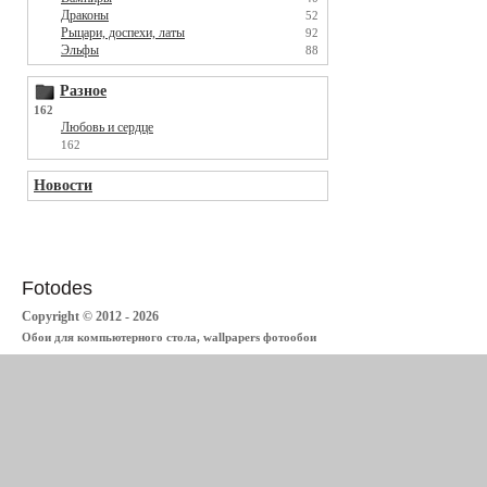
Драконы
52
Рыцари, доспехи, латы
92
Эльфы
88
Разное
162
Любовь и сердце
162
Новости
Fotodes
Copyright © 2012 - 2026
Обои для компьютерного стола, wallpapers фотообои