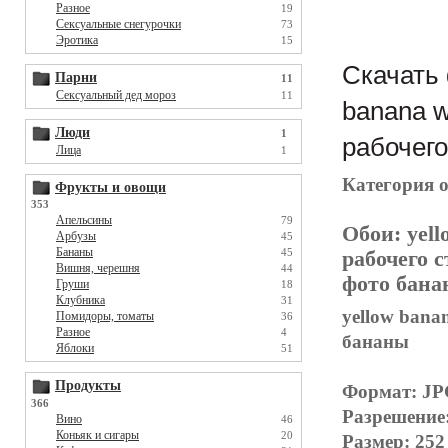
Разное
19
Сексуальные снегурочки
73
Эротика
15
Скачать 
Парни
11
Сексуальный дед мороз
11
banana w
Люди
1
рабочего
Лица
1
Категория 
Фрукты и овощи
353
Апельсины
79
Обои:
yell
Арбузы
45
Бананы
45
рабочего 
Вишня, черешня
44
фото банан
Груши
18
Клубника
31
yellow bana
Помидоры, томаты
36
Разное
4
бананы
Яблоки
51
Продукты
Формат: J
366
Разрешение
Вино
46
Коньяк и сигары
20
Размер: 252