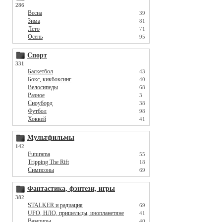
286
Весна
39
Зима
81
Лето
71
Осень
95
Спорт
331
Баскетбол
43
Бокс, кикбоксинг
40
Велосипеды
68
Разное
3
Сноуборд
38
Футбол
98
Хоккей
41
Мультфильмы
142
Futurama
55
Tripping The Rift
18
Симпсоны
69
Фантастика, фэнтези, игры
382
STALKER и радиация
69
UFO, НЛО, пришельцы, инопланетяне
41
Вампиры
40