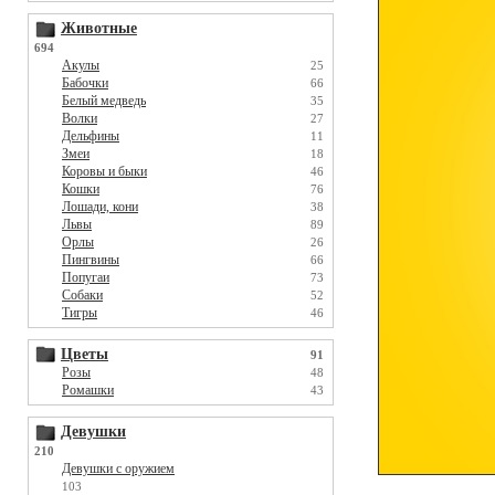
Животные
694
Акулы
25
Бабочки
66
Белый медведь
35
Волки
27
Дельфины
11
Змеи
18
Коровы и быки
46
Кошки
76
Лошади, кони
38
Львы
89
Орлы
26
Пингвины
66
Попугаи
73
Собаки
52
Тигры
46
Цветы
91
Розы
48
Ромашки
43
Девушки
210
Девушки с оружием
103