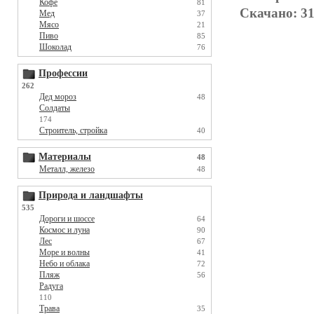
Кофе
81
Скачано: 31
Мед
37
Мясо
21
Пиво
85
Шоколад
76
Профессии
262
Дед мороз
48
Солдаты
174
Строитель, стройка
40
Материалы
48
Металл, железо
48
Природа и ландшафты
535
Дороги и шоссе
64
Космос и луна
90
Лес
67
Море и волны
41
Небо и облака
72
Пляж
56
Радуга
110
Трава
35