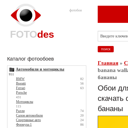
фотобои
FOTO
des
Каталог фотообоев
Главная
»
С
Автомобили и мотоциклы
banana wall
951
бананы
BMW
82
Bugatti
56
Обои для
Ferrari
63
Porsche
скачать 
431
Мотоциклы
115
бананы
Ралли
74
Салон автомобиля
20
Спортивные авто
24
Формула-1
86