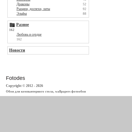
Драконы
52
Рыцари, доспехи, латы
92
Эльфы
88
Разное
162
Любовь и сердце
162
Новости
Fotodes
Copyright © 2012 - 2026
Обои для компьютерного стола, wallpapers фотообои