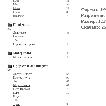
Кофе
81
Мед
37
Мясо
21
Формат: J
Пиво
85
Разрешение:
Шоколад
76
Размер: 121
Профессии
Скачано: 25
262
Дед мороз
48
Солдаты
174
Строитель, стройка
40
Материалы
48
Металл, железо
48
Природа и ландшафты
535
Дороги и шоссе
64
Космос и луна
90
Лес
67
Море и волны
41
Небо и облака
72
Пляж
56
Радуга
110
Трава
35