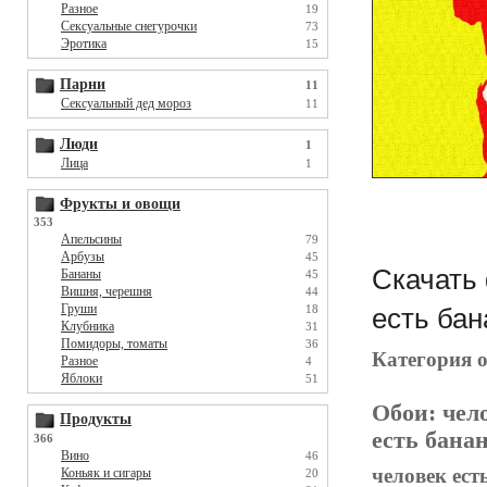
Разное
19
Сексуальные снегурочки
73
Эротика
15
Парни
11
Сексуальный дед мороз
11
Люди
1
Лица
1
Фрукты и овощи
353
Апельсины
79
Арбузы
45
Скачать 
Бананы
45
Вишня, черешня
44
Груши
18
есть бан
Клубника
31
Помидоры, томаты
36
Категория 
Разное
4
Яблоки
51
Обои:
чел
Продукты
есть банан
366
Вино
46
человек ест
Коньяк и сигары
20