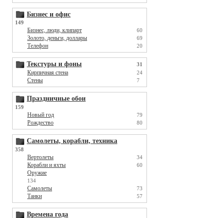
Бизнес и офис
149
Бизнес, люди, клипарт
60
Золото, деньги, доллары
69
Телефон
20
Текстуры и фоны
31
Кирпичная стена
24
Стены
7
Праздничные обои
159
Новый год
79
Рождество
80
Самолеты, корабли, техника
358
Вертолеты
34
Корабли и яхты
60
Оружие
134
Самолеты
73
Танки
57
Времена года