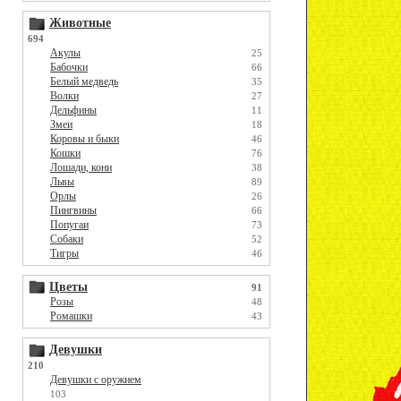
Животные
694
Акулы
25
Бабочки
66
Белый медведь
35
Волки
27
Дельфины
11
Змеи
18
Коровы и быки
46
Кошки
76
Лошади, кони
38
Львы
89
Орлы
26
Пингвины
66
Попугаи
73
Собаки
52
Тигры
46
Цветы
91
Розы
48
Ромашки
43
Девушки
210
Девушки с оружием
103