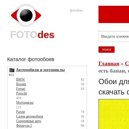
фотобои
FOTO
des
Каталог фотообоев
Главная
»
С
Автомобили и мотоциклы
есть банан,
951
BMW
Обои для
82
Bugatti
56
Ferrari
63
скачать 
Porsche
431
Мотоциклы
115
Ралли
74
Салон автомобиля
20
Спортивные авто
24
Формула-1
86