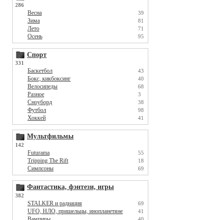
286
Весна
39
Зима
81
Лето
71
Осень
95
Спорт
331
Баскетбол
43
Бокс, кикбоксинг
40
Велосипеды
68
Разное
3
Сноуборд
38
Футбол
98
Хоккей
41
Мультфильмы
142
Futurama
55
Tripping The Rift
18
Симпсоны
69
Фантастика, фэнтези, игры
382
STALKER и радиация
69
UFO, НЛО, пришельцы, инопланетяне
41
Вампиры
40