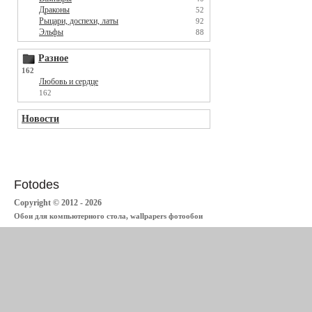
Драконы
52
Рыцари, доспехи, латы
92
Эльфы
88
Разное
162
Любовь и сердце
162
Новости
Fotodes
Copyright © 2012 - 2026
Обои для компьютерного стола, wallpapers фотообои