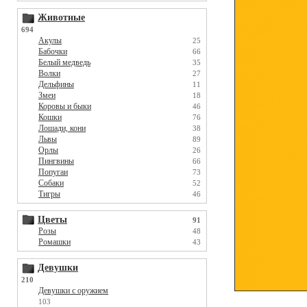
Животные
694
Акулы
25
Бабочки
66
Белый медведь
35
Волки
27
Дельфины
11
Змеи
18
Коровы и быки
46
Кошки
76
Лошади, кони
38
Львы
89
Орлы
26
Пингвины
66
Попугаи
73
Собаки
52
Тигры
46
Цветы
91
Розы
48
Ромашки
43
Девушки
210
Девушки с оружием
103