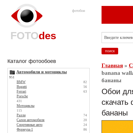
фотобои
FOTO
des
Каталог фотообоев
Главная
»
С
Автомобили и мотоциклы
banana wall
951
бананы
BMW
82
Bugatti
56
Обои для
Ferrari
63
Porsche
скачать 
431
Мотоциклы
115
бананы
Ралли
74
Салон автомобиля
20
Спортивные авто
24
Формула-1
86