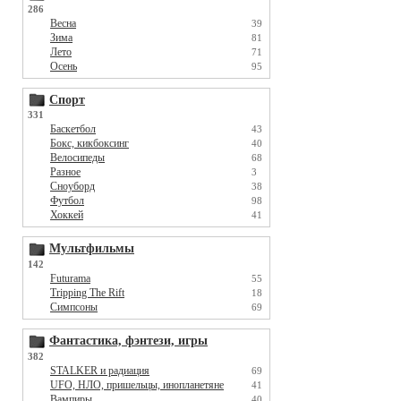
286
Весна
39
Зима
81
Лето
71
Осень
95
Спорт
331
Баскетбол
43
Бокс, кикбоксинг
40
Велосипеды
68
Разное
3
Сноуборд
38
Футбол
98
Хоккей
41
Мультфильмы
142
Futurama
55
Tripping The Rift
18
Симпсоны
69
Фантастика, фэнтези, игры
382
STALKER и радиация
69
UFO, НЛО, пришельцы, инопланетяне
41
Вампиры
40