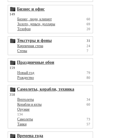
Бизнес и офис
149
Бизнес, люди, клипарт
60
Золото, деньги, доллары
69
Телефон
20
Текстуры и фоны
31
Кирпичная стена
24
Стены
7
Праздничные обои
159
Новый год
79
Рождество
80
Самолеты, корабли, техника
358
Вертолеты
34
Корабли и яхты
60
Оружие
134
Самолеты
73
Танки
57
Времена года