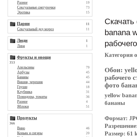
Разное
19
Сексуальные снегурочки
73
Эротика
15
Скачать 
Парни
11
Сексуальный дед мороз
11
banana w
Люди
1
рабочего
Лица
1
Категория 
Фрукты и овощи
353
Апельсины
79
Обои:
yell
Арбузы
45
рабочего 
Бананы
45
Вишня, черешня
44
фото банан
Груши
18
Клубника
31
yellow bana
Помидоры, томаты
36
Разное
бананы
4
Яблоки
51
Формат: J
Продукты
366
Разрешение:
Вино
46
Размер: 61 
Коньяк и сигары
20