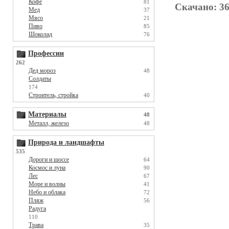
Кофе
81
Скачано: 36
Мед
37
Мясо
21
Пиво
85
Шоколад
76
Профессии
262
Дед мороз
48
Солдаты
174
Строитель, стройка
40
Материалы
48
Металл, железо
48
Природа и ландшафты
535
Дороги и шоссе
64
Космос и луна
90
Лес
67
Море и волны
41
Небо и облака
72
Пляж
56
Радуга
110
Трава
35