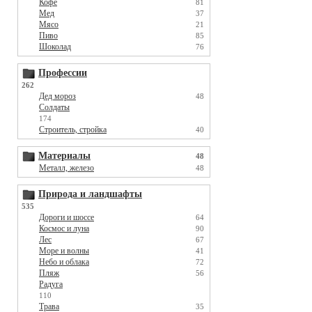
Кофе
81
Мед
37
Мясо
21
Пиво
85
Шоколад
76
Профессии
262
Дед мороз
48
Солдаты
174
Строитель, стройка
40
Материалы
48
Металл, железо
48
Природа и ландшафты
535
Дороги и шоссе
64
Космос и луна
90
Лес
67
Море и волны
41
Небо и облака
72
Пляж
56
Радуга
110
Трава
35