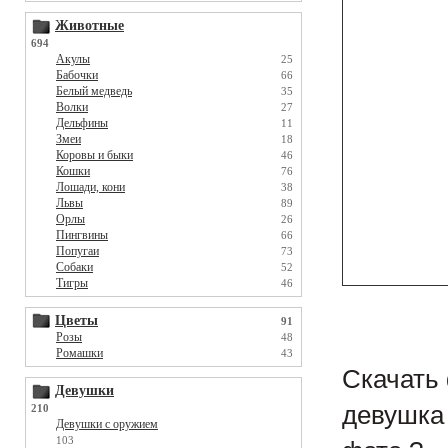
Животные
694
Акулы
25
Бабочки
66
Белый медведь
35
Волки
27
Дельфины
11
Змеи
18
Коровы и быки
46
Кошки
76
Лошади, кони
38
Львы
89
Орлы
26
Пингвины
66
Попугаи
73
Собаки
52
Тигры
46
Цветы
91
Розы
48
Ромашки
43
Скачать 
Девушки
девушка 
210
Девушки с оружием
103