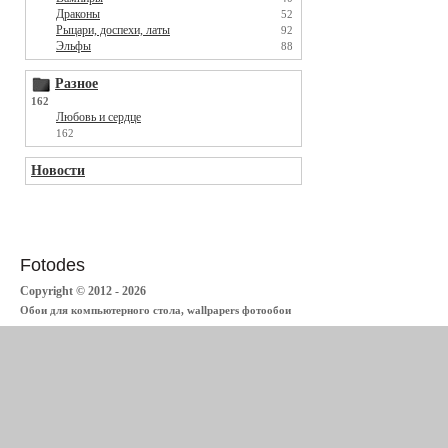
Драконы
52
Рыцари, доспехи, латы
92
Эльфы
88
Разное
162
Любовь и сердце
162
Новости
Fotodes
Copyright © 2012 - 2026
Обои для компьютерного стола, wallpapers фотообои