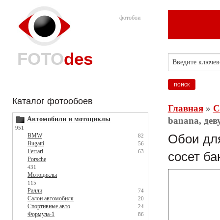
фотобои
FOTO
des
Каталог фотообоев
Главная
»
С
Автомобили и мотоциклы
banana, дев
951
BMW
Обои для
82
Bugatti
56
Ferrari
63
сосет ба
Porsche
431
Мотоциклы
115
Ралли
74
Салон автомобиля
20
Спортивные авто
24
Формула-1
86