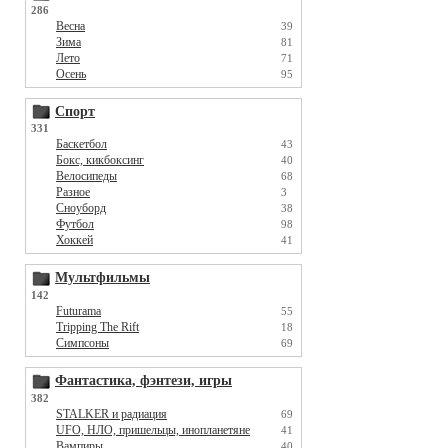
286
Весна
39
Зима
81
Лето
71
Осень
95
Спорт
331
Баскетбол
43
Бокс, кикбоксинг
40
Велосипеды
68
Разное
3
Сноуборд
38
Футбол
98
Хоккей
41
Мультфильмы
142
Futurama
55
Tripping The Rift
18
Симпсоны
69
Фантастика, фэнтези, игры
382
STALKER и радиация
69
UFO, НЛО, пришельцы, инопланетяне
41
Вампиры
40