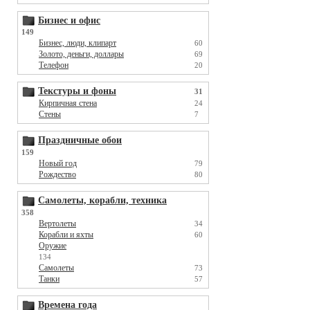
Бизнес и офис
149
Бизнес, люди, клипарт
60
Золото, деньги, доллары
69
Телефон
20
Текстуры и фоны
31
Кирпичная стена
24
Стены
7
Праздничные обои
159
Новый год
79
Рождество
80
Самолеты, корабли, техника
358
Вертолеты
34
Корабли и яхты
60
Оружие
134
Самолеты
73
Танки
57
Времена года