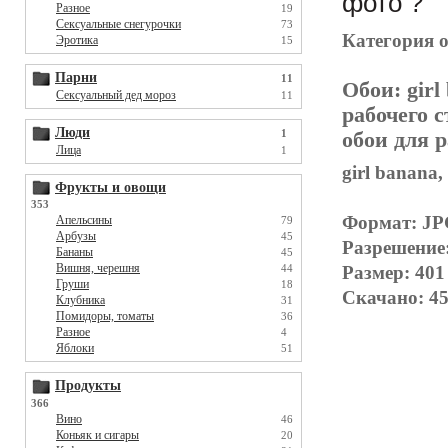
фото ?
Разное
19
Сексуальные снегурочки
73
Категория 
Эротика
15
Парни
11
Обои:
girl
Сексуальный дед мороз
11
рабочего с
Люди
1
обои для р
Лица
1
girl banana,
Фрукты и овощи
353
Формат: J
Апельсины
79
Арбузы
45
Разрешение
Бананы
45
Вишня, черешня
Размер: 401
44
Груши
18
Скачано: 45
Клубника
31
Помидоры, томаты
36
Разное
4
Яблоки
51
Продукты
366
Вино
46
Коньяк и сигары
20