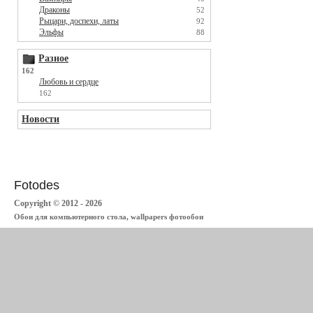
Драконы
52
Рыцари, доспехи, латы
92
Эльфы
88
Разное
162
Любовь и сердце
162
Новости
Fotodes
Copyright © 2012 - 2026
Обои для компьютерного стола, wallpapers фотообои