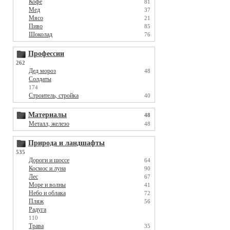
Кофе
81
Мед
37
Мясо
21
Пиво
85
Шоколад
76
Профессии
262
Дед мороз
48
Солдаты
174
Строитель, стройка
40
Материалы
48
Металл, железо
48
Природа и ландшафты
535
Дороги и шоссе
64
Космос и луна
90
Лес
67
Море и волны
41
Небо и облака
72
Пляж
56
Радуга
110
Трава
35