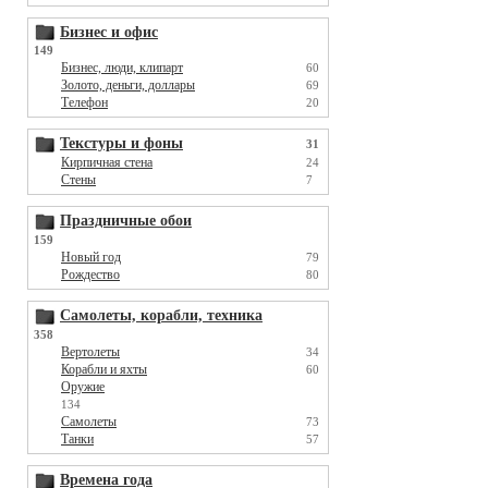
Бизнес и офис
149
Бизнес, люди, клипарт
60
Золото, деньги, доллары
69
Телефон
20
Текстуры и фоны
31
Кирпичная стена
24
Стены
7
Праздничные обои
159
Новый год
79
Рождество
80
Самолеты, корабли, техника
358
Вертолеты
34
Корабли и яхты
60
Оружие
134
Самолеты
73
Танки
57
Времена года