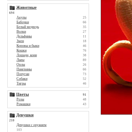
Животные
694
Акулы
25
Бабочки
66
Белый медведь
35
Волки
27
Дельфины
11
Змеи
18
Коровы и быки
46
Кошки
76
Лошади, кони
38
Львы
89
Орлы
26
Пингвины
66
Попугаи
73
Собаки
52
Тигры
46
Цветы
91
Розы
48
Ромашки
43
Девушки
210
Девушки с оружием
103