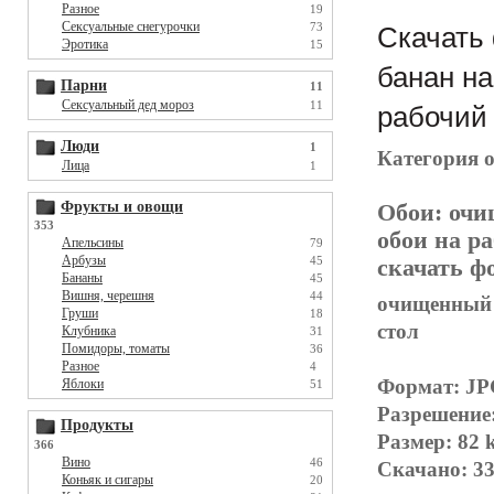
Разное
19
Сексуальные снегурочки
73
Скачать
Эротика
15
банан на
Парни
11
Сексуальный дед мороз
11
рабочий 
Люди
1
Категория 
Лица
1
Фрукты и овощи
Обои:
очи
353
обои на р
Апельсины
79
Арбузы
45
скачать фо
Бананы
45
Вишня, черешня
44
очищенный б
Груши
18
стол
Клубника
31
Помидоры, томаты
36
Разное
4
Формат: J
Яблоки
51
Разрешение
Продукты
Размер: 82 
366
Вино
46
Скачано: 33
Коньяк и сигары
20