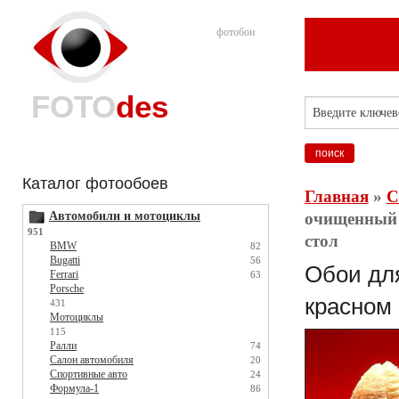
фотобои
FOTO
des
Каталог фотообоев
Главная
»
С
Автомобили и мотоциклы
очищенный б
951
стол
BMW
82
Bugatti
56
Обои для
Ferrari
63
Porsche
красном 
431
Мотоциклы
115
Ралли
74
Салон автомобиля
20
Спортивные авто
24
Формула-1
86