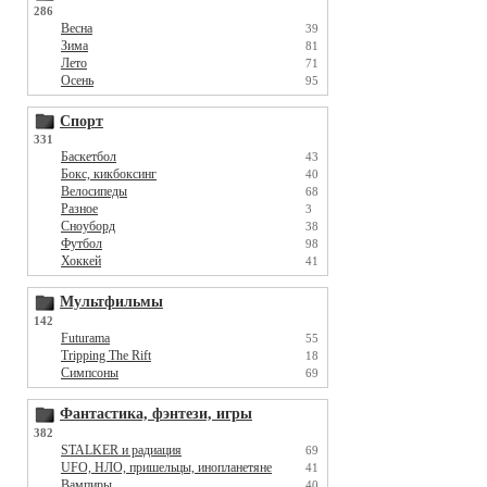
286
Весна
39
Зима
81
Лето
71
Осень
95
Спорт
331
Баскетбол
43
Бокс, кикбоксинг
40
Велосипеды
68
Разное
3
Сноуборд
38
Футбол
98
Хоккей
41
Мультфильмы
142
Futurama
55
Tripping The Rift
18
Симпсоны
69
Фантастика, фэнтези, игры
382
STALKER и радиация
69
UFO, НЛО, пришельцы, инопланетяне
41
Вампиры
40