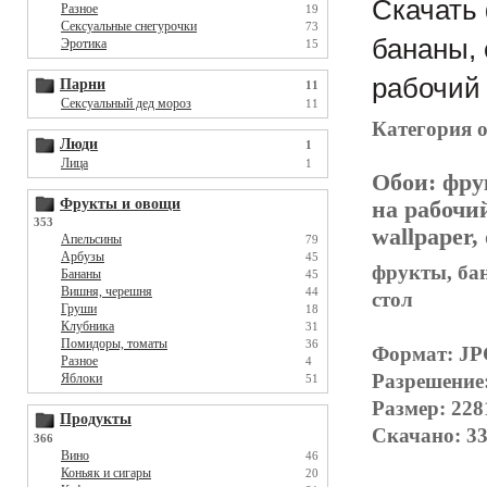
Скачать 
Разное
19
Сексуальные снегурочки
73
бананы, 
Эротика
15
рабочий 
Парни
11
Сексуальный дед мороз
11
Категория 
Люди
1
Лица
1
Обои:
фру
Фрукты и овощи
на рабочи
353
wallpaper,
Апельсины
79
Арбузы
45
фрукты, бан
Бананы
45
Вишня, черешня
44
стол
Груши
18
Клубника
31
Помидоры, томаты
36
Формат: J
Разное
4
Разрешение:
Яблоки
51
Размер: 228
Продукты
Скачано: 33
366
Вино
46
Коньяк и сигары
20