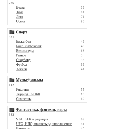
286
Весна
39
Зима
81
Лето
71
Осень
95
Спорт
331
Баскетбол
43
Бокс, кикбоксинг
40
Велосипеды
68
Разное
3
Сноуборд
38
Футбол
98
Хоккей
41
Мультфильмы
142
Futurama
55
Tripping The Rift
18
Симпсоны
69
Фантастика, фэнтези, игры
382
STALKER и радиация
69
UFO, НЛО, пришельцы, инопланетяне
41
Вампиры
40