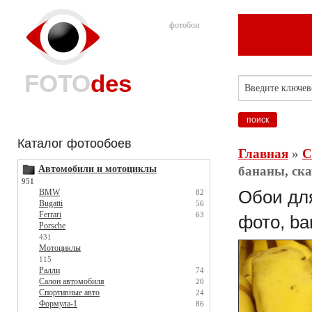
фотобои
FOTO
des
Каталог фотообоев
Главная
»
С
Автомобили и мотоциклы
бананы, ска
951
BMW
Обои для
82
Bugatti
56
Ferrari
63
фото, ba
Porsche
431
Мотоциклы
115
Ралли
74
Салон автомобиля
20
Спортивные авто
24
Формула-1
86