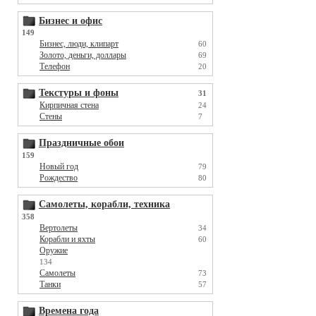
Бизнес и офис
149
Бизнес, люди, клипарт
60
Золото, деньги, доллары
69
Телефон
20
Текстуры и фоны
31
Кирпичная стена
24
Стены
7
Праздничные обои
159
Новый год
79
Рождество
80
Самолеты, корабли, техника
358
Вертолеты
34
Корабли и яхты
60
Оружие
134
Самолеты
73
Танки
57
Времена года