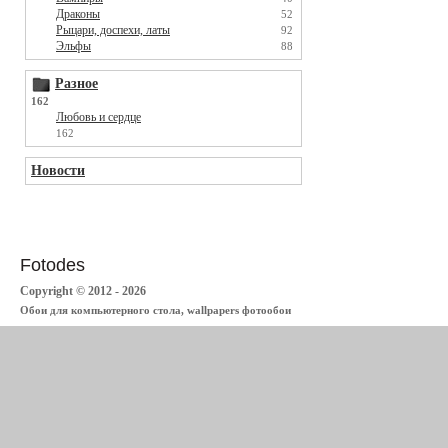
Драконы
52
Рыцари, доспехи, латы
92
Эльфы
88
Разное
162
Любовь и сердце
162
Новости
Fotodes
Copyright © 2012 - 2026
Обои для компьютерного стола, wallpapers фотообои