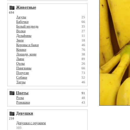
Животные
694
Акулы
25
Бабочки
66
Белый медведь
35
Волки
27
Дельфины
11
Змеи
18
Коровы и быки
46
Кошки
76
Лошади, кони
38
Львы
89
Орлы
26
Пингвины
66
Попугаи
73
Собаки
52
Тигры
46
Цветы
91
Розы
48
Ромашки
43
Девушки
210
Девушки с оружием
103