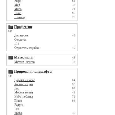
Кофе
81
Мед
37
Мясо
21
Пиво
85
Шоколад
76
Профессии
262
Дед мороз
48
Солдаты
174
Строитель, стройка
40
Материалы
48
Металл, железо
48
Природа и ландшафты
535
Дороги и шоссе
64
Космос и луна
90
Лес
67
Море и волны
41
Небо и облака
72
Пляж
56
Радуга
110
Трава
35