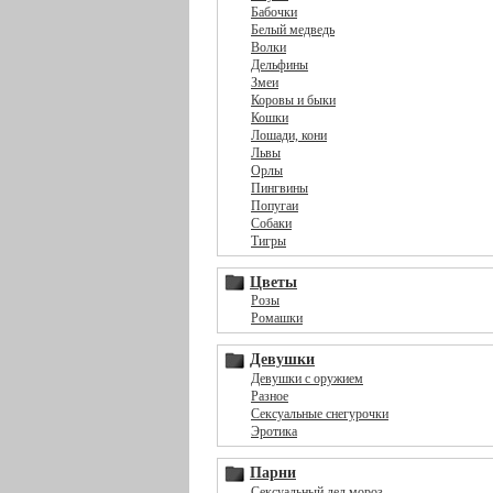
Бабочки
Белый медведь
Волки
Дельфины
Змеи
Коровы и быки
Кошки
Лошади, кони
Львы
Орлы
Пингвины
Попугаи
Собаки
Тигры
Цветы
Розы
Ромашки
Девушки
Девушки с оружием
Разное
Сексуальные снегурочки
Эротика
Парни
Сексуальный дед мороз