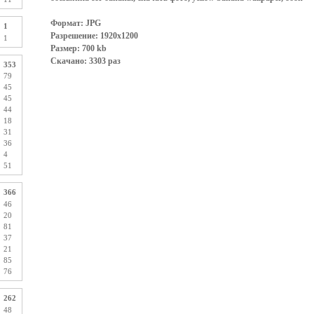
Формат: JPG
1
Разрешение: 1920x1200
1
Размер: 700 kb
Скачано: 3303 раз
353
79
45
45
44
18
31
36
4
51
366
46
20
81
37
21
85
76
262
48