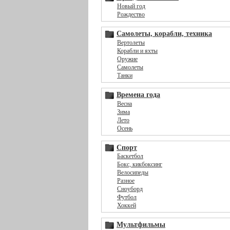
Новый год
Рождество
Самолеты, корабли, техника
Вертолеты
Корабли и яхты
Оружие
Самолеты
Танки
Времена года
Весна
Зима
Лето
Осень
Спорт
Баскетбол
Бокс, кикбоксинг
Велосипеды
Разное
Сноуборд
Футбол
Хоккей
Мультфильмы