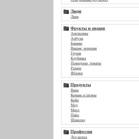
Люди
Лица
Фрукты и овощи
Апельсины
Арбузы
Бананы
Вишня, черешня
Груши
Клубника
Помидоры, томаты
Разное
Яблоки
Продукты
Вино
Коньяк и сигары
Кофе
Мед
Мясо
Пиво
Шоколад
Профессии
Дед мороз