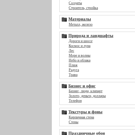
Солдаты
Строитель, стройка
Материалы
Металл, железо
Природа и ландшафты
Дороги и шоссе
Космос и луна
Лес
Море и волны
Небо и облака
Пляж
Радуга
Трава
Бизнес и офис
Бизнес, люди, клипарт
Золото, деньги, доллары
Телефон
Текстуры и фоны
Кирпичная стена
Стены
Праздничные обои