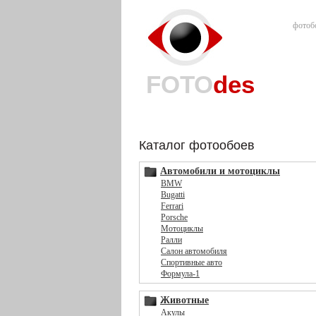
фотоб
FOTO
des
Каталог фотообоев
Автомобили и мотоциклы
BMW
Bugatti
Ferrari
Porsche
Мотоциклы
Ралли
Салон автомобиля
Спортивные авто
Формула-1
Животные
Акулы