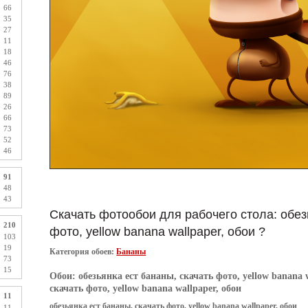
66
35
27
11
18
46
76
38
89
26
66
73
52
46
91
48
43
Скачать фотообои для рабочего стола: обез
210
фото, yellow banana wallpaper, обои ?
103
19
Категория обоев:
Бананы
73
15
Обои:
обезьянка ест бананы, скачать фото, yellow banana 
скачать фото, yellow banana wallpaper, обои
11
обезьянка ест бананы, скачать фото, yellow banana wallpaper, обои
11