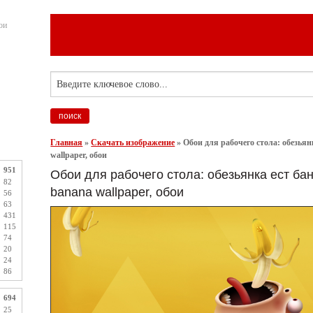
ои
Главная
»
Скачать изображение
»
Обои для рабочего стола: обезьян
wallpaper, обои
951
Обои для рабочего стола: обезьянка ест бан
82
banana wallpaper, обои
56
63
431
115
74
20
24
86
694
25