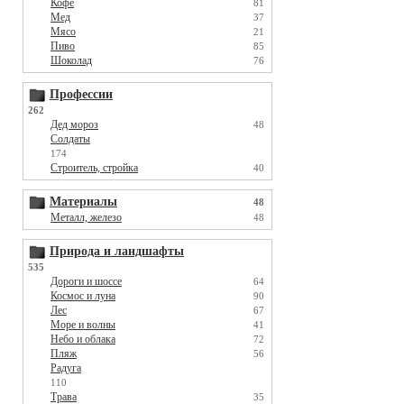
Кофе
81
Мед
37
Мясо
21
Пиво
85
Шоколад
76
Профессии
262
Дед мороз
48
Солдаты
174
Строитель, стройка
40
Материалы
48
Металл, железо
48
Природа и ландшафты
535
Дороги и шоссе
64
Космос и луна
90
Лес
67
Море и волны
41
Небо и облака
72
Пляж
56
Радуга
110
Трава
35