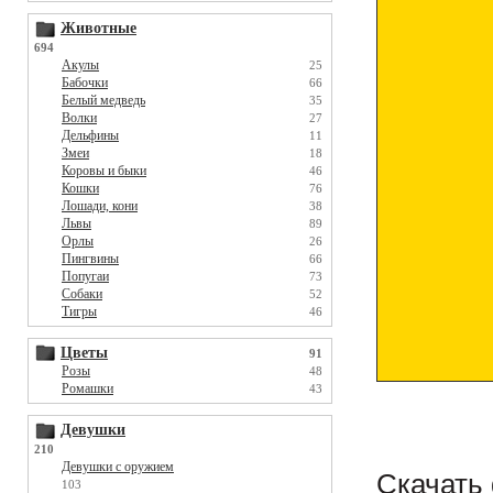
Животные
694
Акулы
25
Бабочки
66
Белый медведь
35
Волки
27
Дельфины
11
Змеи
18
Коровы и быки
46
Кошки
76
Лошади, кони
38
Львы
89
Орлы
26
Пингвины
66
Попугаи
73
Собаки
52
Тигры
46
Цветы
91
Розы
48
Ромашки
43
Девушки
210
Девушки с оружием
Скачать 
103