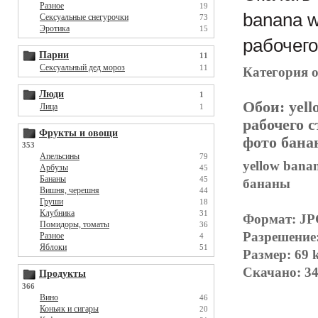
Разное
19
banana w
Сексуальные снегурочки
73
Эротика
15
рабочего
Парни
11
Сексуальный дед мороз
11
Категория 
Люди
1
Обои:
yell
Лица
1
рабочего 
Фрукты и овощи
фото банан
353
Апельсины
79
yellow bana
Арбузы
45
Бананы
45
бананы
Вишня, черешня
44
Груши
18
Клубника
31
Формат: J
Помидоры, томаты
36
Разрешение
Разное
4
Яблоки
51
Размер: 69 
Скачано: 34
Продукты
366
Вино
46
Коньяк и сигары
20