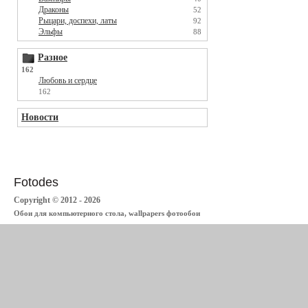
Драконы
52
Рыцари, доспехи, латы
92
Эльфы
88
Разное
162
Любовь и сердце
162
Новости
Fotodes
Copyright © 2012 - 2026
Обои для компьютерного стола, wallpapers фотообои