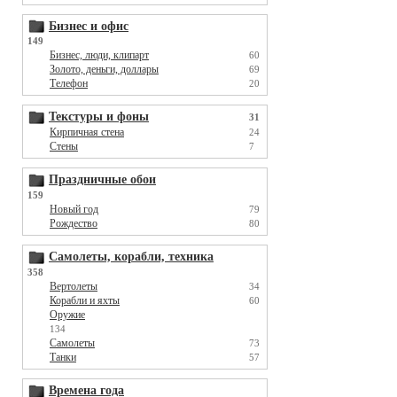
Бизнес и офис
149
Бизнес, люди, клипарт
60
Золото, деньги, доллары
69
Телефон
20
Текстуры и фоны
31
Кирпичная стена
24
Стены
7
Праздничные обои
159
Новый год
79
Рождество
80
Самолеты, корабли, техника
358
Вертолеты
34
Корабли и яхты
60
Оружие
134
Самолеты
73
Танки
57
Времена года