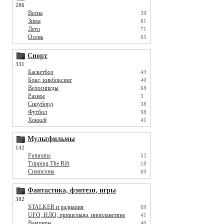
286
Весна
39
Зима
81
Лето
71
Осень
95
Спорт
331
Баскетбол
43
Бокс, кикбоксинг
40
Велосипеды
68
Разное
3
Сноуборд
38
Футбол
98
Хоккей
41
Мультфильмы
142
Futurama
55
Tripping The Rift
18
Симпсоны
69
Фантастика, фэнтези, игры
382
STALKER и радиация
69
UFO, НЛО, пришельцы, инопланетяне
41
Вампиры
40