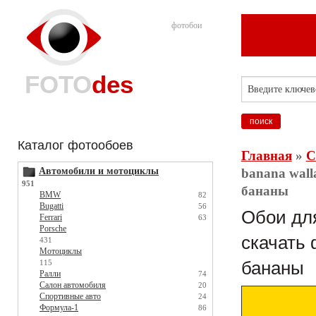
фотобои
FOTO
des
Каталог фотообоев
Главная
»
С
Автомобили и мотоциклы
banana wall
951
бананы
BMW
82
Bugatti
56
Обои для
Ferrari
63
Porsche
скачать 
431
Мотоциклы
115
бананы
Ралли
74
Салон автомобиля
20
Спортивные авто
24
Формула-1
86