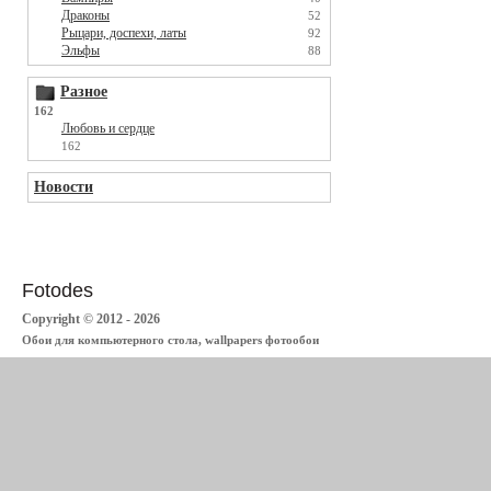
Драконы
52
Рыцари, доспехи, латы
92
Эльфы
88
Разное
162
Любовь и сердце
162
Новости
Fotodes
Copyright © 2012 - 2026
Обои для компьютерного стола, wallpapers фотообои