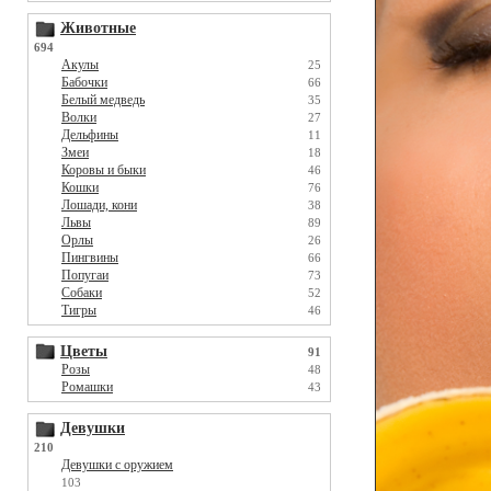
Животные
694
Акулы
25
Бабочки
66
Белый медведь
35
Волки
27
Дельфины
11
Змеи
18
Коровы и быки
46
Кошки
76
Лошади, кони
38
Львы
89
Орлы
26
Пингвины
66
Попугаи
73
Собаки
52
Тигры
46
Цветы
91
Розы
48
Ромашки
43
Девушки
210
Девушки с оружием
103