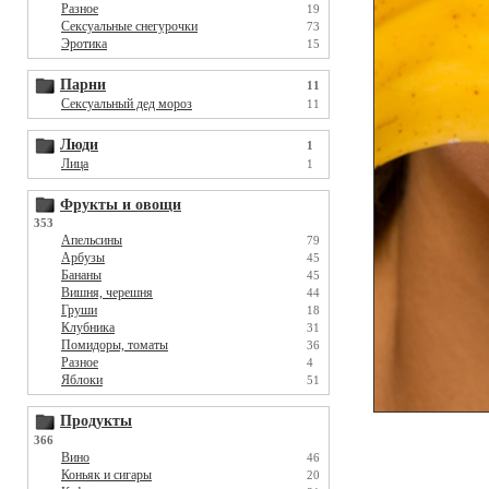
Разное
19
Сексуальные снегурочки
73
Эротика
15
Парни
11
Сексуальный дед мороз
11
Люди
1
Лица
1
Фрукты и овощи
353
Апельсины
79
Арбузы
45
Бананы
45
Вишня, черешня
44
Груши
18
Клубника
31
Помидоры, томаты
36
Разное
4
Яблоки
51
Продукты
366
Вино
46
Коньяк и сигары
20