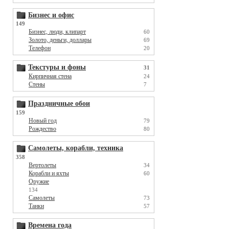
Бизнес и офис
149
Бизнес, люди, клипарт
60
Золото, деньги, доллары
69
Телефон
20
Текстуры и фоны
31
Кирпичная стена
24
Стены
7
Праздничные обои
159
Новый год
79
Рождество
80
Самолеты, корабли, техника
358
Вертолеты
34
Корабли и яхты
60
Оружие
134
Самолеты
73
Танки
57
Времена года