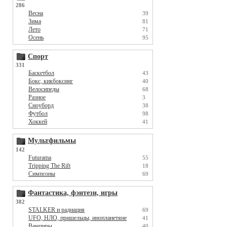
286
Весна
39
Зима
81
Лето
71
Осень
95
Спорт
331
Баскетбол
43
Бокс, кикбоксинг
40
Велосипеды
68
Разное
3
Сноуборд
38
Футбол
98
Хоккей
41
Мультфильмы
142
Futurama
55
Tripping The Rift
18
Симпсоны
69
Фантастика, фэнтези, игры
382
STALKER и радиация
69
UFO, НЛО, пришельцы, инопланетяне
41
Вампиры
40