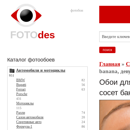
фотобои
FOTO
des
Каталог фотообоев
Главная
»
С
Автомобили и мотоциклы
banana, дев
951
BMW
Обои для
82
Bugatti
56
Ferrari
63
сосет ба
Porsche
431
Мотоциклы
115
Ралли
74
Салон автомобиля
20
Спортивные авто
24
Формула-1
86