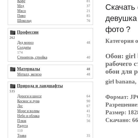
Кофе
81
Скачать 
Мед
37
Мясо
21
Пиво
девушка 
85
Шоколад
76
фото ?
Профессии
262
Категория 
Дед мороз
48
Солдаты
174
Обои:
girl
Строитель, стройка
40
рабочего с
Материалы
48
обои для р
Металл, железо
48
girl banana,
Природа и ландшафты
535
Формат: J
Дороги и шоссе
64
Космос и луна
90
Разрешение
Лес
67
Море и волны
41
Размер: 182
Небо и облака
72
Скачано: 66
Пляж
56
Радуга
110
Трава
35