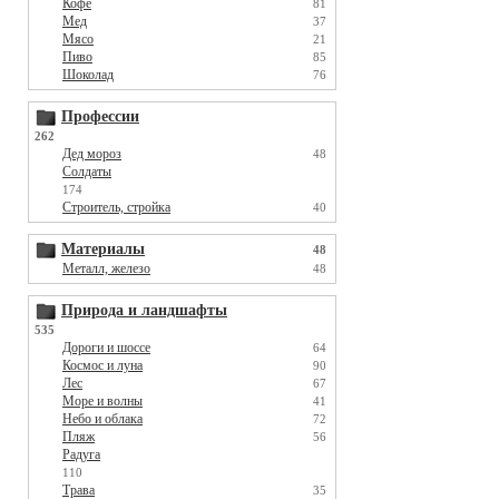
Кофе
81
Мед
37
Мясо
21
Пиво
85
Шоколад
76
Профессии
262
Дед мороз
48
Солдаты
174
Строитель, стройка
40
Материалы
48
Металл, железо
48
Природа и ландшафты
535
Дороги и шоссе
64
Космос и луна
90
Лес
67
Море и волны
41
Небо и облака
72
Пляж
56
Радуга
110
Трава
35