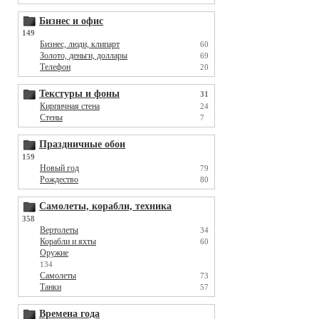
Бизнес и офис
149
Бизнес, люди, клипарт
60
Золото, деньги, доллары
69
Телефон
20
Текстуры и фоны
31
Кирпичная стена
24
Стены
7
Праздничные обои
159
Новый год
79
Рождество
80
Самолеты, корабли, техника
358
Вертолеты
34
Корабли и яхты
60
Оружие
134
Самолеты
73
Танки
57
Времена года