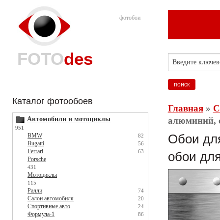
фотобои
FOTO
des
Каталог фотообоев
Главная
»
С
Автомобили и мотоциклы
алюминий, с
951
BMW
Обои для
82
Bugatti
56
Ferrari
63
обои для
Porsche
431
Мотоциклы
115
Ралли
74
Салон автомобиля
20
Спортивные авто
24
Формула-1
86