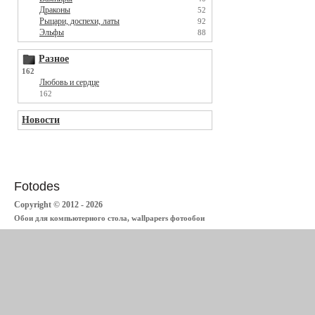
Драконы
52
Рыцари, доспехи, латы
92
Эльфы
88
Разное
162
Любовь и сердце
162
Новости
Fotodes
Copyright © 2012 - 2026
Обои для компьютерного стола, wallpapers фотообои