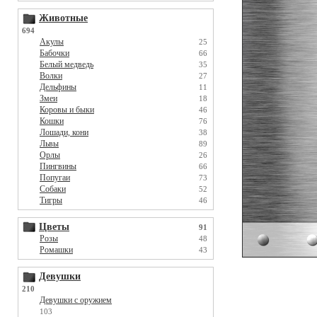
Животные
694
Акулы
25
Бабочки
66
Белый медведь
35
Волки
27
Дельфины
11
Змеи
18
Коровы и быки
46
Кошки
76
Лошади, кони
38
Львы
89
Орлы
26
Пингвины
66
Попугаи
73
Собаки
52
Тигры
46
Цветы
91
Розы
48
Ромашки
43
Девушки
210
Девушки с оружием
103