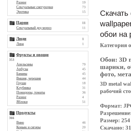
Разное
19
Сексуальные снегурочки
73
Скачать 
Эротика
15
wallpape
Парни
11
Сексуальный дед мороз
11
обои на 
Люди
1
Лица
1
Категория 
Фрукты и овощи
Обои:
3D 
353
Апельсины
79
шарики, о
Арбузы
45
фото, мет
Бананы
45
Вишня, черешня
44
3D metal wa
Груши
18
Клубника
31
рабочий ст
Помидоры, томаты
36
Разное
4
Яблоки
51
Формат: J
Разрешение
Продукты
366
Размер: 254
Вино
46
Скачано: 31
Коньяк и сигары
20