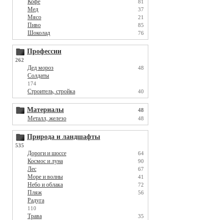
Кофе
81
Мед
37
Мясо
21
Пиво
85
Шоколад
76
Профессии
262
Дед мороз
48
Солдаты
174
Строитель, стройка
40
Материалы
48
Металл, железо
48
Природа и ландшафты
535
Дороги и шоссе
64
Космос и луна
90
Лес
67
Море и волны
41
Небо и облака
72
Пляж
56
Радуга
110
Трава
35