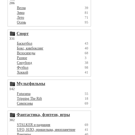
286
Весна
39
Зима
81
Лето
71
Осень
95
Спорт
331
Баскетбол
43
Бокс, кикбоксинг
40
Велосипеды
68
Разное
3
Сноуборд
38
Футбол
98
Хоккей
41
Мультфильмы
142
Futurama
55
Tripping The Rift
18
Симпсоны
69
Фантастика, фэнтези, игры
382
STALKER и радиация
69
UFO, НЛО, пришельцы, инопланетяне
41
Вампиры
40