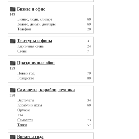
Бизнес и офис
149
Бизнес, люди, клипарт
60
Золото, деньги, доллары
69
Телефон
20
Текстуры и фоны
31
Кирпичная стена
24
Стены
7
Праздничные обои
159
Новый год
79
Рождество
80
Самолеты, корабли, техника
358
Вертолеты
34
Корабли и яхты
60
Оружие
134
Самолеты
73
Танки
57
Времена года