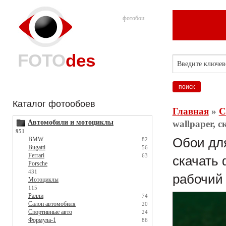
фотобои
FOTO
des
Каталог фотообоев
Главная
»
С
Автомобили и мотоциклы
wallpaper, 
951
BMW
Обои для
82
Bugatti
56
Ferrari
63
скачать 
Porsche
431
рабочий
Мотоциклы
115
Ралли
74
Салон автомобиля
20
Спортивные авто
24
Формула-1
86