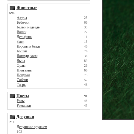
Животные
694
Акулы
25
Бабочки
66
Белый медведь
35
Волки
27
Дельфины
11
Змеи
18
Коровы и быки
46
Кошки
76
Лошади, кони
38
Львы
89
Орлы
26
Пингвины
66
Попугаи
73
Собаки
52
Тигры
46
Цветы
91
Розы
48
Ромашки
43
Девушки
210
Девушки с оружием
103