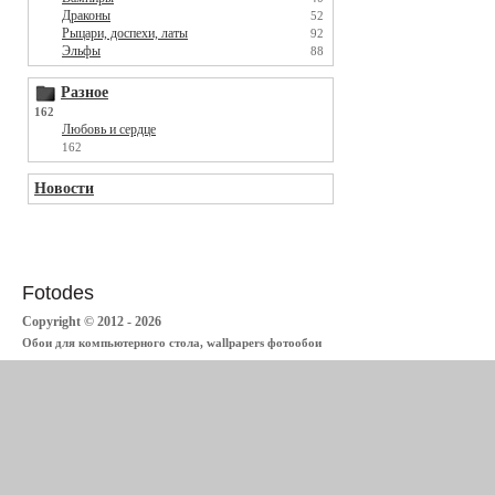
Драконы
52
Рыцари, доспехи, латы
92
Эльфы
88
Разное
162
Любовь и сердце
162
Новости
Fotodes
Copyright © 2012 - 2026
Обои для компьютерного стола, wallpapers фотообои