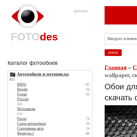
фотобои
FOTO
des
Каталог фотообоев
Главная
»
С
Автомобили и мотоциклы
wallpaper, 
951
BMW
Обои для
82
Bugatti
56
Ferrari
63
скачать 
Porsche
431
Мотоциклы
115
Ралли
74
Салон автомобиля
20
Спортивные авто
24
Формула-1
86