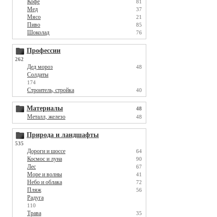
Кофе
81
Мед
37
Мясо
21
Пиво
85
Шоколад
76
Профессии
262
Дед мороз
48
Солдаты
174
Строитель, стройка
40
Материалы
48
Металл, железо
48
Природа и ландшафты
535
Дороги и шоссе
64
Космос и луна
90
Лес
67
Море и волны
41
Небо и облака
72
Пляж
56
Радуга
110
Трава
35