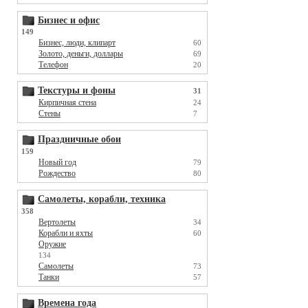
Бизнес и офис
149
Бизнес, люди, клипарт
60
Золото, деньги, доллары
69
Телефон
20
Текстуры и фоны
31
Кирпичная стена
24
Стены
7
Праздничные обои
159
Новый год
79
Рождество
80
Самолеты, корабли, техника
358
Вертолеты
34
Корабли и яхты
60
Оружие
134
Самолеты
73
Танки
57
Времена года