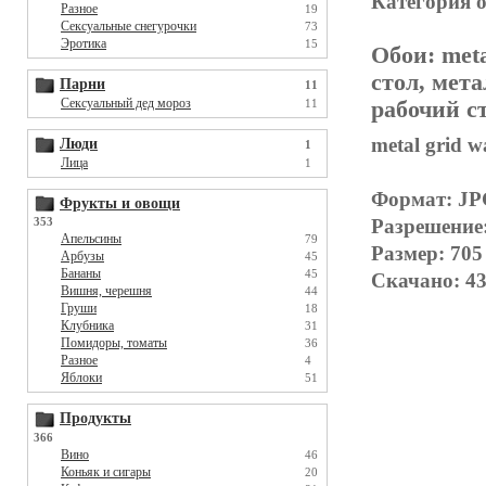
Категория 
Разное
19
Сексуальные снегурочки
73
Эротика
15
Обои:
meta
стол, мета
Парни
11
Сексуальный дед мороз
11
рабочий с
metal grid w
Люди
1
Лица
1
Формат: J
Фрукты и овощи
353
Разрешение
Апельсины
79
Размер: 705
Арбузы
45
Бананы
45
Скачано: 43
Вишня, черешня
44
Груши
18
Клубника
31
Помидоры, томаты
36
Разное
4
Яблоки
51
Продукты
366
Вино
46
Коньяк и сигары
20