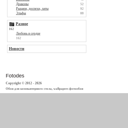
Драконы
52
Рыцари, доспехи, латы
92
Эльфы
88
Разное
162
Любовь и сердце
162
Новости
Fotodes
Copyright © 2012 - 2026
Обои для компьютерного стола, wallpapers фотообои