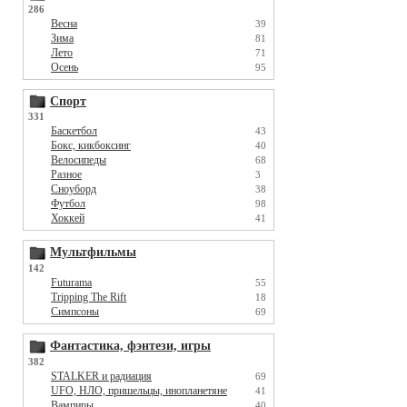
286
Весна
39
Зима
81
Лето
71
Осень
95
Спорт
331
Баскетбол
43
Бокс, кикбоксинг
40
Велосипеды
68
Разное
3
Сноуборд
38
Футбол
98
Хоккей
41
Мультфильмы
142
Futurama
55
Tripping The Rift
18
Симпсоны
69
Фантастика, фэнтези, игры
382
STALKER и радиация
69
UFO, НЛО, пришельцы, инопланетяне
41
Вампиры
40