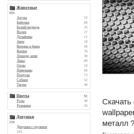
Животные
694
Акулы
25
Бабочки
66
Белый медведь
35
Волки
27
Дельфины
11
Змеи
18
Коровы и быки
46
Кошки
76
Лошади, кони
38
Львы
89
Орлы
26
Пингвины
66
Попугаи
73
Собаки
52
Тигры
46
Цветы
91
Скачать 
Розы
48
Ромашки
43
wallpape
Девушки
металл 
210
Девушки с оружием
103