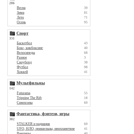
286
Весна
39
Зима
81
Лето
71
Осень
95
Спорт
331
Баскетбол
43
Бокс, кикбоксинг
40
Велосипеды
68
Разное
3
Сноуборд
38
Футбол
98
Хоккей
41
Мультфильмы
142
Futurama
55
Tripping The Rift
18
Симпсоны
69
Фантастика, фэнтези, игры
382
STALKER и радиация
69
UFO, НЛО, пришельцы, инопланетяне
41
Вампиры
40