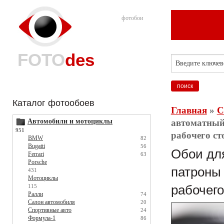
фотобои
FOTO
des
Каталог фотообоев
Главная
»
С
Автомобили и мотоциклы
автоматный 
951
рабочего сто
BMW
82
Bugatti
56
Обои для
Ferrari
63
Porsche
патроны 
431
Мотоциклы
115
рабочего 
Ралли
74
Салон автомобиля
20
Спортивные авто
24
Формула-1
86