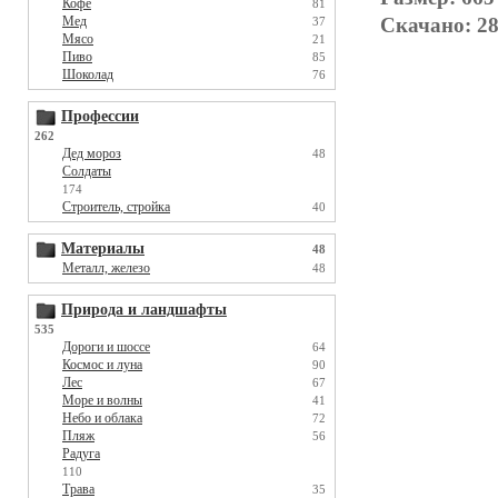
Кофе
81
Скачано: 28
Мед
37
Мясо
21
Пиво
85
Шоколад
76
Профессии
262
Дед мороз
48
Солдаты
174
Строитель, стройка
40
Материалы
48
Металл, железо
48
Природа и ландшафты
535
Дороги и шоссе
64
Космос и луна
90
Лес
67
Море и волны
41
Небо и облака
72
Пляж
56
Радуга
110
Трава
35