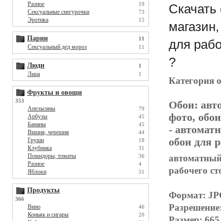
Разное
19
Скачать 
Сексуальные снегурочки
73
Эротика
15
магазин,
Парни
11
для рабо
Сексуальный дед мороз
11
?
Люди
1
Лица
1
Категория 
Фрукты и овощи
353
Обои:
авт
Апельсины
79
фото, обои
Арбузы
45
Бананы
45
- автомат
Вишня, черешня
44
обои для р
Груши
18
Клубника
31
Помидоры, томаты
автоматный 
36
Разное
4
рабочего сто
Яблоки
51
Продукты
Формат: J
366
Разрешение
Вино
46
Коньяк и сигары
20
Размер: 665