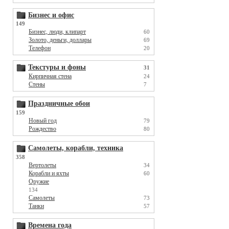
Бизнес и офис
149
Бизнес, люди, клипарт
60
Золото, деньги, доллары
69
Телефон
20
Текстуры и фоны
31
Кирпичная стена
24
Стены
7
Праздничные обои
159
Новый год
79
Рождество
80
Самолеты, корабли, техника
358
Вертолеты
34
Корабли и яхты
60
Оружие
134
Самолеты
73
Танки
57
Времена года