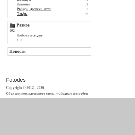
Драконы
52
Рыцари, доспехи, латы
92
Эльфы
88
Разное
162
Любовь и сердце
162
Новости
Fotodes
Copyright © 2012 - 2026
Обои для компьютерного стола, wallpapers фотообои