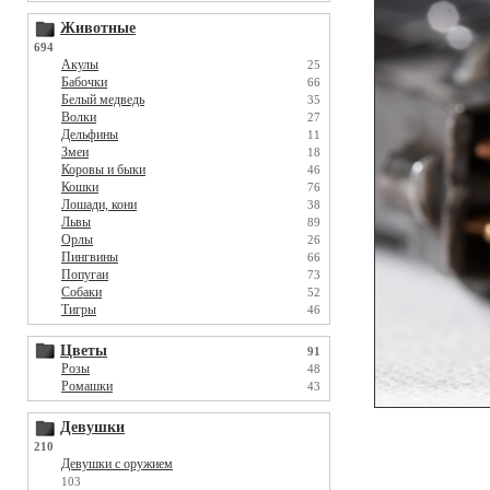
Животные
694
Акулы
25
Бабочки
66
Белый медведь
35
Волки
27
Дельфины
11
Змеи
18
Коровы и быки
46
Кошки
76
Лошади, кони
38
Львы
89
Орлы
26
Пингвины
66
Попугаи
73
Собаки
52
Тигры
46
Цветы
91
Розы
48
Ромашки
43
Девушки
210
Девушки с оружием
103