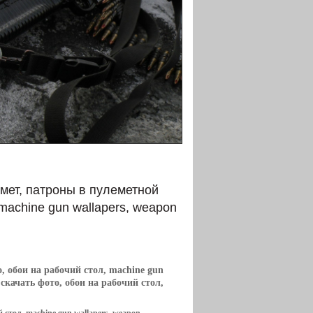
мет, патроны в пулеметной
machine gun wallapers, weapon
, обои на рабочий стол, machine gun
скачать фото, обои на рабочий стол,
 стол, machine gun wallapers, weapon