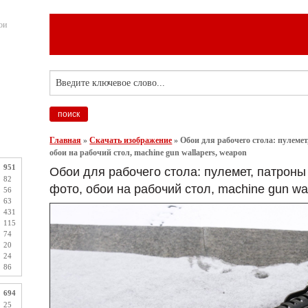
ои
Главная
»
Скачать изображение
»
Обои для рабочего стола: пулемет
обои на рабочий стол, machine gun wallapers, weapon
951
Обои для рабочего стола: пулемет, патроны
82
фото, обои на рабочий стол, machine gun wa
56
63
431
115
74
20
24
86
694
25