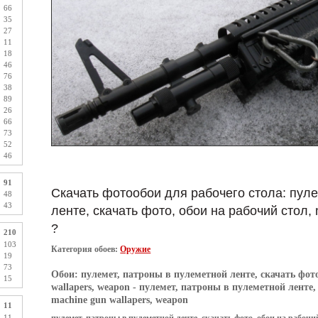
66
35
27
11
18
46
76
38
89
26
66
73
52
46
91
Скачать фотообои для рабочего стола: пуле
48
43
ленте, скачать фото, обои на рабочий стол, 
?
210
103
Категория обоев:
Оружие
19
73
Обои:
пулемет, патроны в пулеметной ленте, скачать фото
15
wallapers, weapon
- пулемет, патроны в пулеметной ленте, 
machine gun wallapers, weapon
11
11
пулемет, патроны в пулеметной ленте, скачать фото, обои на рабочий