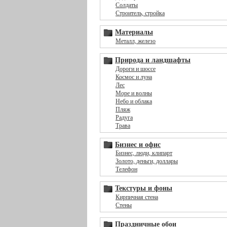
Солдаты
Строитель, стройка
Материалы
Металл, железо
Природа и ландшафты
Дороги и шоссе
Космос и луна
Лес
Море и волны
Небо и облака
Пляж
Радуга
Трава
Бизнес и офис
Бизнес, люди, клипарт
Золото, деньги, доллары
Телефон
Текстуры и фоны
Кирпичная стена
Стены
Праздничные обои