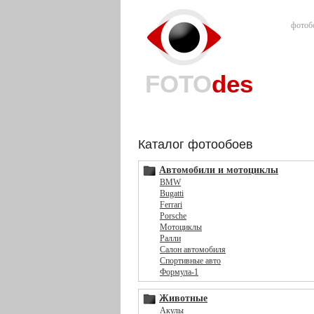
фотоб
FOTO
des
Каталог фотообоев
Автомобили и мотоциклы
BMW
Bugatti
Ferrari
Porsche
Мотоциклы
Ралли
Салон автомобиля
Спортивные авто
Формула-1
Животные
Акулы