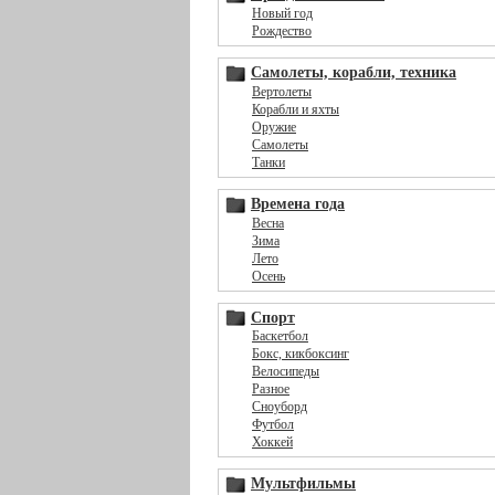
Новый год
Рождество
Самолеты, корабли, техника
Вертолеты
Корабли и яхты
Оружие
Самолеты
Танки
Времена года
Весна
Зима
Лето
Осень
Спорт
Баскетбол
Бокс, кикбоксинг
Велосипеды
Разное
Сноуборд
Футбол
Хоккей
Мультфильмы