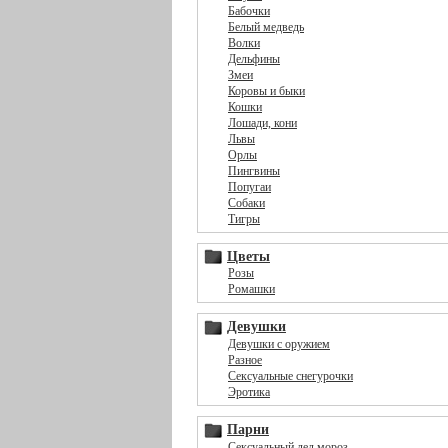
Бабочки
Белый медведь
Волки
Дельфины
Змеи
Коровы и быки
Кошки
Лошади, кони
Львы
Орлы
Пингвины
Попугаи
Собаки
Тигры
Цветы
Розы
Ромашки
Девушки
Девушки с оружием
Разное
Сексуальные снегурочки
Эротика
Парни
Сексуальный дед мороз