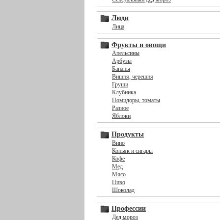
Люди
Лица
Фрукты и овощи
Апельсины
Арбузы
Бананы
Вишня, черешня
Груши
Клубника
Помидоры, томаты
Разное
Яблоки
Продукты
Вино
Коньяк и сигары
Кофе
Мед
Мясо
Пиво
Шоколад
Профессии
Дед мороз