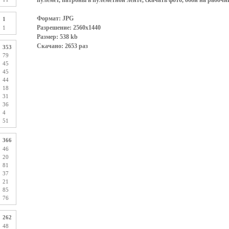
Формат: JPG
1
Разрешение: 2560x1440
1
Размер: 538 kb
Скачано: 2653 раз
353
79
45
45
44
18
31
36
4
51
366
46
20
81
37
21
85
76
262
48